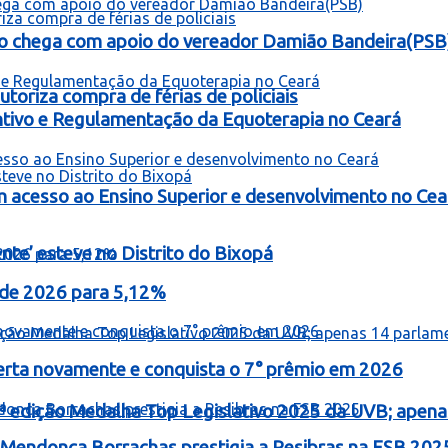
o chega com apoio do vereador Damião Bandeira(PSB
toriza compra de férias de policiais
entivo e Regulamentação da Equoterapia no Ceará
 acesso ao Ensino Superior e desenvolvimento no Cea
te’ esteve no Distrito do Bixopá
o de 2026 para 5,12%
erta novamente e conquista o 7° prêmio em 2026
ª edição Medalha Top Legislativo 2025 da UVB; apen
Mendonça Borrachas prestigia a Resibras na FSB 202