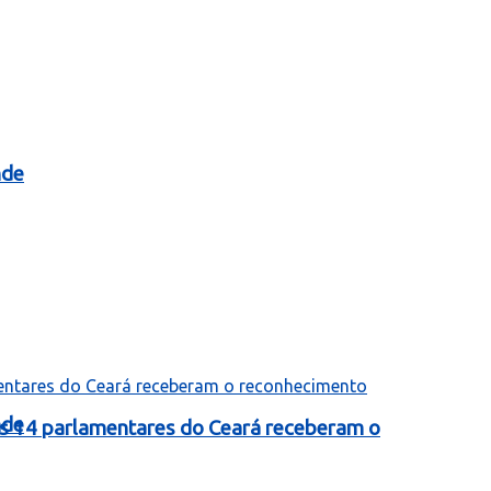
nde
nde
as 14 parlamentares do Ceará receberam o