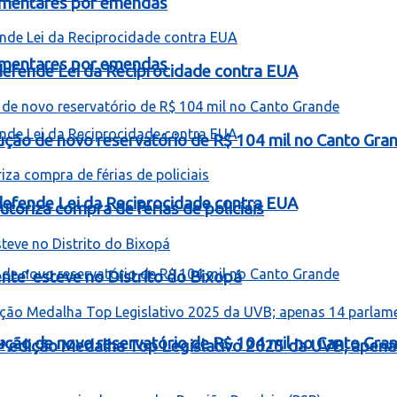
lamentares por emendas
lamentares por emendas
e defende Lei da Reciprocidade contra EUA
rução de novo reservatório de R$ 104 mil no Canto Gra
e defende Lei da Reciprocidade contra EUA
toriza compra de férias de policiais
te’ esteve no Distrito do Bixopá
rução de novo reservatório de R$ 104 mil no Canto Gra
ª edição Medalha Top Legislativo 2025 da UVB; apen