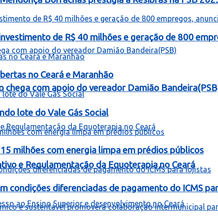
á investimento de R$ 40 milhões e geração de 800 empr
bertas no Ceará e Maranhão
o chega com apoio do vereador Damião Bandeira(PSB
ndo lote do Vale Gás Social
 15 milhões com energia limpa em prédios públicos
entivo e Regulamentação da Equoterapia no Ceará
om condições diferenciadas de pagamento do ICMS para