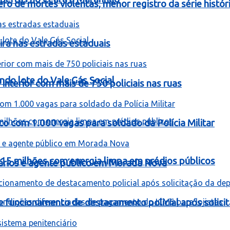
 de mortes violentas, menor registro da série histór
ira nas estradas estaduais
ndo lote do Vale Gás Social
interior com mais de 750 policiais nas ruas
co com 1.000 vagas para soldado da Polícia Militar
 15 milhões com energia limpa em prédios públicos
rios e agente público em Morada Nova
be funcionamento de destacamento policial após solici