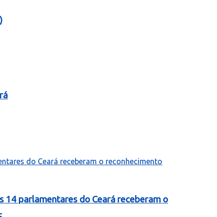
)
rá
as 14 parlamentares do Ceará receberam o
5