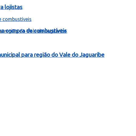
 lojistas
 na compra de combustíveis
nicipal para região do Vale do Jaguaribe