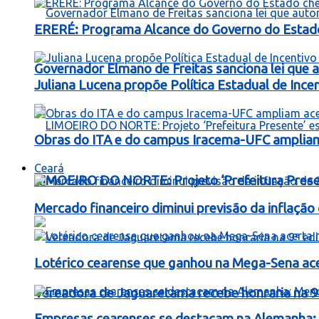
ERERÉ: Programa Alcance do Governo do Estad
Governador Elmano de Freitas sanciona lei que au
Juliana Lucena propõe Política Estadual de Inc
Obras do ITA e do campus Iracema-UFC ampliam
Ceará
LIMOEIRO DO NORTE: Projeto ‘Prefeitura Presen
Mercado financeiro diminui previsão da inflaçã
Lotérico cearense que ganhou na Mega-Sena ac
Vereadora de Jaguaretama recebe honraria na 9
Empresas cearenses se destacam na Alemanha: 