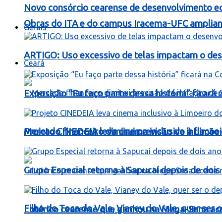
Novo consórcio cearense de desenvolvimento ec
Obras do ITA e do campus Iracema-UFC ampliam
Gerais
ARTIGO: Uso excessivo de telas impactam o dese
Ceará
Exposição “Eu faço parte dessa história” ficará
Mercado financeiro diminui previsão da inflaçã
Projeto CINEDEIA leva cinema inclusivo à Limoe
Grupo Especial retorna à Sapucaí depois de dois
Filho do Toca do Vale, Vianey do Vale, quer ser o
Lotérico cearense que ganhou na Mega-Sena ac