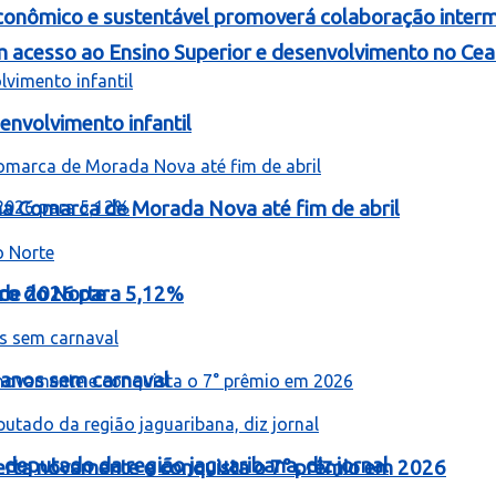
onômico e sustentável promoverá colaboração intermu
 acesso ao Ensino Superior e desenvolvimento no Cea
nvolvimento infantil
 na Comarca de Morada Nova até fim de abril
o de 2026 para 5,12%
iro do Norte
 anos sem carnaval
 deputado da região jaguaribana, diz jornal
erta novamente e conquista o 7° prêmio em 2026