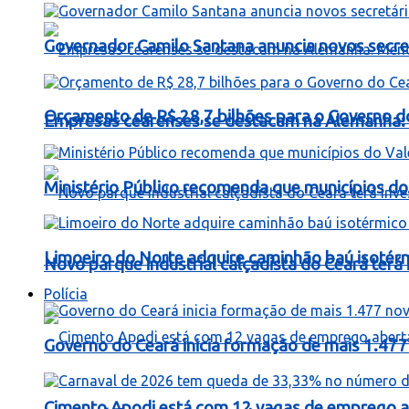
Governador Camilo Santana anuncia novos secret
Orçamento de R$ 28,7 bilhões para o Governo d
Empresas cearenses se destacam na Alemanha: 
Ministério Público recomenda que municípios do 
Limoeiro do Norte adquire caminhão baú isotér
Novo parque industrial calçadista do Ceará ter
Polícia
Governo do Ceará inicia formação de mais 1.477 
Cimento Apodi está com 12 vagas de emprego a