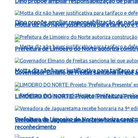
Dino propõe ampliar responsabilização de par
Dino propõe ampliar responsabilização de par
Motta diz não haver justificativa para tarifaço 
Prefeitura de Limoeiro do Norte autoriza const
Motta diz não haver justificativa para tarifaço 
Governador Elmano de Freitas sanciona lei que au
LIMOEIRO DO NORTE: Projeto ‘Prefeitura Presen
Prefeitura de Limoeiro do Norte autoriza const
Vereadora de Jaguaretama recebe honraria na 9
reconhecimento