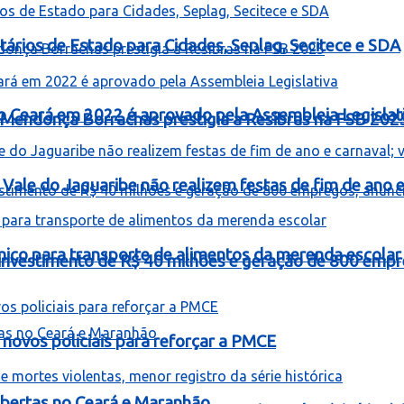
ários de Estado para Cidades, Seplag, Secitece e SDA
o Ceará em 2022 é aprovado pela Assembleia Legislat
Mendonça Borrachas prestigia a Resibras na FSB 202
Vale do Jaguaribe não realizem festas de fim de ano e 
mico para transporte de alimentos da merenda escolar
á investimento de R$ 40 milhões e geração de 800 empr
novos policiais para reforçar a PMCE
bertas no Ceará e Maranhão