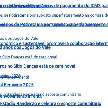
om condições diferenciadas de pagamento do ICMS para
 o sistema penitenciário
resários de Potiretama por suposto superfaturamento
onômico e sustentável promoverá colaboração intermu
60 anos dos Jogos do Vale
 no Sítio Danças está de cara nova!
al Feminino 2025
nvolvimento infantil
stádio Bandeirão e celebra o esporte comunitário