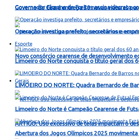
Governador Elmano de Freitas assina decreto c
Governo do Ceará entrega 50 novas viaturas para
Operação investiga prefeito, secretários e emp
Esporte
Novo consórcio cearense de desenvolvimento ec
Limoeiro do Norte conquista o título geral dos 
Gerais
LIMOEIRO DO NORTE: Quadra Bernardo de Barros
Limoeiro do Norte é Campeão Cearense de Futs
ARTIGO: Uso excessivo de telas impactam o dese
Abertura dos Jogos Olímpicos 2025 movimenta E