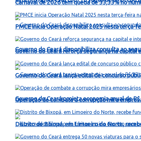
Carnaval de 2026 tem queda de 33,33% no número
PMCE inicia Operação Natal 2025 nesta terça-fe
Governo do Ceará disponibiliza consulta ao segu
Governo do Ceará reforça segurança na capital e 
Governo do Ceará lança edital de concurso públi
Governo do Ceará projeta economia anual de R$
Operação de combate a corrupção mira empresá
Distrito de Bixopá, em Limoeiro do Norte, rece