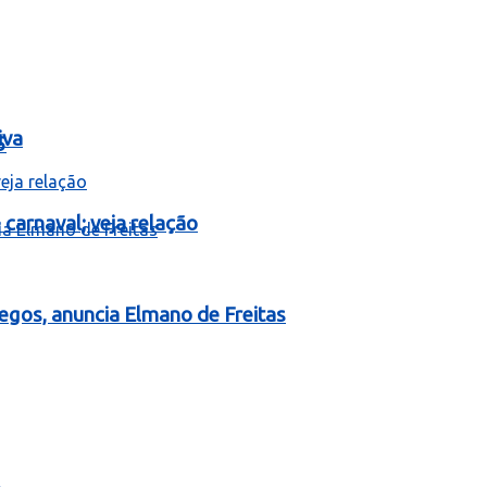
iva
5
carnaval; veja relação
egos, anuncia Elmano de Freitas