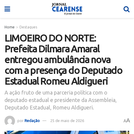
Home
Destaques
LIMOEIRO DO NORTE:
Prefeita Dilmara Amaral
entregou ambulância nova
com a presença do Deputado
Estadual Romeu Aldigueri
A ação fruto de uma parceria política com o
deputado estadual e presidente da Assembleia,
Deputado Estadual, Romeu Aldigueri.
A
por
Redação
25 de maio de 2026
A