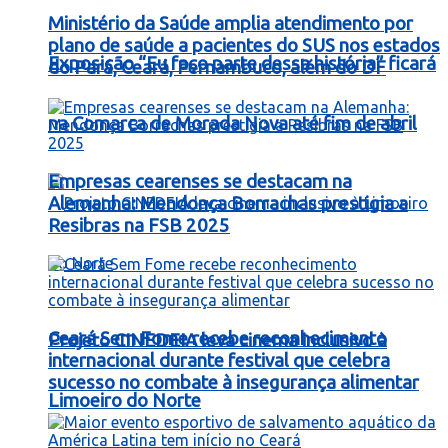
Ministério da Saúde amplia atendimento por
plano de saúde a pacientes do SUS nos estados
Exposição “Eu faço parte dessa história” ficará
do Pará, Ceará, Pernambuco, além do DF
na Comarca de Morada Nova até fim de abril
Empresas cearenses se destacam na
Alemanha: Mendonça Borrachas prestigia a
Resibras na FSB 2025
Ceará Sem Fome recebe reconhecimento
Projeto CINEDEIA leva cinema inclusivo à
internacional durante festival que celebra
sucesso no combate à insegurança alimentar
Limoeiro do Norte