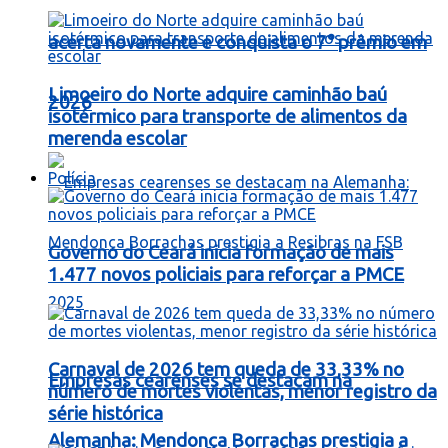
acerta novamente e conquista o 7° prêmio em
Limoeiro do Norte adquire caminhão baú
2026
isotérmico para transporte de alimentos da
merenda escolar
Polícia
Governo do Ceará inicia formação de mais
1.477 novos policiais para reforçar a PMCE
Carnaval de 2026 tem queda de 33,33% no
Empresas cearenses se destacam na
número de mortes violentas, menor registro da
série histórica
Alemanha: Mendonça Borrachas prestigia a