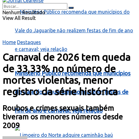
Nenhum Resultado
View All Result
Home
Destaques
Carnaval de 2026 tem queda
de 33,33% no número de
Ministério Público recomenda que municípios
mortes violentas, menor
registro da série histórica
do Vale do Jaguaribe não realizem festas de
Roubos e crimes sexuais também
fim de ano e carnaval; veja relação
tiveram os menores números desde
2009