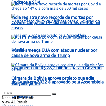
Secitece e SDA
Índia registra novo recorde de mortes por
Covid e chega ao 14º dia com mais de 300 mil
casos
Rússia ameaça EUA com ataque nuclear por
causa de nova arma de Trump
Orçamento de R$ 28,7 bilhões para o Governo
Câmara da Bolívia aprova projeto que adia
do Ceará em 2022 é aprovado pela Assembleia
eleições gerais
Legislativa
Nenhum Resultado
View All Result