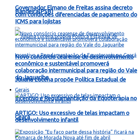
Governador Elmano de Freitas assina decreto
Bandeira(PSB)
com condições diferenciadas de pagamento do
ICMS para lojistas
Novo consórcio cearense de desenvolvimento
econômico e sustentável promoverá
colaboração intermunicipal para região do Vale
do Jaguaribe
Juliana Lucena propõe Política Estadual de
Gerais
Incentivo e Regulamentação da Equoterapia no
ARTIGO: Uso excessivo de telas impactam o
Ceará
desenvolvimento infantil