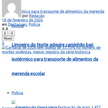
por
Redação
18 de fevereiro de 2026
em
Destaques
,
Polícia
A
A
A
A
Reset
0
Limoeiro do Norte adquire caminhão baú
isotérmico para transporte de alimentos da
merenda escolar
Polícia