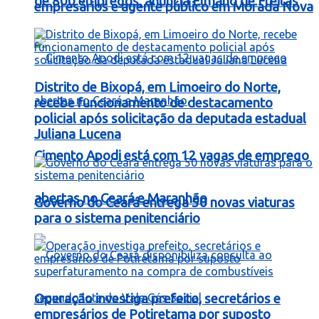
de 800 empregos, anuncia Elmano de Freitas
empresários e agente público em Morada Nova
Distrito de Bixopá, em Limoeiro do Norte,
recebe funcionamento de destacamento
policial após solicitação da deputada estadual
Juliana Lucena
Cimento Apodi está com 12 vagas de emprego
abertas no Ceará e Maranhão
Governo do Ceará entrega 50 novas viaturas
para o sistema penitenciário
Operação investiga prefeito, secretários e
empresários de Potiretama por suposto