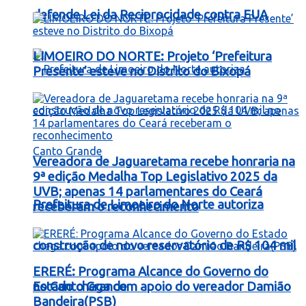
defende Lei da Reciprocidade contra EUA
LIMOEIRO DO NORTE: Projeto ‘Prefeitura
Presente’ esteve no Distrito do Bixopá
Vereadora de Jaguaretama recebe honraria na
9ª edição Medalha Top Legislativo 2025 da
UVB; apenas 14 parlamentares do Ceará
Prefeitura de Limoeiro do Norte autoriza
receberam o reconhecimento
construção de novo reservatório de R$ 104 mil
ERERÉ: Programa Alcance do Governo do
no Canto Grande
Estado chega com apoio do vereador Damião
Bandeira(PSB)