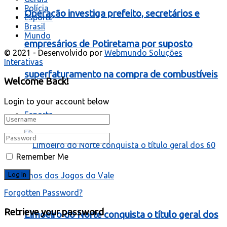
Polícia
Operação investiga prefeito, secretários e
Esporte
Brasil
Mundo
empresários de Potiretama por suposto
© 2021 - Desenvolvido por
Webmundo Soluções
Interativas
superfaturamento na compra de combustíveis
Welcome Back!
Login to your account below
Esporte
Remember Me
Forgotten Password?
Retrieve your password
Limoeiro do Norte conquista o título geral dos