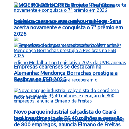
LIMOEIRO DO NORTE: Projeto ‘Prefeitura
Lotérico cearense que ganhou na Mega-Sena
Presente’ esteve no Distrito do Bixopá
acerta novamente e conquista o 7° prêmio em
2026
Empresas cearenses se destacam na
Alemanha: Mendonça Borrachas prestigia a
Resibras na FSB 2025
Novo parque industrial calçadista do Ceará
terá investimento de R$ 40 milhões e geração
Vereadora de Jaguaretama recebe honraria na
de 800 empregos, anuncia Elmano de Freitas