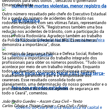
devolvidos para seus donos”, destacou o governador
Elmano de Freitas.
número de mortes violentas, menor registro da
Outro número ressaltado pelo chefe do Executivo Estadual
foi a queda do número de acidentes de trânsito nas
série histórica
rodovias estaduais, com seis vítimas fatais, representando
uma diminuição de 65%. “Registramos também uma boa
redução nos acidentes de trânsito, com a participação da
nossa Polícia Rodoviária. Agradeço também ao trabalho
da Polícia Rodoviária Federal nas BRs. Esses números
demonstra a importância”, disse.
Secretário da Segurança Pública e Defesa Social, Roberto
Sá salientou a importância do trabalho integrado dos
profissionais para obter os números positivos. “Tudo isso
acontece por meio de um trabalho integrado. Enquanto
todos se divertiam, os nossos profissionais estavam
PMCE inicia Operação Natal 2025 nesta terça-
trabalhando garantido a paz e a tranquilidade dos
cearenses. Esse resultado consolida todo um
planejamento, uma determinação do nosso governador e o
feira nas estradas estaduais
profissionalismo dos nossos agentes de segurança em
todo o Ceará”, comentou.
João Pedro Guedes – Ascom Casa Civil – Texto
Carlos Gibaja e Thiago Gaspar – Casa Civil – Fotos