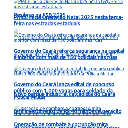
Resibras na FSB 2025
PMCE inicia Operação Natal 2025 nesta terça-
feira nas estradas estaduais
Governo do Ceará reforça segurança na capital
e interior com mais de 750 policiais nas ruas
Governo do Ceará lança edital de concurso
público com 1.000 vagas para soldado da
Novo parque industrial calçadista do Ceará
Polícia Militar
terá investimento de R$ 40 milhões e geração
Operação de combate a corrupção mira