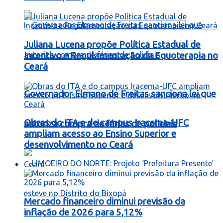
Juliana Lucena propõe Política Estadual de
Incentivo e Regulamentação da Equoterapia no
Ceará
Governador Elmano de Freitas sanciona lei que
Obras do ITA e do campus Iracema-UFC
autoriza compra de férias de policiais
ampliam acesso ao Ensino Superior e
desenvolvimento no Ceará
Ceará
Mercado financeiro diminui previsão da
inflação de 2026 para 5,12%