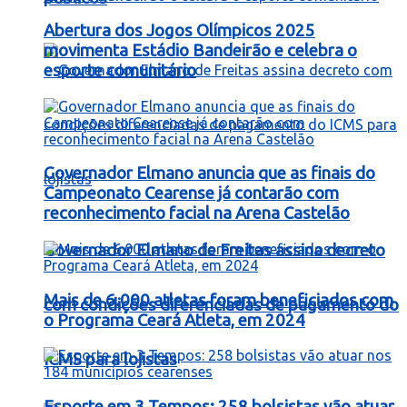
Abertura dos Jogos Olímpicos 2025
movimenta Estádio Bandeirão e celebra o
esporte comunitário
Governador Elmano anuncia que as finais do
Campeonato Cearense já contarão com
reconhecimento facial na Arena Castelão
Governador Elmano de Freitas assina decreto
Mais de 6.000 atletas foram beneficiados com
com condições diferenciadas de pagamento do
o Programa Ceará Atleta, em 2024
ICMS para lojistas
Esporte em 3 Tempos: 258 bolsistas vão atuar