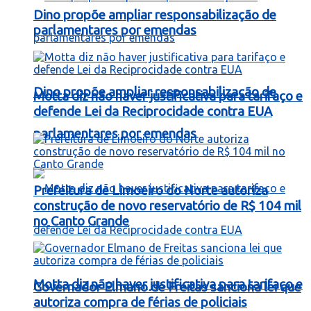
Dino propõe ampliar responsabilização de
parlamentares por emendas
Dino propõe ampliar responsabilização de
Motta diz não haver justificativa para tarifaço e
defende Lei da Reciprocidade contra EUA
parlamentares por emendas
Prefeitura de Limoeiro do Norte autoriza
construção de novo reservatório de R$ 104 mil
no Canto Grande
Motta diz não haver justificativa para tarifaço e
Governador Elmano de Freitas sanciona lei que
autoriza compra de férias de policiais