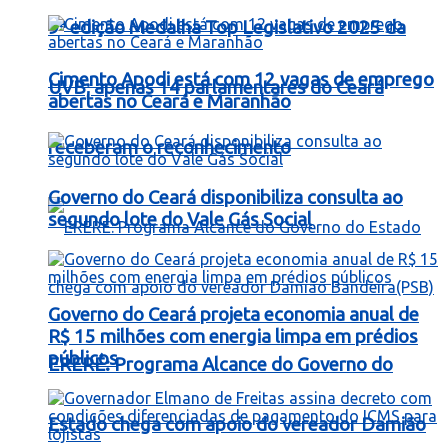
9ª edição Medalha Top Legislativo 2025 da
Cimento Apodi está com 12 vagas de emprego
UVB; apenas 14 parlamentares do Ceará
abertas no Ceará e Maranhão
receberam o reconhecimento
Governo do Ceará disponibiliza consulta ao
segundo lote do Vale Gás Social
Governo do Ceará projeta economia anual de
R$ 15 milhões com energia limpa em prédios
públicos
ERERÉ: Programa Alcance do Governo do
Estado chega com apoio do vereador Damião