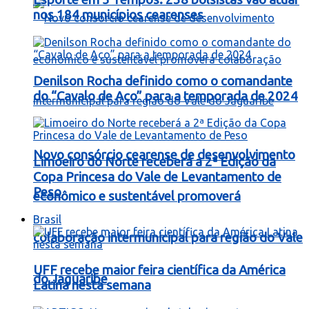
nos 184 municípios cearenses
Denilson Rocha definido como o comandante
do “Cavalo de Aço” para a temporada de 2024
Novo consórcio cearense de desenvolvimento
Limoeiro do Norte receberá a 2ª Edição da
Copa Princesa do Vale de Levantamento de
Peso
econômico e sustentável promoverá
Brasil
colaboração intermunicipal para região do Vale
UFF recebe maior feira científica da América
do Jaguaribe
Latina nesta semana