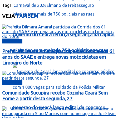
Tags:
Carnaval de 2026
Elmano de Freitas
seguro
VEJA
TAMBÉM
Governo do Ceará reforça segurança na capital
Destaques
e interior com mais de 750 policiais nas ruas
Prefeita Dilmara Amaral participa da Corrida dos 61
anos do SAAE e entrega novas motocicletas em
Limoeiro do Norte
Destaques
Comunidade Sucupira recebe Cozinha Ceará Sem
Fome a partir desta segunda, 27
Governo do Ceará lança edital de concurso