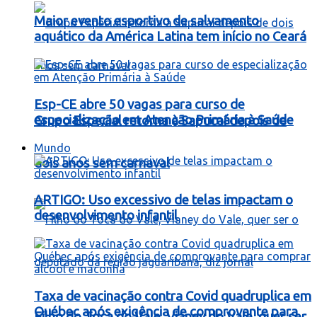
Maior evento esportivo de salvamento
aquático da América Latina tem início no Ceará
Esp-CE abre 50 vagas para curso de
especialização em Atenção Primária à Saúde
Grupo Especial retorna à Sapucaí depois de
Mundo
dois anos sem carnaval
ARTIGO: Uso excessivo de telas impactam o
desenvolvimento infantil
Taxa de vacinação contra Covid quadruplica em
Québec após exigência de comprovante para
Filho do Toca do Vale, Vianey do Vale, quer ser