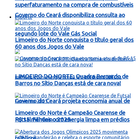
superfaturamento na compra de combustíveis
Governo do Ceará disponibiliza consulta ao
Esporte
segundo lote do Vale Gás Social
Limoeiro do Norte conquista o título geral dos
60 anos dos Jogos do Vale
LIMOEIRO DO NORTE: Quadra Bernardo de
Barros no Sítio Danças está de cara nova!
Governo do Ceará projeta economia anual de
Limoeiro do Norte é Campeão Cearense de
R$ 15 milhões com energia limpa em prédios
Futsal Feminino 2025
públicos