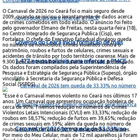
Compartilhar
Twittar
Compartilhar
O Carnaval de 2026 no Ceará foi o mais seguro desde
2009, quando se iniciou o levantamento de dados acerca
de crimes cometidos em todo estado. O anúncio foi feito
pelo governador Elmano de Freitas, nesta quarta-feira (18),
no Centro Integrado de Segurança Publica (Cisp), em
Fortaleza. O chefe do Executivo Estadual divulgou queda
Governo do Ceará inicia formação de mais
no número de homicídios, crimes violentos contra o
patrimônio, roubos e furtos de celulares, crimes sexuais e
acidentes de trânsito por todo território cearense. Mais de
1.477 novos policiais para reforçar a PMCE
9.300 policiais trabalharam durante o feriado prolongado.
Os dados foram compilados pela Superintendência de
Pesquisa e Estratégia de Segurança Pública (Supesp), órgão
vinculado à Secretaria da Segurança Pública e Defesa
Social (SSPDS).
“Esse é o Carnaval menos violento no Ceará nos últimos 17
anos. Um Carnaval que apresentou ocupação hoteleira de
cerca de 90%. Tivemos redução no números de Crimes
Violentos Letais Intencionais (CVLI) em 33,33%; redução de
roubos em 58,57%; redução de furtos em 39,65%; redução
de crimes sexuais em 59%; além da queda no número de
Carnaval de 2026 tem queda de 33,33% no
roubos (62,18%) e furtos (32,1%) de aparelhos celulares.
Por meio do Meu Celular, mais de 12 mil aparelhos já foram