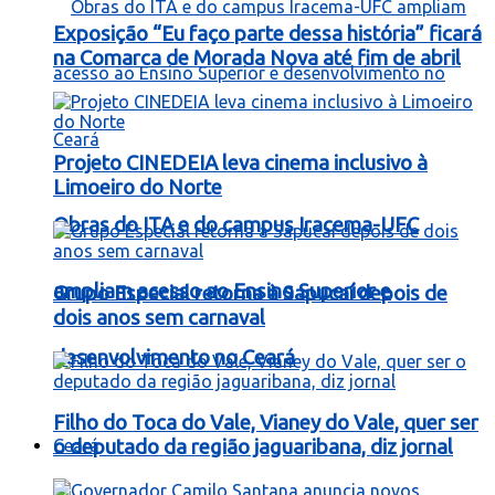
Exposição “Eu faço parte dessa história” ficará
na Comarca de Morada Nova até fim de abril
Projeto CINEDEIA leva cinema inclusivo à
Limoeiro do Norte
Obras do ITA e do campus Iracema-UFC
ampliam acesso ao Ensino Superior e
Grupo Especial retorna à Sapucaí depois de
dois anos sem carnaval
desenvolvimento no Ceará
Filho do Toca do Vale, Vianey do Vale, quer ser
Ceará
o deputado da região jaguaribana, diz jornal