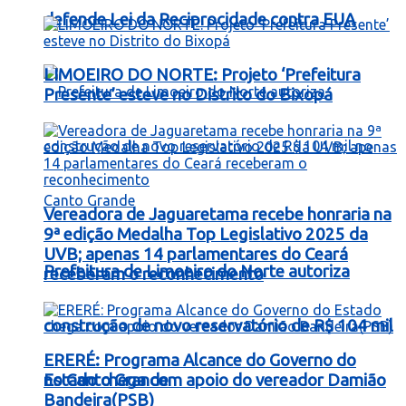
defende Lei da Reciprocidade contra EUA
LIMOEIRO DO NORTE: Projeto ‘Prefeitura
Presente’ esteve no Distrito do Bixopá
Vereadora de Jaguaretama recebe honraria na
9ª edição Medalha Top Legislativo 2025 da
UVB; apenas 14 parlamentares do Ceará
Prefeitura de Limoeiro do Norte autoriza
receberam o reconhecimento
construção de novo reservatório de R$ 104 mil
ERERÉ: Programa Alcance do Governo do
no Canto Grande
Estado chega com apoio do vereador Damião
Bandeira(PSB)