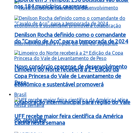
nos 184 municípios cearenses
Denilson Rocha definido como o comandante
do “Cavalo de Aço” para a temporada de 2024
Novo consórcio cearense de desenvolvimento
Limoeiro do Norte receberá a 2ª Edição da
Copa Princesa do Vale de Levantamento de
Peso
econômico e sustentável promoverá
Brasil
colaboração intermunicipal para região do Vale
UFF recebe maior feira científica da América
do Jaguaribe
Latina nesta semana