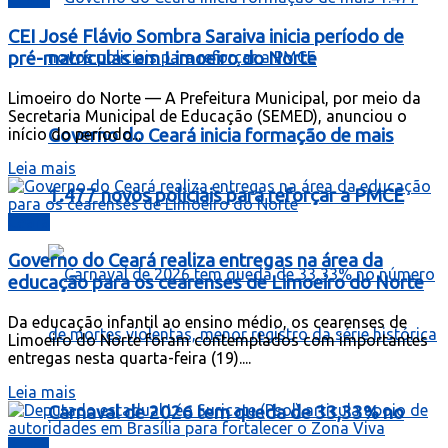
CEI José Flávio Sombra Saraiva inicia período de
pré-matrículas em Limoeiro do Norte
Limoeiro do Norte — A Prefeitura Municipal, por meio da
Secretaria Municipal de Educação (SEMED), anunciou o
Governo do Ceará inicia formação de mais
início do período...
Leia mais
1.477 novos policiais para reforçar a PMCE
Ceará
Governo do Ceará realiza entregas na área da
educação para os cearenses de Limoeiro do Norte
Da educação infantil ao ensino médio, os cearenses de
Limoeiro do Norte foram contemplados com importantes
entregas nesta quarta-feira (19)....
Leia mais
Carnaval de 2026 tem queda de 33,33% no
Brasil