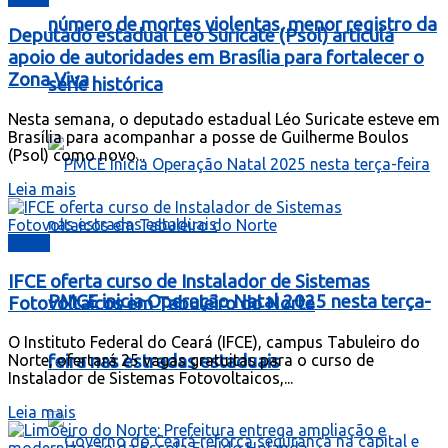
número de mortes violentas, menor registro da
Deputado estadual Léo Suricate (Psol) articula
apoio de autoridades em Brasília para fortalecer o
Zona Viva
série histórica
Nesta semana, o deputado estadual Léo Suricate esteve em
Brasília para acompanhar a posse de Guilherme Boulos
(Psol) como novo...
Leia mais
Ceará
IFCE oferta curso de Instalador de Sistemas
PMCE inicia Operação Natal 2025 nesta terça-
Fotovoltaicos em Tabuleiro do Norte
O Instituto Federal do Ceará (IFCE), campus Tabuleiro do
feira nas estradas estaduais
Norte, ofertará 25 vagas gratuitas para o curso de
Instalador de Sistemas Fotovoltaicos,...
Leia mais