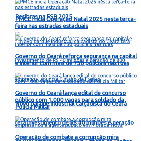
Resibras na FSB 2025
PMCE inicia Operação Natal 2025 nesta terça-
feira nas estradas estaduais
Governo do Ceará reforça segurança na capital
e interior com mais de 750 policiais nas ruas
Governo do Ceará lança edital de concurso
público com 1.000 vagas para soldado da
Novo parque industrial calçadista do Ceará
Polícia Militar
terá investimento de R$ 40 milhões e geração
Operação de combate a corrupção mira