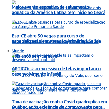
Maior evento esportivo de salvamento
aquático da América Latina tem início no Ceará
Esp-CE abre 50 vagas para curso de
especialização em Atenção Primária à Saúde
Grupo Especial retorna à Sapucaí depois de
Mundo
dois anos sem carnaval
ARTIGO: Uso excessivo de telas impactam o
desenvolvimento infantil
Taxa de vacinação contra Covid quadruplica em
Québec após exigência de comprovante para
Filho do Toca do Vale, Vianey do Vale, quer ser