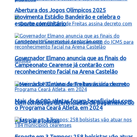
Abertura dos Jogos Olímpicos 2025
movimenta Estádio Bandeirão e celebra o
esporte comunitário
Governador Elmano anuncia que as finais do
Campeonato Cearense já contarão com
reconhecimento facial na Arena Castelão
Governador Elmano de Freitas assina decreto
Mais de 6.000 atletas foram beneficiados com
com condições diferenciadas de pagamento do
o Programa Ceará Atleta, em 2024
ICMS para lojistas
Esporte em 3 Tempos: 258 bolsistas vão atuar