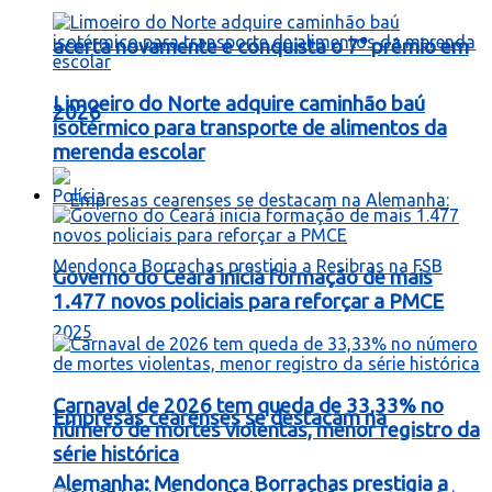
acerta novamente e conquista o 7° prêmio em
Limoeiro do Norte adquire caminhão baú
2026
isotérmico para transporte de alimentos da
merenda escolar
Polícia
Governo do Ceará inicia formação de mais
1.477 novos policiais para reforçar a PMCE
Carnaval de 2026 tem queda de 33,33% no
Empresas cearenses se destacam na
número de mortes violentas, menor registro da
série histórica
Alemanha: Mendonça Borrachas prestigia a