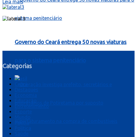
Leia mais
Governo do Ceará entrega 50 novas viaturas
para o sistema penitenciário
Categorias
Brasil
Ceará
Destaques
Economia
Educação
Entretenimento
Esporte
Mundo
Polícia
Política
Saúde