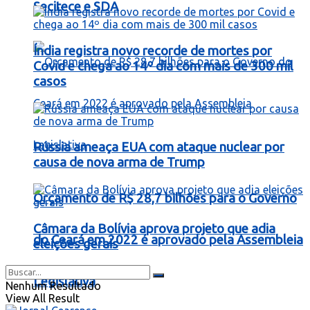
Secitece e SDA
Índia registra novo recorde de mortes por
Covid e chega ao 14º dia com mais de 300 mil
casos
Rússia ameaça EUA com ataque nuclear por
causa de nova arma de Trump
Orçamento de R$ 28,7 bilhões para o Governo
Câmara da Bolívia aprova projeto que adia
do Ceará em 2022 é aprovado pela Assembleia
eleições gerais
Legislativa
Nenhum Resultado
View All Result