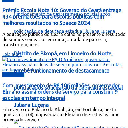
Prêmio Escola Nota 10: Governo do Ceará entrega
434 premiações para escolas públicas com
melhores resultados no Spaece 2024
A educação pública do Ceará colhe no presente o resultado
de sonhos semeados em uma jornada de parceria,
transformação e...
Distrito de Bixopá, em Limoeiro do Norte,
Leia mais
recebe funcionamento de destacamento
Destaques
Com investimento de R$ 106 milhões, governador
policial após solicitação da deputada estadual
Elmano assina ordens de serviço para construir 9
escolas em tempo integral
Juliana Lucena
Em evento no Palácio da Abolição, em Fortaleza, nesta
quinta-feira (4), o governador Elmano de Freitas assinou
ordens de serviço...