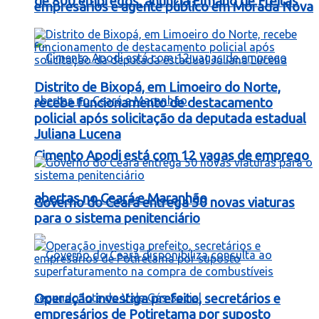
de 800 empregos, anuncia Elmano de Freitas
empresários e agente público em Morada Nova
Distrito de Bixopá, em Limoeiro do Norte,
recebe funcionamento de destacamento
policial após solicitação da deputada estadual
Juliana Lucena
Cimento Apodi está com 12 vagas de emprego
abertas no Ceará e Maranhão
Governo do Ceará entrega 50 novas viaturas
para o sistema penitenciário
Operação investiga prefeito, secretários e
empresários de Potiretama por suposto