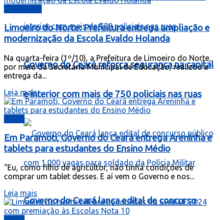
Destaques
Limoeiro do Norte: Prefeitura entrega ampliação e
modernização da Escola Evaldo Holanda
Na quarta-feira (1º/10), a Prefeitura de Limoeiro do Norte,
Governo do Ceará reforça segurança na capital
por meio da Secretaria Municipal de Educação, realizou a
entrega da...
Leia mais
e interior com mais de 750 policiais nas ruas
Ceará
Em Paramoti, Governo do Ceará entrega Areninha e
tablets para estudantes do Ensino Médio
“Eu, como filho de agricultor, não tinha condições de
comprar um tablet desses. E aí vem o Governo e nos...
Leia mais
Governo do Ceará lança edital de concurso
Ceará