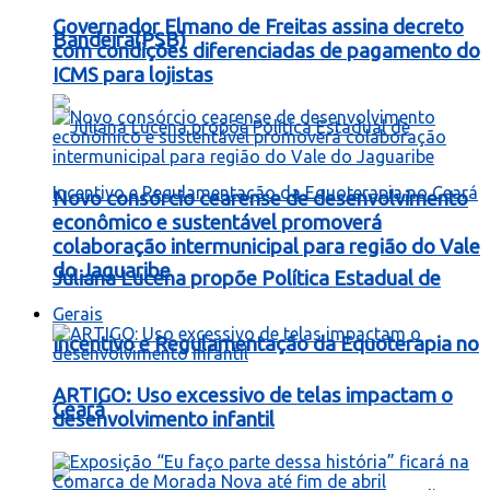
Governador Elmano de Freitas assina decreto
Bandeira(PSB)
com condições diferenciadas de pagamento do
ICMS para lojistas
Novo consórcio cearense de desenvolvimento
econômico e sustentável promoverá
colaboração intermunicipal para região do Vale
do Jaguaribe
Juliana Lucena propõe Política Estadual de
Gerais
Incentivo e Regulamentação da Equoterapia no
ARTIGO: Uso excessivo de telas impactam o
Ceará
desenvolvimento infantil