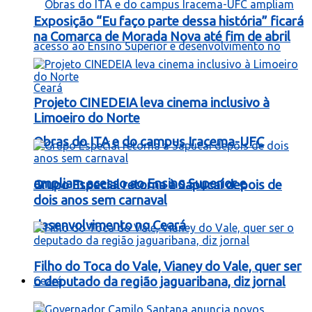
Exposição “Eu faço parte dessa história” ficará
na Comarca de Morada Nova até fim de abril
Projeto CINEDEIA leva cinema inclusivo à
Limoeiro do Norte
Obras do ITA e do campus Iracema-UFC
ampliam acesso ao Ensino Superior e
Grupo Especial retorna à Sapucaí depois de
dois anos sem carnaval
desenvolvimento no Ceará
Filho do Toca do Vale, Vianey do Vale, quer ser
Ceará
o deputado da região jaguaribana, diz jornal