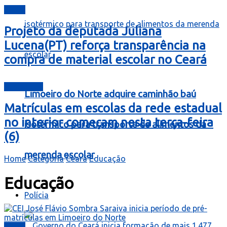
Ceará
Projeto da deputada Juliana
Lucena(PT) reforça transparência na
compra de material escolar no Ceará
Destaques
Limoeiro do Norte adquire caminhão baú
Matrículas em escolas da rede estadual
no interior começam nesta terça-feira
isotérmico para transporte de alimentos da
(6)
merenda escolar
Home
Categoria
Ceará
Educação
Educação
Polícia
Ceará