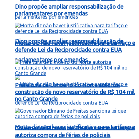
Dino propõe ampliar responsabilização de
parlamentares por emendas
Dino propõe ampliar responsabilização de
Motta diz não haver justificativa para tarifaço e
defende Lei da Reciprocidade contra EUA
parlamentares por emendas
Prefeitura de Limoeiro do Norte autoriza
construção de novo reservatório de R$ 104 mil
no Canto Grande
Motta diz não haver justificativa para tarifaço e
Governador Elmano de Freitas sanciona lei que
autoriza compra de férias de policiais