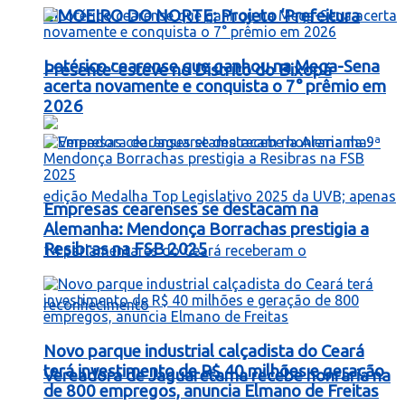
LIMOEIRO DO NORTE: Projeto ‘Prefeitura
Lotérico cearense que ganhou na Mega-Sena
Presente’ esteve no Distrito do Bixopá
acerta novamente e conquista o 7° prêmio em
2026
Empresas cearenses se destacam na
Alemanha: Mendonça Borrachas prestigia a
Resibras na FSB 2025
Novo parque industrial calçadista do Ceará
terá investimento de R$ 40 milhões e geração
Vereadora de Jaguaretama recebe honraria na
de 800 empregos, anuncia Elmano de Freitas