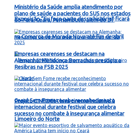
Ministério da Saúde amplia atendimento por
plano de saúde a pacientes do SUS nos estados
Exposição “Eu faço parte dessa história” ficará
do Pará, Ceará, Pernambuco, além do DF
na Comarca de Morada Nova até fim de abril
Empresas cearenses se destacam na
Alemanha: Mendonça Borrachas prestigia a
Resibras na FSB 2025
Ceará Sem Fome recebe reconhecimento
Projeto CINEDEIA leva cinema inclusivo à
internacional durante festival que celebra
sucesso no combate à insegurança alimentar
Limoeiro do Norte