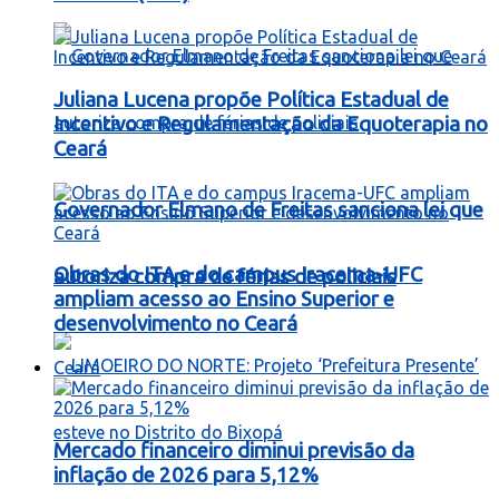
Juliana Lucena propõe Política Estadual de
Incentivo e Regulamentação da Equoterapia no
Ceará
Governador Elmano de Freitas sanciona lei que
Obras do ITA e do campus Iracema-UFC
autoriza compra de férias de policiais
ampliam acesso ao Ensino Superior e
desenvolvimento no Ceará
Ceará
Mercado financeiro diminui previsão da
inflação de 2026 para 5,12%