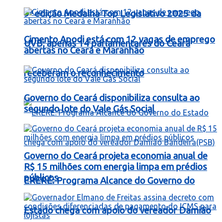
9ª edição Medalha Top Legislativo 2025 da
Cimento Apodi está com 12 vagas de emprego
UVB; apenas 14 parlamentares do Ceará
abertas no Ceará e Maranhão
receberam o reconhecimento
Governo do Ceará disponibiliza consulta ao
segundo lote do Vale Gás Social
Governo do Ceará projeta economia anual de
R$ 15 milhões com energia limpa em prédios
públicos
ERERÉ: Programa Alcance do Governo do
Estado chega com apoio do vereador Damião