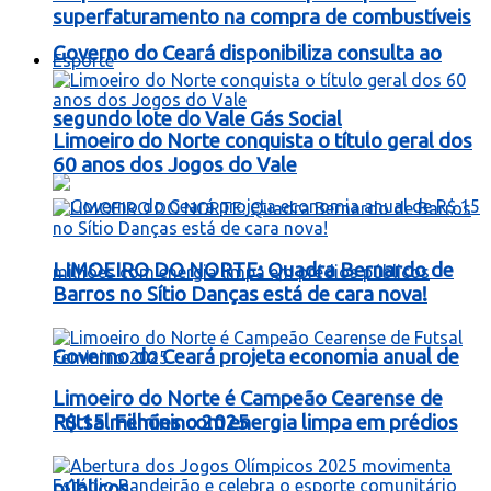
superfaturamento na compra de combustíveis
Governo do Ceará disponibiliza consulta ao
Esporte
segundo lote do Vale Gás Social
Limoeiro do Norte conquista o título geral dos
60 anos dos Jogos do Vale
LIMOEIRO DO NORTE: Quadra Bernardo de
Barros no Sítio Danças está de cara nova!
Governo do Ceará projeta economia anual de
Limoeiro do Norte é Campeão Cearense de
R$ 15 milhões com energia limpa em prédios
Futsal Feminino 2025
públicos