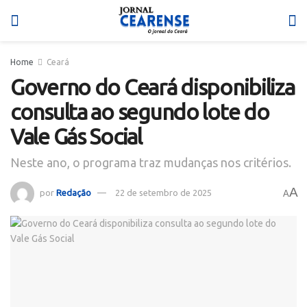
Home
Ceará
Governo do Ceará disponibiliza
consulta ao segundo lote do
Vale Gás Social
Neste ano, o programa traz mudanças nos critérios.
A
por
Redação
22 de setembro de 2025
A