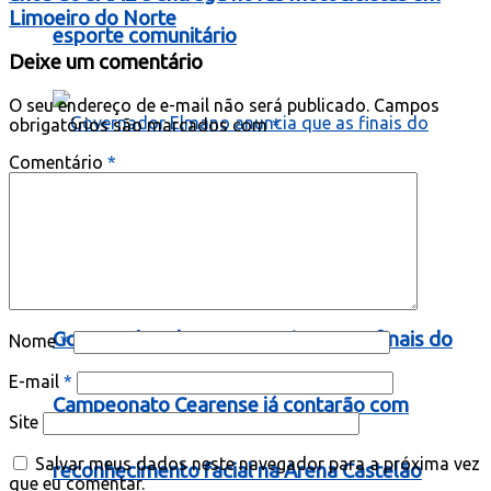
Limoeiro do Norte
esporte comunitário
Deixe um comentário
O seu endereço de e-mail não será publicado.
Campos
obrigatórios são marcados com
*
Comentário
*
Governador Elmano anuncia que as finais do
Nome
*
E-mail
*
Campeonato Cearense já contarão com
Site
Salvar meus dados neste navegador para a próxima vez
reconhecimento facial na Arena Castelão
que eu comentar.