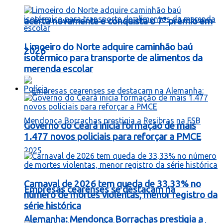
acerta novamente e conquista o 7° prêmio em
Limoeiro do Norte adquire caminhão baú
2026
isotérmico para transporte de alimentos da
merenda escolar
Polícia
Governo do Ceará inicia formação de mais
1.477 novos policiais para reforçar a PMCE
Carnaval de 2026 tem queda de 33,33% no
Empresas cearenses se destacam na
número de mortes violentas, menor registro da
série histórica
Alemanha: Mendonça Borrachas prestigia a