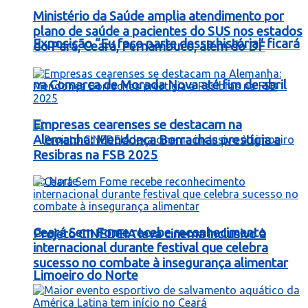
Ministério da Saúde amplia atendimento por
plano de saúde a pacientes do SUS nos estados
Exposição “Eu faço parte dessa história” ficará
do Pará, Ceará, Pernambuco, além do DF
na Comarca de Morada Nova até fim de abril
Empresas cearenses se destacam na
Alemanha: Mendonça Borrachas prestigia a
Resibras na FSB 2025
Ceará Sem Fome recebe reconhecimento
Projeto CINEDEIA leva cinema inclusivo à
internacional durante festival que celebra
sucesso no combate à insegurança alimentar
Limoeiro do Norte