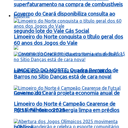
superfaturamento na compra de combustíveis
Governo do Ceará disponibiliza consulta ao
Esporte
segundo lote do Vale Gás Social
Limoeiro do Norte conquista o título geral dos
60 anos dos Jogos do Vale
LIMOEIRO DO NORTE: Quadra Bernardo de
Barros no Sítio Danças está de cara nova!
Governo do Ceará projeta economia anual de
Limoeiro do Norte é Campeão Cearense de
R$ 15 milhões com energia limpa em prédios
Futsal Feminino 2025
públicos