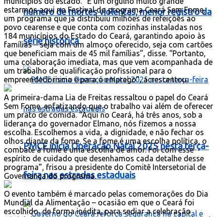
municípios do estado. “É um orgulho muito grande
estarmos aqui no Festival do programa Ceará Sem Fome,
número de mortes violentas, menor registro da
um programa que já distribuiu milhões de refeições ao
povo cearense e que conta com cozinhas instaladas nos
184 municípios do Estado do Ceará, garantindo apoio às
série histórica
famílias – seja com um almoço oferecido, seja com cartões
que beneficiam mais de 45 mil famílias”, disse. “Portanto,
uma colaboração imediata, mas que vem acompanhada de
um trabalho de qualificação profissional para o
empreendedorismo e para o emprego”, acrescentou.
A primeira-dama Lia de Freitas ressaltou o papel do Ceará
Sem Fome, enfatizando que o trabalho vai além de oferecer
um prato de comida. “Aqui no Ceará, há três anos, sob a
liderança do governador Elmano, nós fizemos a nossa
escolha. Escolhemos a vida, a dignidade, e não fechar os
olhos diante da fome. Se a fome é uma escolha política, o
PMCE inicia Operação Natal 2025 nesta terça-
combate à fome é uma escolha de amor. Foi com esse
espírito de cuidado que desenhamos cada detalhe desse
programa”, frisou a presidente do Comitê Intersetorial de
feira nas estradas estaduais
Governança do programa.
O evento também é marcado pelas comemorações do Dia
Mundial da Alimentação – ocasião em que o Ceará foi
escolhido, de forma inédita, para sediar a celebração