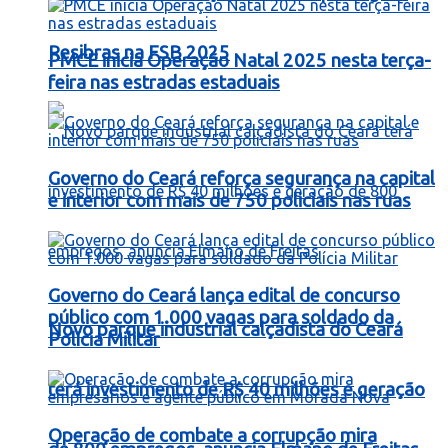
Resibras na FSB 2025
PMCE inicia Operação Natal 2025 nesta terça-
feira nas estradas estaduais
Governo do Ceará reforça segurança na capital
e interior com mais de 750 policiais nas ruas
Governo do Ceará lança edital de concurso
público com 1.000 vagas para soldado da
Novo parque industrial calçadista do Ceará
Polícia Militar
terá investimento de R$ 40 milhões e geração
Operação de combate a corrupção mira