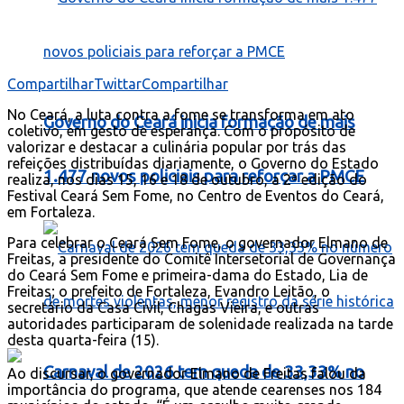
Compartilhar
Twittar
Compartilhar
No Ceará, a luta contra a fome se transforma em ato
Governo do Ceará inicia formação de mais
coletivo, em gesto de esperança. Com o propósito de
valorizar e destacar a culinária popular por trás das
refeições distribuídas diariamente, o Governo do Estado
1.477 novos policiais para reforçar a PMCE
realiza, nos dias 15, 16 e 18 de outubro, a 2ª edição do
Festival Ceará Sem Fome, no Centro de Eventos do Ceará,
em Fortaleza.
Para celebrar o Ceará Sem Fome, o governador Elmano de
Freitas, a presidente do Comitê Intersetorial de Governança
do Ceará Sem Fome e primeira-dama do Estado, Lia de
Freitas; o prefeito de Fortaleza, Evandro Leitão, o
secretário da Casa Civil, Chagas Vieira, e outras
autoridades participaram de solenidade realizada na tarde
desta quarta-feira (15).
Carnaval de 2026 tem queda de 33,33% no
Ao discursar, o governador Elmano de Freitas falou da
importância do programa, que atende cearenses nos 184