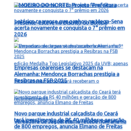
LIMOEIRO DO NORTE: Projeto ‘Prefeitura
Lotérico cearense que ganhou na Mega-Sena
Presente’ esteve no Distrito do Bixopá
acerta novamente e conquista o 7° prêmio em
2026
Empresas cearenses se destacam na
Alemanha: Mendonça Borrachas prestigia a
Resibras na FSB 2025
Novo parque industrial calçadista do Ceará
terá investimento de R$ 40 milhões e geração
Vereadora de Jaguaretama recebe honraria na
de 800 empregos, anuncia Elmano de Freitas