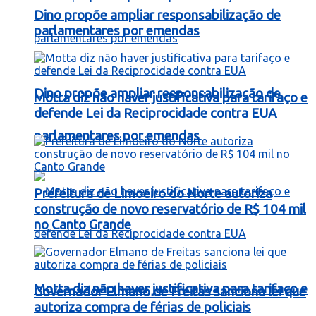
Dino propõe ampliar responsabilização de
parlamentares por emendas
Dino propõe ampliar responsabilização de
Motta diz não haver justificativa para tarifaço e
defende Lei da Reciprocidade contra EUA
parlamentares por emendas
Prefeitura de Limoeiro do Norte autoriza
construção de novo reservatório de R$ 104 mil
no Canto Grande
Motta diz não haver justificativa para tarifaço e
Governador Elmano de Freitas sanciona lei que
autoriza compra de férias de policiais