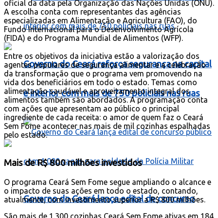
oficial da data pela Organização das Nações Unidas (ONU).
A escolha conta com representantes das agências
especializadas em Alimentação e Agricultura (FAO), do
Fundo Internacional para o Desenvolvimento Agrícola
(FIDA) e do Programa Mundial de Alimentos (WFP).
Entre os objetivos da iniciativa estão a valorização dos
Governo do Ceará reforça segurança na capital
agentes populares de segurança alimentar e a celebração
da transformação que o programa vem promovendo na
vida dos beneficiários em todo o estado. Temas como
alimentação saudável e aproveitamento integral dos
e interior com mais de 750 policiais nas ruas
alimentos também são abordados. A programação conta
com ações que apresentam ao público o principal
ingrediente de cada receita: o amor de quem faz o Ceará
Sem Fome acontecer nas mais de mil cozinhas espalhadas
pelo estado.
Mais de R$ 800 milhões investidos
O programa Ceará Sem Fome segue ampliando o alcance e
o impacto de suas ações em todo o estado, contando,
Governo do Ceará lança edital de concurso
atualmente, com investimento superior a R$ 800 milhões.
São mais de 1.300 cozinhas Ceará Sem Fome ativas em 184