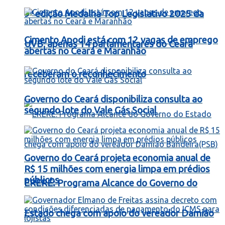
9ª edição Medalha Top Legislativo 2025 da
Cimento Apodi está com 12 vagas de emprego
UVB; apenas 14 parlamentares do Ceará
abertas no Ceará e Maranhão
receberam o reconhecimento
Governo do Ceará disponibiliza consulta ao
segundo lote do Vale Gás Social
Governo do Ceará projeta economia anual de
R$ 15 milhões com energia limpa em prédios
públicos
ERERÉ: Programa Alcance do Governo do
Estado chega com apoio do vereador Damião