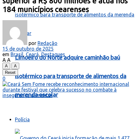
superior a R$ 800 milhões e atua nos
184 municípios cearenses
por
Redação
15 de outubro de 2025
em
Brasil
,
Ceará
,
Destaques
Limoeiro do Norte adquire caminhão baú
A
A
A
A
Reset
isotérmico para transporte de alimentos da
0
merenda escolar
Polícia