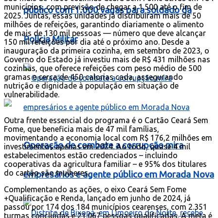
municípios, com previsão de chegar a 1.500 até o fim de
público com 1.000 vagas para soldado da
2025. Juntas, essas unidades já distribuíram mais de 50
milhões de refeições, garantindo diariamente o alimento
de mais de 130 mil pessoas — número que deve alcançar
Polícia Militar
150 mil refeições por dia até o próximo ano. Desde a
inauguração da primeira cozinha, em setembro de 2023, o
Governo do Estado já investiu mais de R$ 431 milhões nas
cozinhas, que oferece refeições com peso médio de 500
gramas e cerca de 450 calorias cada, assegurando
nutrição e dignidade à população em situação de
vulnerabilidade.
Outra frente essencial do programa é o Cartão Ceará Sem
Fome, que beneficia mais de 47 mil famílias,
movimentando a economia local com R$ 176,2 milhões em
Operação de combate a corrupção mira
investimentos apenas em 2024. Ao todo, quase 4 mil
estabelecimentos estão credenciados – incluindo
cooperativas da agricultura familiar – e 95% dos titulares
do cartão são mulheres.
empresários e agente público em Morada Nova
Complementando as ações, o eixo Ceará Sem Fome
+Qualificação e Renda, lançado em junho de 2024, já
passou por 174 dos 184 municípios cearenses, com 2.351
turmas concluídas e 21.067 pessoas qualificadas. A meta é