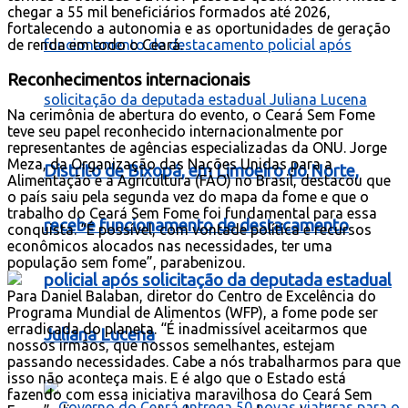
chegar a 55 mil beneficiários formados até 2026,
fortalecendo a autonomia e as oportunidades de geração
de renda em todo o Ceará.
Reconhecimentos internacionais
Na cerimônia de abertura do evento, o Ceará Sem Fome
teve seu papel reconhecido internacionalmente por
representantes de agências especializadas da ONU. Jorge
Meza, da Organização das Nações Unidas para a
Distrito de Bixopá, em Limoeiro do Norte,
Alimentação e a Agricultura (FAO) no Brasil, destacou que
o país saiu pela segunda vez do mapa da fome e que o
trabalho do Ceará Sem Fome foi fundamental para essa
recebe funcionamento de destacamento
conquista. “É possível, com vontade política e recursos
econômicos alocados nas necessidades, ter uma
população sem fome”, parabenizou.
policial após solicitação da deputada estadual
Para Daniel Balaban, diretor do Centro de Excelência do
Programa Mundial de Alimentos (WFP), a fome pode ser
erradicada do planeta. “É inadmissível aceitarmos que
Juliana Lucena
nossos irmãos, que nossos semelhantes, estejam
passando necessidades. Cabe a nós trabalharmos para que
isso não aconteça mais. E é algo que o Estado está
fazendo com essa iniciativa maravilhosa do Ceará Sem