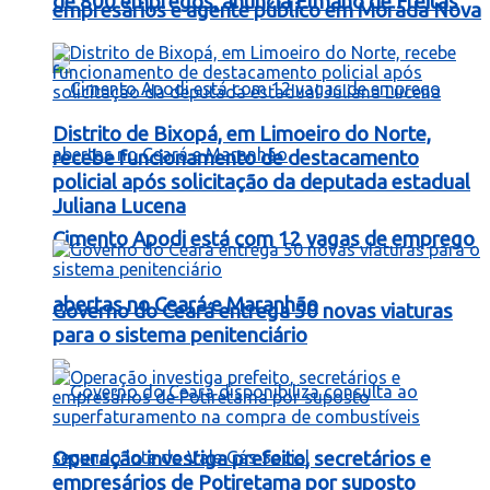
de 800 empregos, anuncia Elmano de Freitas
empresários e agente público em Morada Nova
Distrito de Bixopá, em Limoeiro do Norte,
recebe funcionamento de destacamento
policial após solicitação da deputada estadual
Juliana Lucena
Cimento Apodi está com 12 vagas de emprego
abertas no Ceará e Maranhão
Governo do Ceará entrega 50 novas viaturas
para o sistema penitenciário
Operação investiga prefeito, secretários e
empresários de Potiretama por suposto