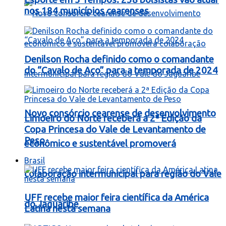
nos 184 municípios cearenses
Denilson Rocha definido como o comandante
do “Cavalo de Aço” para a temporada de 2024
Novo consórcio cearense de desenvolvimento
Limoeiro do Norte receberá a 2ª Edição da
Copa Princesa do Vale de Levantamento de
Peso
econômico e sustentável promoverá
Brasil
colaboração intermunicipal para região do Vale
UFF recebe maior feira científica da América
do Jaguaribe
Latina nesta semana