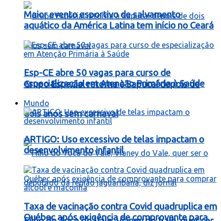
Maior evento esportivo de salvamento
aquático da América Latina tem início no Ceará
Esp-CE abre 50 vagas para curso de
especialização em Atenção Primária à Saúde
Grupo Especial retorna à Sapucaí depois de
Mundo
dois anos sem carnaval
ARTIGO: Uso excessivo de telas impactam o
desenvolvimento infantil
Taxa de vacinação contra Covid quadruplica em
Québec após exigência de comprovante para
Filho do Toca do Vale, Vianey do Vale, quer ser