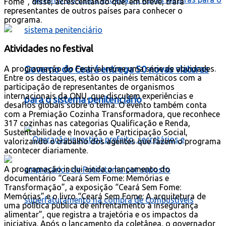
Fome”, disse, acrescentando que, em breve, trará
representantes de outros países para conhecer o
programa.
Atividades no festival
Governo do Ceará entrega 50 novas viaturas
A programação do Festival reúne uma série de atividades.
Entre os destaques, estão os painéis temáticos com a
participação de representantes de organismos
internacionais da ONU, que discutem experiências e
para o sistema penitenciário
desafios globais sobre o tema. O evento também conta
com a Premiação Cozinha Transformadora, que reconhece
317 cozinhas nas categorias Qualificação e Renda,
Sustentabilidade e Inovação e Participação Social,
valorizando o trabalho dos agentes que fazem o programa
acontecer diariamente.
A programação inclui ainda o lançamento do
documentário “Ceará Sem Fome: Memórias e
Transformação”, a exposição “Ceará Sem Fome:
Memórias” e o livro “Ceará Sem Fome: A arquitetura de
uma política pública de enfrentamento à insegurança
alimentar”, que registra a trajetória e os impactos da
iniciativa. Após o lançamento da coletânea, o governador