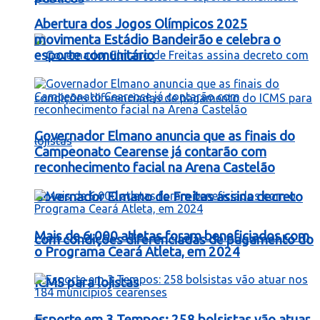
Abertura dos Jogos Olímpicos 2025
movimenta Estádio Bandeirão e celebra o
esporte comunitário
Governador Elmano anuncia que as finais do
Campeonato Cearense já contarão com
reconhecimento facial na Arena Castelão
Governador Elmano de Freitas assina decreto
Mais de 6.000 atletas foram beneficiados com
com condições diferenciadas de pagamento do
o Programa Ceará Atleta, em 2024
ICMS para lojistas
Esporte em 3 Tempos: 258 bolsistas vão atuar