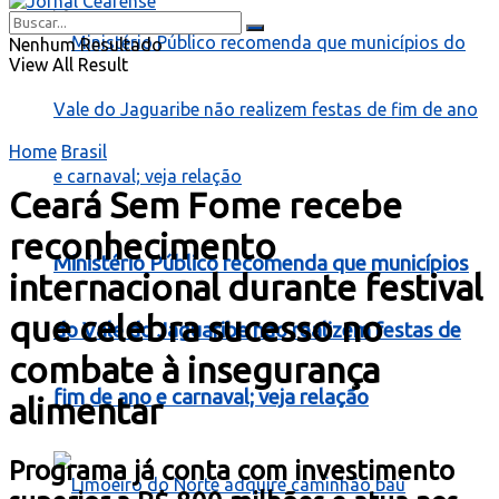
Nenhum Resultado
View All Result
Home
Brasil
Ceará Sem Fome recebe
reconhecimento
Ministério Público recomenda que municípios
internacional durante festival
que celebra sucesso no
do Vale do Jaguaribe não realizem festas de
combate à insegurança
fim de ano e carnaval; veja relação
alimentar
Programa já conta com investimento