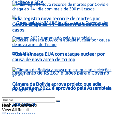
Secitece e SDA
Índia registra novo recorde de mortes por
Covid e chega ao 14º dia com mais de 300 mil
casos
Rússia ameaça EUA com ataque nuclear por
causa de nova arma de Trump
Orçamento de R$ 28,7 bilhões para o Governo
Câmara da Bolívia aprova projeto que adia
do Ceará em 2022 é aprovado pela Assembleia
eleições gerais
Legislativa
Nenhum Resultado
View All Result