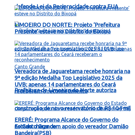
defende Lei da Reciprocidade contra EUA
LIMOEIRO DO NORTE: Projeto ‘Prefeitura
Presente’ esteve no Distrito do Bixopá
Vereadora de Jaguaretama recebe honraria na
9ª edição Medalha Top Legislativo 2025 da
UVB; apenas 14 parlamentares do Ceará
Prefeitura de Limoeiro do Norte autoriza
receberam o reconhecimento
construção de novo reservatório de R$ 104 mil
ERERÉ: Programa Alcance do Governo do
no Canto Grande
Estado chega com apoio do vereador Damião
Bandeira(PSB)