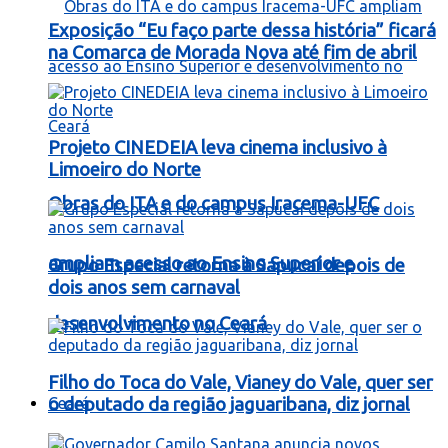
Exposição “Eu faço parte dessa história” ficará
na Comarca de Morada Nova até fim de abril
Projeto CINEDEIA leva cinema inclusivo à
Limoeiro do Norte
Obras do ITA e do campus Iracema-UFC
ampliam acesso ao Ensino Superior e
Grupo Especial retorna à Sapucaí depois de
dois anos sem carnaval
desenvolvimento no Ceará
Filho do Toca do Vale, Vianey do Vale, quer ser
Ceará
o deputado da região jaguaribana, diz jornal