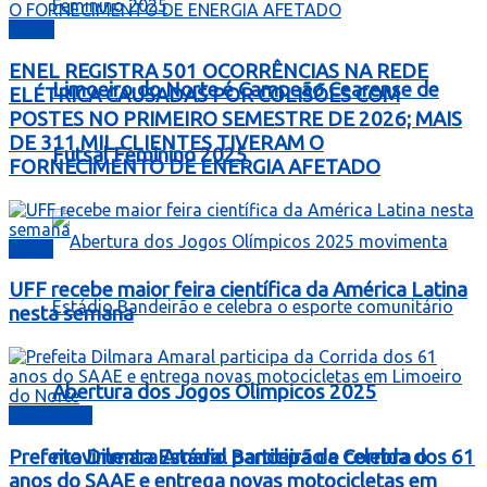
Ceará
ENEL REGISTRA 501 OCORRÊNCIAS NA REDE
Limoeiro do Norte é Campeão Cearense de
ELÉTRICA CAUSADAS POR COLISÕES COM
POSTES NO PRIMEIRO SEMESTRE DE 2026; MAIS
DE 311 MIL CLIENTES TIVERAM O
Futsal Feminino 2025
FORNECIMENTO DE ENERGIA AFETADO
Brasil
UFF recebe maior feira científica da América Latina
nesta semana
Abertura dos Jogos Olímpicos 2025
Destaques
Prefeita Dilmara Amaral participa da Corrida dos 61
movimenta Estádio Bandeirão e celebra o
anos do SAAE e entrega novas motocicletas em