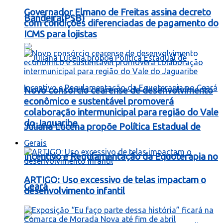
Governador Elmano de Freitas assina decreto
Bandeira(PSB)
com condições diferenciadas de pagamento do
ICMS para lojistas
Novo consórcio cearense de desenvolvimento
econômico e sustentável promoverá
colaboração intermunicipal para região do Vale
do Jaguaribe
Juliana Lucena propõe Política Estadual de
Gerais
Incentivo e Regulamentação da Equoterapia no
ARTIGO: Uso excessivo de telas impactam o
Ceará
desenvolvimento infantil