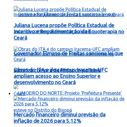
Juliana Lucena propõe Política Estadual de
Incentivo e Regulamentação da Equoterapia no
Ceará
Governador Elmano de Freitas sanciona lei que
Obras do ITA e do campus Iracema-UFC
autoriza compra de férias de policiais
ampliam acesso ao Ensino Superior e
desenvolvimento no Ceará
Ceará
Mercado financeiro diminui previsão da
inflação de 2026 para 5,12%