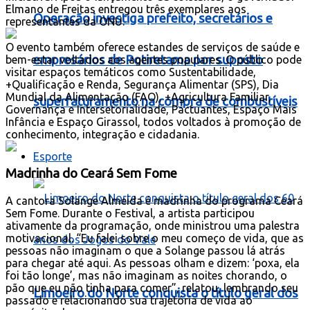
Elmano de Freitas entregou três exemplares aos
Operação investiga prefeito, secretários e
representantes da ONU.
O evento também oferece estandes de serviços de saúde e
empresários de Potiretama por suposto
bem-estar voltados aos agentes populares. O público pode
visitar espaços temáticos como Sustentabilidade,
+Qualificação e Renda, Segurança Alimentar (SPS), Dia
Mundial da Alimentação (FAO), +Agricultura Familiar,
superfaturamento na compra de combustíveis
Governança e Intersetorialidade, Pactuantes, Espaço Mais
Infância e Espaço Girassol, todos voltados à promoção de
conhecimento, integração e cidadania.
Esporte
Madrinha do Ceará Sem Fome
A cantora Solange Almeida é madrinha do programa Ceará
Sem Fome. Durante o Festival, a artista participou
ativamente da programação, onde ministrou uma palestra
motivacional. “Eu falei sobre o meu começo de vida, que as
pessoas não imaginam o que a Solange passou lá atrás
para chegar até aqui. As pessoas olham e dizem: ‘poxa, ela
foi tão longe’, mas não imaginam as noites chorando, o
pão que eu não tinha para comer”, relatou, lembrando seu
Limoeiro do Norte conquista o título geral dos
passado e relacionando sua trajetória de vida ao