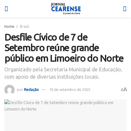
Home
Brasil
Desfile Cívico de 7 de
Setembro reúne grande
público em Limoeiro do Norte
Organizado pela Secretaria Municipal de Educação,
com apoio de diversas instituições locais.
A
por
Redação
10 de setembro de 2025
A