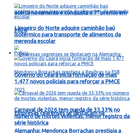
acerta novamente e conquista o 7° prêmio em
Limoeiro do Norte adquire caminhão baú
2026
isotérmico para transporte de alimentos da
merenda escolar
Polícia
Governo do Ceará inicia formação de mais
1.477 novos policiais para reforçar a PMCE
Carnaval de 2026 tem queda de 33,33% no
Empresas cearenses se destacam na
número de mortes violentas, menor registro da
série histórica
Alemanha: Mendonça Borrachas prestigia a