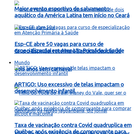
Maior evento esportivo de salvamento
aquático da América Latina tem início no Ceará
Esp-CE abre 50 vagas para curso de
especialização em Atenção Primária à Saúde
Grupo Especial retorna à Sapucaí depois de
Mundo
dois anos sem carnaval
ARTIGO: Uso excessivo de telas impactam o
desenvolvimento infantil
Taxa de vacinação contra Covid quadruplica em
Québec após exigência de comprovante para
Filho do Toca do Vale, Vianey do Vale, quer ser