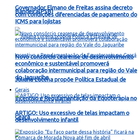
Governador Elmano de Freitas assina decreto
Bandeira(PSB)
com condições diferenciadas de pagamento do
ICMS para lojistas
Novo consórcio cearense de desenvolvimento
econômico e sustentável promoverá
colaboração intermunicipal para região do Vale
do Jaguaribe
Juliana Lucena propõe Política Estadual de
Gerais
Incentivo e Regulamentação da Equoterapia no
ARTIGO: Uso excessivo de telas impactam o
Ceará
desenvolvimento infantil