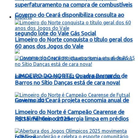
superfaturamento na compra de combustíveis
Governo do Ceará disponibiliza consulta ao
Esporte
segundo lote do Vale Gás Social
Limoeiro do Norte conquista o título geral dos
60 anos dos Jogos do Vale
LIMOEIRO DO NORTE: Quadra Bernardo de
Barros no Sítio Danças está de cara nova!
Governo do Ceará projeta economia anual de
Limoeiro do Norte é Campeão Cearense de
R$ 15 milhões com energia limpa em prédios
Futsal Feminino 2025
públicos