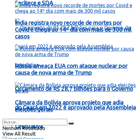
Secitece e SDA
Índia registra novo recorde de mortes por
Covid e chega ao 14º dia com mais de 300 mil
casos
Rússia ameaça EUA com ataque nuclear por
causa de nova arma de Trump
Orçamento de R$ 28,7 bilhões para o Governo
Câmara da Bolívia aprova projeto que adia
do Ceará em 2022 é aprovado pela Assembleia
eleições gerais
Legislativa
Nenhum Resultado
View All Result