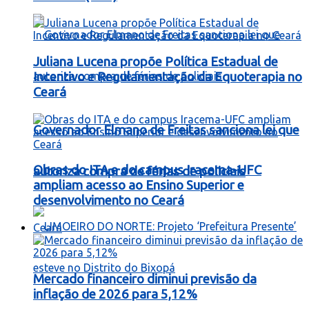
Juliana Lucena propõe Política Estadual de
Incentivo e Regulamentação da Equoterapia no
Ceará
Governador Elmano de Freitas sanciona lei que
Obras do ITA e do campus Iracema-UFC
autoriza compra de férias de policiais
ampliam acesso ao Ensino Superior e
desenvolvimento no Ceará
Ceará
Mercado financeiro diminui previsão da
inflação de 2026 para 5,12%