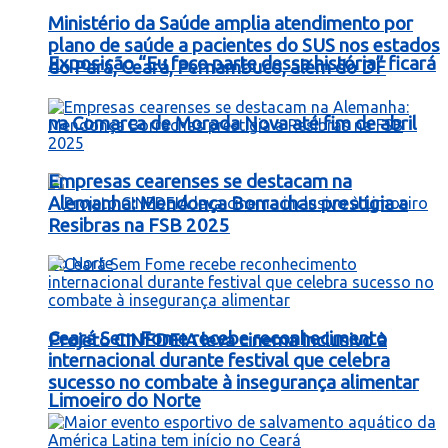
Ministério da Saúde amplia atendimento por
plano de saúde a pacientes do SUS nos estados
Exposição “Eu faço parte dessa história” ficará
do Pará, Ceará, Pernambuco, além do DF
na Comarca de Morada Nova até fim de abril
Empresas cearenses se destacam na
Alemanha: Mendonça Borrachas prestigia a
Resibras na FSB 2025
Ceará Sem Fome recebe reconhecimento
Projeto CINEDEIA leva cinema inclusivo à
internacional durante festival que celebra
sucesso no combate à insegurança alimentar
Limoeiro do Norte