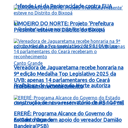
defende Lei da Reciprocidade contra EUA
LIMOEIRO DO NORTE: Projeto ‘Prefeitura
Presente’ esteve no Distrito do Bixopá
Vereadora de Jaguaretama recebe honraria na
9ª edição Medalha Top Legislativo 2025 da
UVB; apenas 14 parlamentares do Ceará
Prefeitura de Limoeiro do Norte autoriza
receberam o reconhecimento
construção de novo reservatório de R$ 104 mil
ERERÉ: Programa Alcance do Governo do
no Canto Grande
Estado chega com apoio do vereador Damião
Bandeira(PSB)