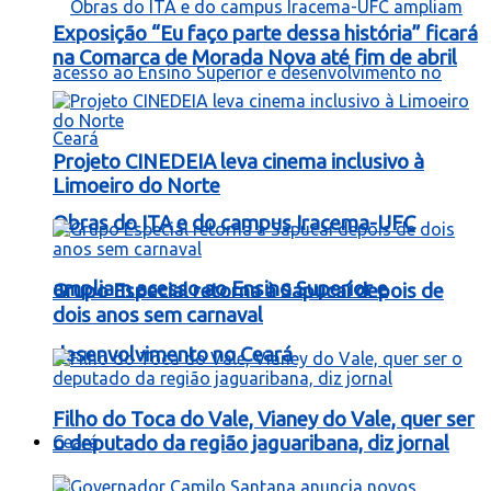
Exposição “Eu faço parte dessa história” ficará
na Comarca de Morada Nova até fim de abril
Projeto CINEDEIA leva cinema inclusivo à
Limoeiro do Norte
Obras do ITA e do campus Iracema-UFC
ampliam acesso ao Ensino Superior e
Grupo Especial retorna à Sapucaí depois de
dois anos sem carnaval
desenvolvimento no Ceará
Filho do Toca do Vale, Vianey do Vale, quer ser
Ceará
o deputado da região jaguaribana, diz jornal