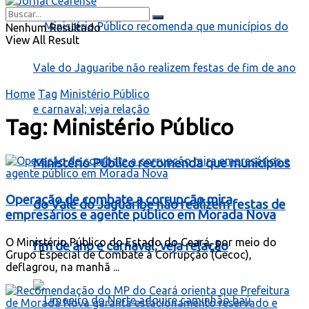
Nenhum Resultado
View All Result
Home
Tag
Ministério Público
Tag:
Ministério Público
Ministério Público recomenda que municípios
Operação de combate a corrupção mira
do Vale do Jaguaribe não realizem festas de
empresários e agente público em Morada Nova
O Ministério Público do Estado do Ceará, por meio do
fim de ano e carnaval; veja relação
Grupo Especial de Combate à Corrupção (Gecoc),
deflagrou, na manhã ...