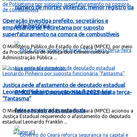
número de mortes violentas, menor registro da
Operação investiga prefeito, secretários e
série histórica
empresários de Potiretama por suposto
superfaturamento na compra de combustíveis
O Ministério Público do Estado do Ceará (MPCE), por meio
da Procuradoria de Justiça dos Crimes contra a
Administração Pública ...
Justiça pede afastamento de deputado estadual
Leonardo Pinheiro por suposta funcionária
PMCE inicia Operação Natal 2025 nesta terça-
“fantasma”
feira nas estradas estaduais
O Ministério Público do Estado do Ceará (MPCE) acionou a
Justiça Estadual requerendo o afastamento do deputado
estadual Leonardo Franklin ...