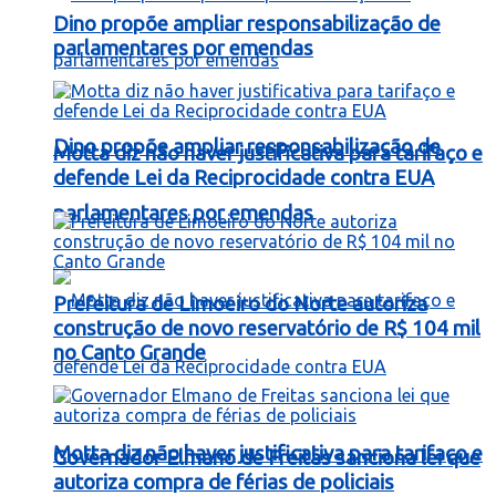
Dino propõe ampliar responsabilização de
parlamentares por emendas
Dino propõe ampliar responsabilização de
Motta diz não haver justificativa para tarifaço e
defende Lei da Reciprocidade contra EUA
parlamentares por emendas
Prefeitura de Limoeiro do Norte autoriza
construção de novo reservatório de R$ 104 mil
no Canto Grande
Motta diz não haver justificativa para tarifaço e
Governador Elmano de Freitas sanciona lei que
autoriza compra de férias de policiais