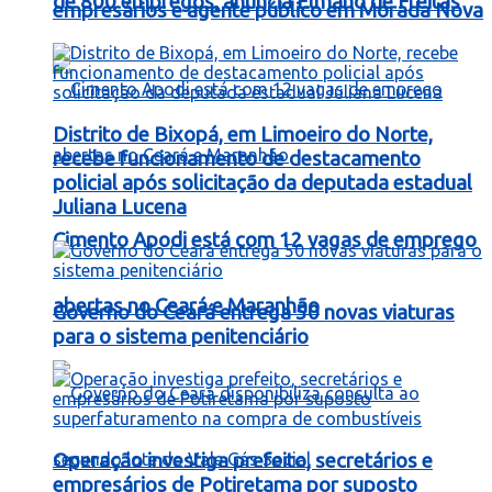
de 800 empregos, anuncia Elmano de Freitas
empresários e agente público em Morada Nova
Distrito de Bixopá, em Limoeiro do Norte,
recebe funcionamento de destacamento
policial após solicitação da deputada estadual
Juliana Lucena
Cimento Apodi está com 12 vagas de emprego
abertas no Ceará e Maranhão
Governo do Ceará entrega 50 novas viaturas
para o sistema penitenciário
Operação investiga prefeito, secretários e
empresários de Potiretama por suposto