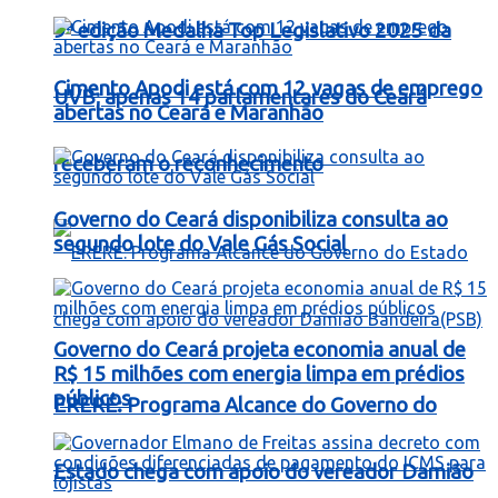
9ª edição Medalha Top Legislativo 2025 da
Cimento Apodi está com 12 vagas de emprego
UVB; apenas 14 parlamentares do Ceará
abertas no Ceará e Maranhão
receberam o reconhecimento
Governo do Ceará disponibiliza consulta ao
segundo lote do Vale Gás Social
Governo do Ceará projeta economia anual de
R$ 15 milhões com energia limpa em prédios
públicos
ERERÉ: Programa Alcance do Governo do
Estado chega com apoio do vereador Damião