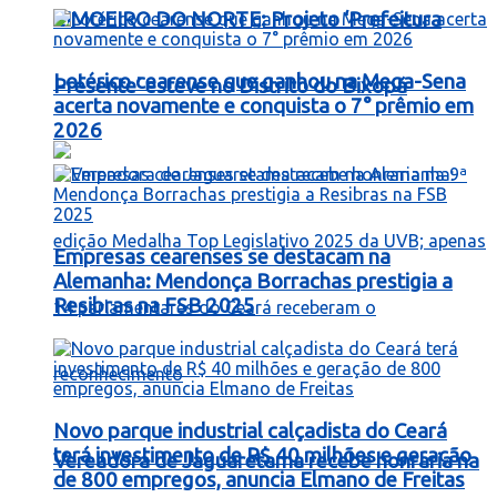
LIMOEIRO DO NORTE: Projeto ‘Prefeitura
Lotérico cearense que ganhou na Mega-Sena
Presente’ esteve no Distrito do Bixopá
acerta novamente e conquista o 7° prêmio em
2026
Empresas cearenses se destacam na
Alemanha: Mendonça Borrachas prestigia a
Resibras na FSB 2025
Novo parque industrial calçadista do Ceará
terá investimento de R$ 40 milhões e geração
Vereadora de Jaguaretama recebe honraria na
de 800 empregos, anuncia Elmano de Freitas