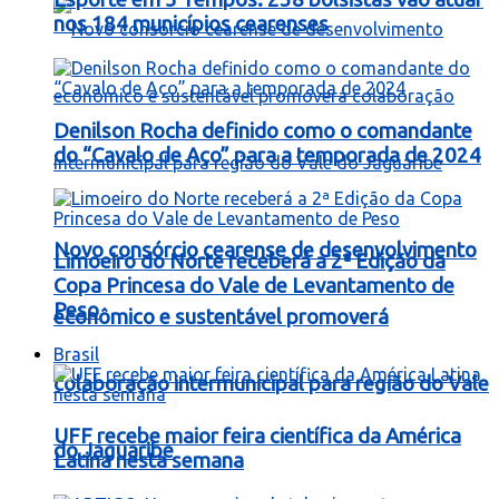
nos 184 municípios cearenses
Denilson Rocha definido como o comandante
do “Cavalo de Aço” para a temporada de 2024
Novo consórcio cearense de desenvolvimento
Limoeiro do Norte receberá a 2ª Edição da
Copa Princesa do Vale de Levantamento de
Peso
econômico e sustentável promoverá
Brasil
colaboração intermunicipal para região do Vale
UFF recebe maior feira científica da América
do Jaguaribe
Latina nesta semana