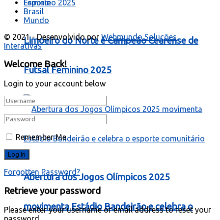
Esporte
Brasil
Mundo
© 2021 - Desenvolvido por
Webmundo Soluções
Limoeiro do Norte é Campeão Cearense de
Interativas
Welcome Back!
Futsal Feminino 2025
Login to your account below
Remember Me
Forgotten Password?
Abertura dos Jogos Olímpicos 2025
Retrieve your password
movimenta Estádio Bandeirão e celebra o
Please enter your username or email address to reset your
password.