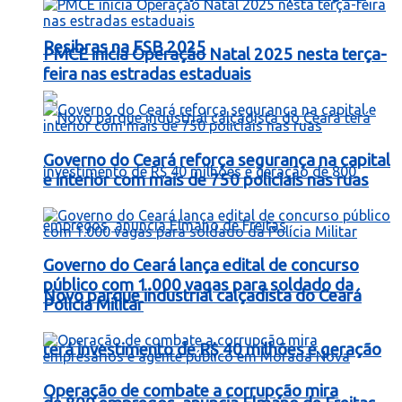
Resibras na FSB 2025
PMCE inicia Operação Natal 2025 nesta terça-
feira nas estradas estaduais
Governo do Ceará reforça segurança na capital
e interior com mais de 750 policiais nas ruas
Governo do Ceará lança edital de concurso
público com 1.000 vagas para soldado da
Novo parque industrial calçadista do Ceará
Polícia Militar
terá investimento de R$ 40 milhões e geração
Operação de combate a corrupção mira