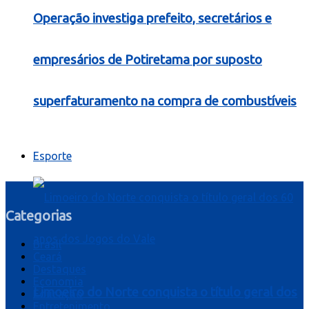
Operação investiga prefeito, secretários e
empresários de Potiretama por suposto
superfaturamento na compra de combustíveis
Esporte
Categorias
Brasil
Ceará
Destaques
Economia
Limoeiro do Norte conquista o título geral dos
Educação
Entretenimento