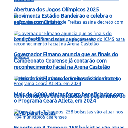
Abertura dos Jogos Olímpicos 2025
movimenta Estádio Bandeirão e celebra o
esporte comunitário
Governador Elmano anuncia que as finais do
Campeonato Cearense já contarão com
reconhecimento facial na Arena Castelão
Governador Elmano de Freitas assina decreto
Mais de 6.000 atletas foram beneficiados com
com condições diferenciadas de pagamento do
o Programa Ceará Atleta, em 2024
ICMS para lojistas
Esporte em 3 Tempos: 258 bolsistas vão atuar