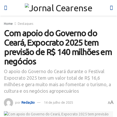
Home
Destaques
Com apoio do Governo do
Ceará, Expocrato 2025 tem
previsão de R$ 140 milhões em
negócios
O apoio do Governo do Ceará durante o Festival
Expocrato 2025 tem um valor total de R$ 16,6
milhões e gera muito mais ao fomentar o turismo, a
cultura e os negócios agropecuários
A
por
Redação
14 de julho de 2025
A