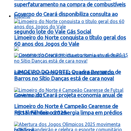
superfaturamento na compra de combustíveis
Governo do Ceará disponibiliza consulta ao
Esporte
segundo lote do Vale Gás Social
Limoeiro do Norte conquista o título geral dos
60 anos dos Jogos do Vale
LIMOEIRO DO NORTE: Quadra Bernardo de
Barros no Sítio Danças está de cara nova!
Governo do Ceará projeta economia anual de
Limoeiro do Norte é Campeão Cearense de
R$ 15 milhões com energia limpa em prédios
Futsal Feminino 2025
públicos