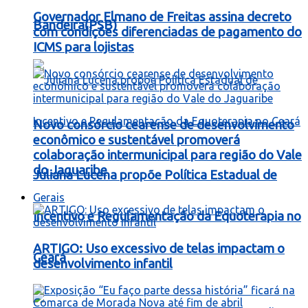
Governador Elmano de Freitas assina decreto
Bandeira(PSB)
com condições diferenciadas de pagamento do
ICMS para lojistas
Novo consórcio cearense de desenvolvimento
econômico e sustentável promoverá
colaboração intermunicipal para região do Vale
do Jaguaribe
Juliana Lucena propõe Política Estadual de
Gerais
Incentivo e Regulamentação da Equoterapia no
ARTIGO: Uso excessivo de telas impactam o
Ceará
desenvolvimento infantil