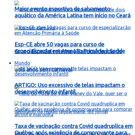
Maior evento esportivo de salvamento
aquático da América Latina tem início no Ceará
Esp-CE abre 50 vagas para curso de
especialização em Atenção Primária à Saúde
Grupo Especial retorna à Sapucaí depois de
Mundo
dois anos sem carnaval
ARTIGO: Uso excessivo de telas impactam o
desenvolvimento infantil
Taxa de vacinação contra Covid quadruplica em
Québec após exigência de comprovante para
Filho do Toca do Vale, Vianey do Vale, quer ser