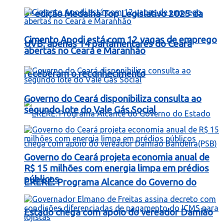
9ª edição Medalha Top Legislativo 2025 da
Cimento Apodi está com 12 vagas de emprego
UVB; apenas 14 parlamentares do Ceará
abertas no Ceará e Maranhão
receberam o reconhecimento
Governo do Ceará disponibiliza consulta ao
segundo lote do Vale Gás Social
Governo do Ceará projeta economia anual de
R$ 15 milhões com energia limpa em prédios
públicos
ERERÉ: Programa Alcance do Governo do
Estado chega com apoio do vereador Damião