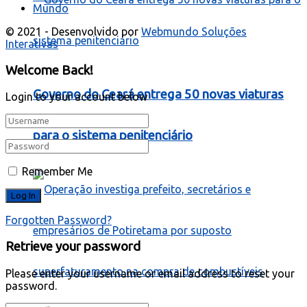
Mundo
© 2021 - Desenvolvido por
Webmundo Soluções
Interativas
Welcome Back!
Governo do Ceará entrega 50 novas viaturas
Login to your account below
para o sistema penitenciário
Remember Me
Forgotten Password?
Retrieve your password
Please enter your username or email address to reset your
password.