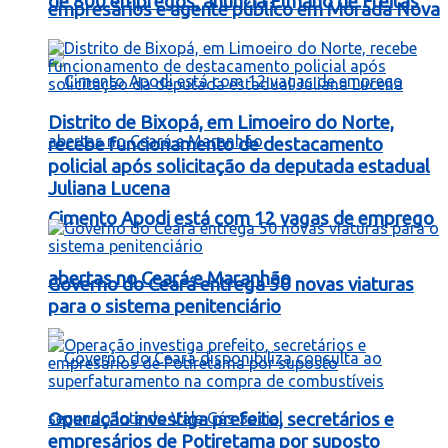
de 800 empregos, anuncia Elmano de Freitas
empresários e agente público em Morada Nova
Distrito de Bixopá, em Limoeiro do Norte,
recebe funcionamento de destacamento
policial após solicitação da deputada estadual
Juliana Lucena
Cimento Apodi está com 12 vagas de emprego
abertas no Ceará e Maranhão
Governo do Ceará entrega 50 novas viaturas
para o sistema penitenciário
Operação investiga prefeito, secretários e
empresários de Potiretama por suposto