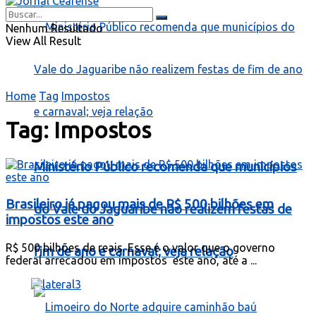
Nenhum Resultado
View All Result
Home
Tag
Impostos
Tag:
Impostos
Ministério Público recomenda que municípios
Brasileiro já pagou mais de R$ 500 bilhões em
do Vale do Jaguaribe não realizem festas de
impostos este ano
R$ 500 bilhões de reais. Esse é o valor que o governo
fim de ano e carnaval; veja relação
federal arrecadou em impostos este ano, até a ...