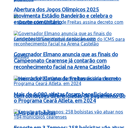
Abertura dos Jogos Olímpicos 2025
movimenta Estádio Bandeirão e celebra o
esporte comunitário
Governador Elmano anuncia que as finais do
Campeonato Cearense já contarão com
reconhecimento facial na Arena Castelão
Governador Elmano de Freitas assina decreto
Mais de 6.000 atletas foram beneficiados com
com condições diferenciadas de pagamento do
o Programa Ceará Atleta, em 2024
ICMS para lojistas
Esporte em 3 Tempos: 258 bolsistas vão atuar