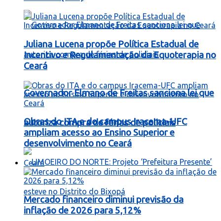
Juliana Lucena propõe Política Estadual de
Incentivo e Regulamentação da Equoterapia no
Ceará
Governador Elmano de Freitas sanciona lei que
Obras do ITA e do campus Iracema-UFC
autoriza compra de férias de policiais
ampliam acesso ao Ensino Superior e
desenvolvimento no Ceará
Ceará
Mercado financeiro diminui previsão da
inflação de 2026 para 5,12%