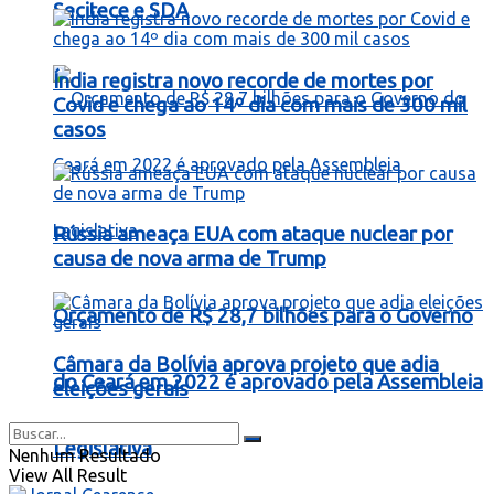
Secitece e SDA
Índia registra novo recorde de mortes por
Covid e chega ao 14º dia com mais de 300 mil
casos
Rússia ameaça EUA com ataque nuclear por
causa de nova arma de Trump
Orçamento de R$ 28,7 bilhões para o Governo
Câmara da Bolívia aprova projeto que adia
do Ceará em 2022 é aprovado pela Assembleia
eleições gerais
Legislativa
Nenhum Resultado
View All Result