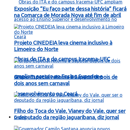
Exposição “Eu faço parte dessa história” ficará
na Comarca de Morada Nova até fim de abril
Projeto CINEDEIA leva cinema inclusivo à
Limoeiro do Norte
Obras do ITA e do campus Iracema-UFC
ampliam acesso ao Ensino Superior e
Grupo Especial retorna à Sapucaí depois de
dois anos sem carnaval
desenvolvimento no Ceará
Filho do Toca do Vale, Vianey do Vale, quer ser
Ceará
o deputado da região jaguaribana, diz jornal