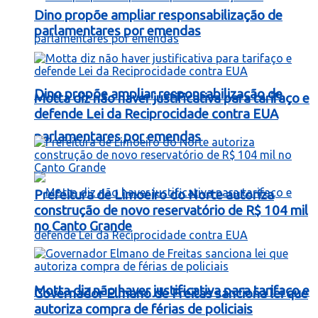
Dino propõe ampliar responsabilização de
parlamentares por emendas
Dino propõe ampliar responsabilização de
Motta diz não haver justificativa para tarifaço e
defende Lei da Reciprocidade contra EUA
parlamentares por emendas
Prefeitura de Limoeiro do Norte autoriza
construção de novo reservatório de R$ 104 mil
no Canto Grande
Motta diz não haver justificativa para tarifaço e
Governador Elmano de Freitas sanciona lei que
autoriza compra de férias de policiais