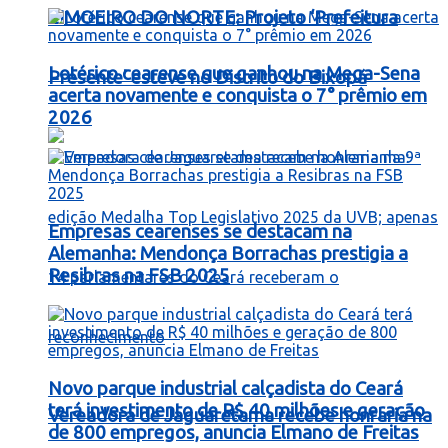
LIMOEIRO DO NORTE: Projeto ‘Prefeitura
Lotérico cearense que ganhou na Mega-Sena
Presente’ esteve no Distrito do Bixopá
acerta novamente e conquista o 7° prêmio em
2026
Empresas cearenses se destacam na
Alemanha: Mendonça Borrachas prestigia a
Resibras na FSB 2025
Novo parque industrial calçadista do Ceará
terá investimento de R$ 40 milhões e geração
Vereadora de Jaguaretama recebe honraria na
de 800 empregos, anuncia Elmano de Freitas