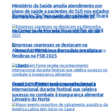
Ministério da Saúde amplia atendimento por
plano de saúde a pacientes do SUS nos estados
Exposição “Eu faço parte dessa história” ficará
do Pará, Ceará, Pernambuco, além do DF
na Comarca de Morada Nova até fim de abril
Empresas cearenses se destacam na
Alemanha: Mendonça Borrachas prestigia a
Resibras na FSB 2025
Ceará Sem Fome recebe reconhecimento
Projeto CINEDEIA leva cinema inclusivo à
internacional durante festival que celebra
sucesso no combate à insegurança alimentar
Limoeiro do Norte