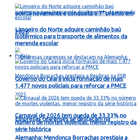
acerta novamente e conquista o 7° prêmio em
Limoeiro do Norte adquire caminhão baú
2026
isotérmico para transporte de alimentos da
merenda escolar
Polícia
Governo do Ceará inicia formação de mais
1.477 novos policiais para reforçar a PMCE
Carnaval de 2026 tem queda de 33,33% no
Empresas cearenses se destacam na
número de mortes violentas, menor registro da
série histórica
Alemanha: Mendonça Borrachas prestigia a