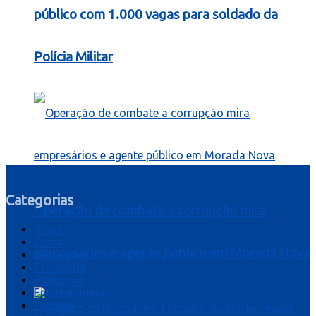
público com 1.000 vagas para soldado da
Polícia Militar
Categorias
Operação de combate a corrupção mira
Brasil
Ceará
empresários e agente público em Morada Nova
Destaques
Economia
Educação
Entretenimento
Esporte