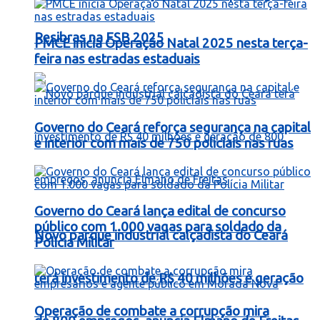
Resibras na FSB 2025
PMCE inicia Operação Natal 2025 nesta terça-
feira nas estradas estaduais
Governo do Ceará reforça segurança na capital
e interior com mais de 750 policiais nas ruas
Governo do Ceará lança edital de concurso
público com 1.000 vagas para soldado da
Novo parque industrial calçadista do Ceará
Polícia Militar
terá investimento de R$ 40 milhões e geração
Operação de combate a corrupção mira