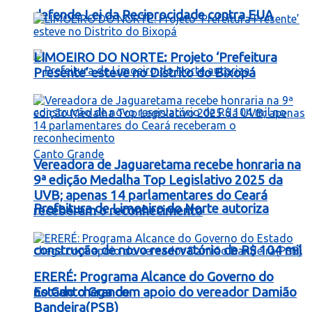
defende Lei da Reciprocidade contra EUA
LIMOEIRO DO NORTE: Projeto ‘Prefeitura
Presente’ esteve no Distrito do Bixopá
Vereadora de Jaguaretama recebe honraria na
9ª edição Medalha Top Legislativo 2025 da
UVB; apenas 14 parlamentares do Ceará
Prefeitura de Limoeiro do Norte autoriza
receberam o reconhecimento
construção de novo reservatório de R$ 104 mil
ERERÉ: Programa Alcance do Governo do
no Canto Grande
Estado chega com apoio do vereador Damião
Bandeira(PSB)