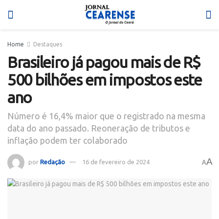
Home
Destaques
Brasileiro já pagou mais de R$
500 bilhões em impostos este
ano
Número é 16,4% maior que o registrado na mesma
data do ano passado. Reoneração de tributos e
inflação podem ter colaborado
A
por
Redação
16 de fevereiro de 2024
A