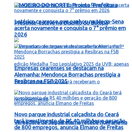
LIMOEIRO DO NORTE: Projeto ‘Prefeitura
Lotérico cearense que ganhou na Mega-Sena
Presente’ esteve no Distrito do Bixopá
acerta novamente e conquista o 7° prêmio em
2026
Empresas cearenses se destacam na
Alemanha: Mendonça Borrachas prestigia a
Resibras na FSB 2025
Novo parque industrial calçadista do Ceará
terá investimento de R$ 40 milhões e geração
Vereadora de Jaguaretama recebe honraria na
de 800 empregos, anuncia Elmano de Freitas