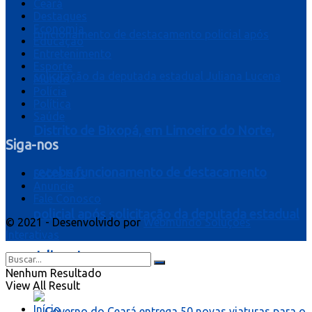
Ceará
Destaques
Economia
Educação
Entretenimento
Esporte
Mundo
Polícia
Política
Saúde
Distrito de Bixopá, em Limoeiro do Norte,
Siga-nos
recebe funcionamento de destacamento
Sobre Nós
Anuncie
Fale Conosco
policial após solicitação da deputada estadual
© 2021 - Desenvolvido por
Webmundo Soluções
Interativas
Juliana Lucena
Nenhum Resultado
View All Result
Início