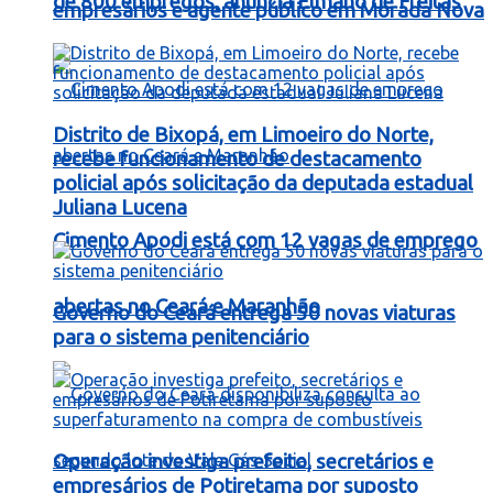
de 800 empregos, anuncia Elmano de Freitas
empresários e agente público em Morada Nova
Distrito de Bixopá, em Limoeiro do Norte,
recebe funcionamento de destacamento
policial após solicitação da deputada estadual
Juliana Lucena
Cimento Apodi está com 12 vagas de emprego
abertas no Ceará e Maranhão
Governo do Ceará entrega 50 novas viaturas
para o sistema penitenciário
Operação investiga prefeito, secretários e
empresários de Potiretama por suposto