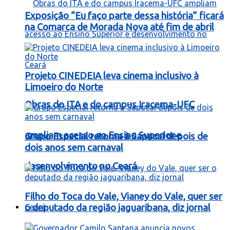
Exposição “Eu faço parte dessa história” ficará
na Comarca de Morada Nova até fim de abril
Projeto CINEDEIA leva cinema inclusivo à
Limoeiro do Norte
Obras do ITA e do campus Iracema-UFC
ampliam acesso ao Ensino Superior e
Grupo Especial retorna à Sapucaí depois de
dois anos sem carnaval
desenvolvimento no Ceará
Filho do Toca do Vale, Vianey do Vale, quer ser
Ceará
o deputado da região jaguaribana, diz jornal