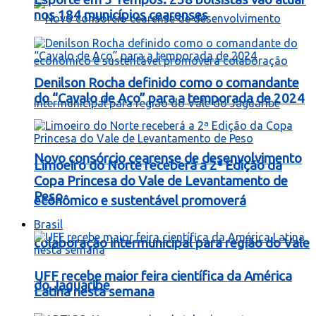
nos 184 municípios cearenses
Denilson Rocha definido como o comandante
do “Cavalo de Aço” para a temporada de 2024
Novo consórcio cearense de desenvolvimento
Limoeiro do Norte receberá a 2ª Edição da
Copa Princesa do Vale de Levantamento de
Peso
econômico e sustentável promoverá
Brasil
colaboração intermunicipal para região do Vale
UFF recebe maior feira científica da América
do Jaguaribe
Latina nesta semana