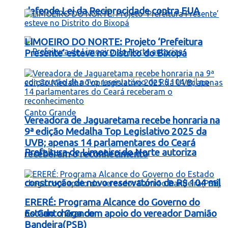
defende Lei da Reciprocidade contra EUA
LIMOEIRO DO NORTE: Projeto ‘Prefeitura
Presente’ esteve no Distrito do Bixopá
Vereadora de Jaguaretama recebe honraria na
9ª edição Medalha Top Legislativo 2025 da
UVB; apenas 14 parlamentares do Ceará
Prefeitura de Limoeiro do Norte autoriza
receberam o reconhecimento
construção de novo reservatório de R$ 104 mil
ERERÉ: Programa Alcance do Governo do
no Canto Grande
Estado chega com apoio do vereador Damião
Bandeira(PSB)