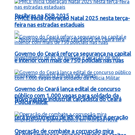
Resibras na FSB 2025
PMCE inicia Operação Natal 2025 nesta terça-
feira nas estradas estaduais
Governo do Ceará reforça segurança na capital
e interior com mais de 750 policiais nas ruas
Governo do Ceará lança edital de concurso
público com 1.000 vagas para soldado da
Novo parque industrial calçadista do Ceará
Polícia Militar
terá investimento de R$ 40 milhões e geração
Operação de combate a corrupção mira