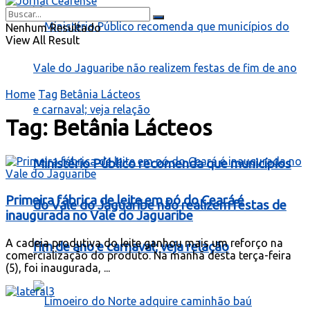
Nenhum Resultado
View All Result
Home
Tag
Betânia Lácteos
Tag:
Betânia Lácteos
Ministério Público recomenda que municípios
Primeira fábrica de leite em pó do Ceará é
do Vale do Jaguaribe não realizem festas de
inaugurada no Vale do Jaguaribe
A cadeia produtiva do leite ganhou mais um reforço na
fim de ano e carnaval; veja relação
comercialização do produto. Na manhã desta terça-feira
(5), foi inaugurada, ...