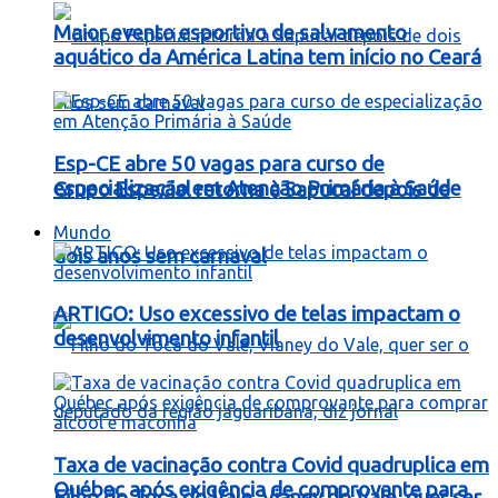
Maior evento esportivo de salvamento
aquático da América Latina tem início no Ceará
Esp-CE abre 50 vagas para curso de
especialização em Atenção Primária à Saúde
Grupo Especial retorna à Sapucaí depois de
Mundo
dois anos sem carnaval
ARTIGO: Uso excessivo de telas impactam o
desenvolvimento infantil
Taxa de vacinação contra Covid quadruplica em
Québec após exigência de comprovante para
Filho do Toca do Vale, Vianey do Vale, quer ser