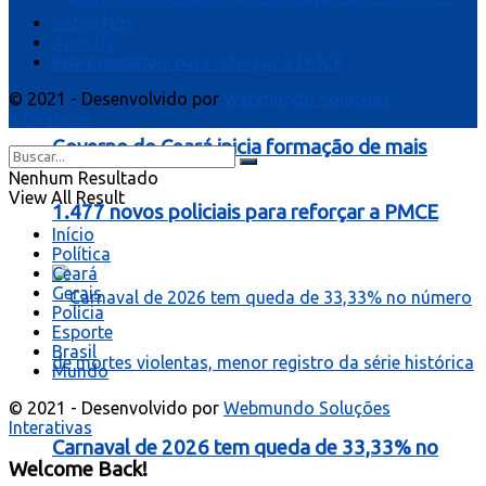
Sobre Nós
Anuncie
Fale Conosco
© 2021 - Desenvolvido por
Webmundo Soluções
Interativas
Governo do Ceará inicia formação de mais
Nenhum Resultado
View All Result
1.477 novos policiais para reforçar a PMCE
Início
Política
Ceará
Gerais
Polícia
Esporte
Brasil
Mundo
© 2021 - Desenvolvido por
Webmundo Soluções
Interativas
Carnaval de 2026 tem queda de 33,33% no
Welcome Back!