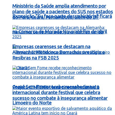
Ministério da Saúde amplia atendimento por
plano de saúde a pacientes do SUS nos estados
Exposição “Eu faço parte dessa história” ficará
do Pará, Ceará, Pernambuco, além do DF
na Comarca de Morada Nova até fim de abril
Empresas cearenses se destacam na
Alemanha: Mendonça Borrachas prestigia a
Resibras na FSB 2025
Ceará Sem Fome recebe reconhecimento
Projeto CINEDEIA leva cinema inclusivo à
internacional durante festival que celebra
sucesso no combate à insegurança alimentar
Limoeiro do Norte