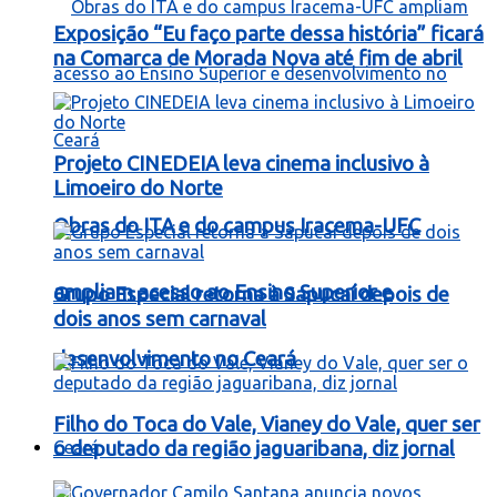
Exposição “Eu faço parte dessa história” ficará
na Comarca de Morada Nova até fim de abril
Projeto CINEDEIA leva cinema inclusivo à
Limoeiro do Norte
Obras do ITA e do campus Iracema-UFC
ampliam acesso ao Ensino Superior e
Grupo Especial retorna à Sapucaí depois de
dois anos sem carnaval
desenvolvimento no Ceará
Filho do Toca do Vale, Vianey do Vale, quer ser
Ceará
o deputado da região jaguaribana, diz jornal