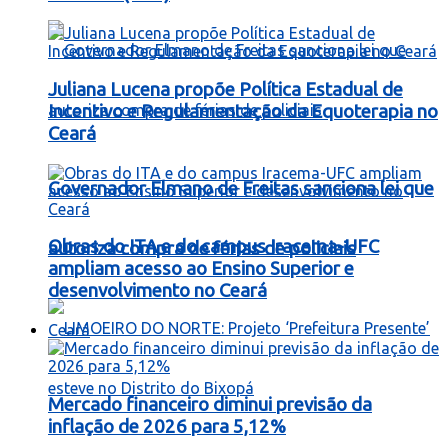
Juliana Lucena propõe Política Estadual de
Incentivo e Regulamentação da Equoterapia no
Ceará
Governador Elmano de Freitas sanciona lei que
Obras do ITA e do campus Iracema-UFC
autoriza compra de férias de policiais
ampliam acesso ao Ensino Superior e
desenvolvimento no Ceará
Ceará
Mercado financeiro diminui previsão da
inflação de 2026 para 5,12%