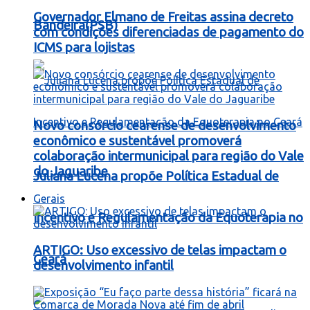
Governador Elmano de Freitas assina decreto
Bandeira(PSB)
com condições diferenciadas de pagamento do
ICMS para lojistas
Novo consórcio cearense de desenvolvimento
econômico e sustentável promoverá
colaboração intermunicipal para região do Vale
do Jaguaribe
Juliana Lucena propõe Política Estadual de
Gerais
Incentivo e Regulamentação da Equoterapia no
ARTIGO: Uso excessivo de telas impactam o
Ceará
desenvolvimento infantil