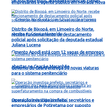
de 800 empregos, anuncia Elmano de Freitas
empresários e agente público em Morada Nova
Distrito de Bixopá, em Limoeiro do Norte,
recebe funcionamento de destacamento
policial após solicitação da deputada estadual
Juliana Lucena
Cimento Apodi está com 12 vagas de emprego
abertas no Ceará e Maranhão
Governo do Ceará entrega 50 novas viaturas
para o sistema penitenciário
Operação investiga prefeito, secretários e
empresários de Potiretama por suposto