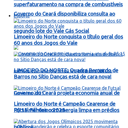
superfaturamento na compra de combustíveis
Governo do Ceará disponibiliza consulta ao
Esporte
segundo lote do Vale Gás Social
Limoeiro do Norte conquista o título geral dos
60 anos dos Jogos do Vale
LIMOEIRO DO NORTE: Quadra Bernardo de
Barros no Sítio Danças está de cara nova!
Governo do Ceará projeta economia anual de
Limoeiro do Norte é Campeão Cearense de
R$ 15 milhões com energia limpa em prédios
Futsal Feminino 2025
públicos