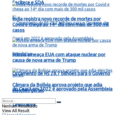
Secitece e SDA
Índia registra novo recorde de mortes por
Covid e chega ao 14º dia com mais de 300 mil
casos
Rússia ameaça EUA com ataque nuclear por
causa de nova arma de Trump
Orçamento de R$ 28,7 bilhões para o Governo
Câmara da Bolívia aprova projeto que adia
do Ceará em 2022 é aprovado pela Assembleia
eleições gerais
Legislativa
Nenhum Resultado
View All Result