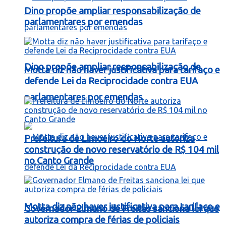
Dino propõe ampliar responsabilização de
parlamentares por emendas
Dino propõe ampliar responsabilização de
Motta diz não haver justificativa para tarifaço e
defende Lei da Reciprocidade contra EUA
parlamentares por emendas
Prefeitura de Limoeiro do Norte autoriza
construção de novo reservatório de R$ 104 mil
no Canto Grande
Motta diz não haver justificativa para tarifaço e
Governador Elmano de Freitas sanciona lei que
autoriza compra de férias de policiais