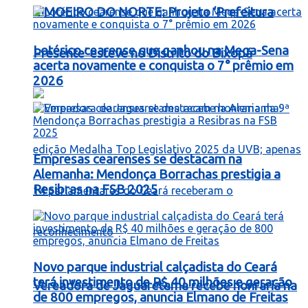
LIMOEIRO DO NORTE: Projeto ‘Prefeitura
Lotérico cearense que ganhou na Mega-Sena
Presente’ esteve no Distrito do Bixopá
acerta novamente e conquista o 7° prêmio em
2026
Empresas cearenses se destacam na
Alemanha: Mendonça Borrachas prestigia a
Resibras na FSB 2025
Novo parque industrial calçadista do Ceará
terá investimento de R$ 40 milhões e geração
Vereadora de Jaguaretama recebe honraria na
de 800 empregos, anuncia Elmano de Freitas