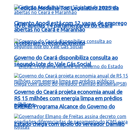
9ª edição Medalha Top Legislativo 2025 da
Cimento Apodi está com 12 vagas de emprego
UVB; apenas 14 parlamentares do Ceará
abertas no Ceará e Maranhão
receberam o reconhecimento
Governo do Ceará disponibiliza consulta ao
segundo lote do Vale Gás Social
Governo do Ceará projeta economia anual de
R$ 15 milhões com energia limpa em prédios
públicos
ERERÉ: Programa Alcance do Governo do
Estado chega com apoio do vereador Damião