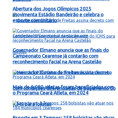
Abertura dos Jogos Olímpicos 2025
movimenta Estádio Bandeirão e celebra o
esporte comunitário
Governador Elmano anuncia que as finais do
Campeonato Cearense já contarão com
reconhecimento facial na Arena Castelão
Governador Elmano de Freitas assina decreto
Mais de 6.000 atletas foram beneficiados com
com condições diferenciadas de pagamento do
o Programa Ceará Atleta, em 2024
ICMS para lojistas
Esporte em 3 Tempos: 258 bolsistas vão atuar