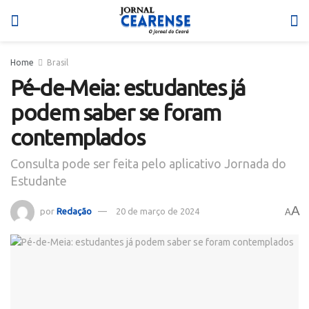
Home
Brasil
Pé-de-Meia: estudantes já
podem saber se foram
contemplados
Consulta pode ser feita pelo aplicativo Jornada do
Estudante
A
por
Redação
20 de março de 2024
A