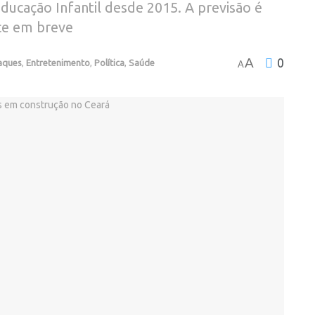
ucação Infantil desde 2015. A previsão é
ce em breve
A
0
aques
,
Entretenimento
,
Política
,
Saúde
A