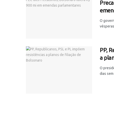
Preca
emend
O govern
vésperas 
PP, R
a pla
O presid
dias sem 