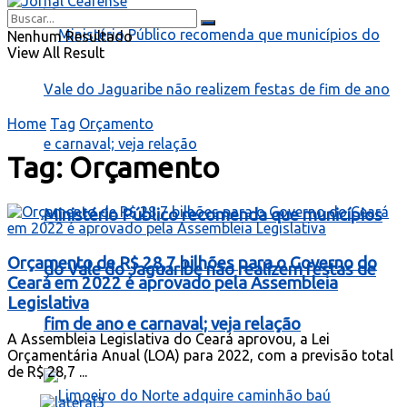
Nenhum Resultado
View All Result
Home
Tag
Orçamento
Tag:
Orçamento
Ministério Público recomenda que municípios
Orçamento de R$ 28,7 bilhões para o Governo do
do Vale do Jaguaribe não realizem festas de
Ceará em 2022 é aprovado pela Assembleia
Legislativa
fim de ano e carnaval; veja relação
A Assembleia Legislativa do Ceará aprovou, a Lei
Orçamentária Anual (LOA) para 2022, com a previsão total
de R$ 28,7 ...