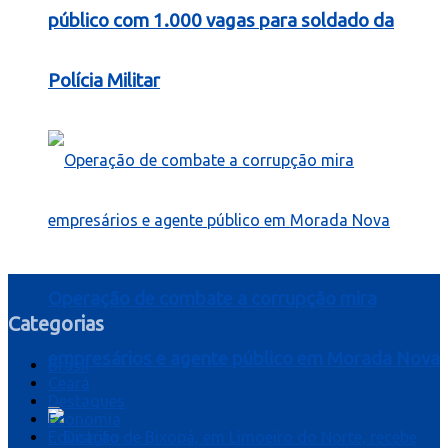
público com 1.000 vagas para soldado da
Polícia Militar
Operação de combate a corrupção mira
Categorias
empresários e agente público em Morada Nova
Brasil
Ceará
Destaques
Economia
Educação