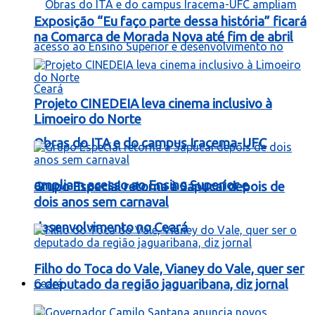
Exposição “Eu faço parte dessa história” ficará
na Comarca de Morada Nova até fim de abril
Projeto CINEDEIA leva cinema inclusivo à
Limoeiro do Norte
Obras do ITA e do campus Iracema-UFC
ampliam acesso ao Ensino Superior e
Grupo Especial retorna à Sapucaí depois de
dois anos sem carnaval
desenvolvimento no Ceará
Filho do Toca do Vale, Vianey do Vale, quer ser
Ceará
o deputado da região jaguaribana, diz jornal