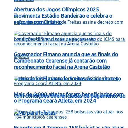
Abertura dos Jogos Olímpicos 2025
movimenta Estádio Bandeirão e celebra o
esporte comunitário
Governador Elmano anuncia que as finais do
Campeonato Cearense já contarão com
reconhecimento facial na Arena Castelão
Governador Elmano de Freitas assina decreto
Mais de 6.000 atletas foram beneficiados com
com condições diferenciadas de pagamento do
o Programa Ceará Atleta, em 2024
ICMS para lojistas
Esporte em 3 Tempos: 258 bolsistas vão atuar