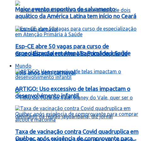
Maior evento esportivo de salvamento
aquático da América Latina tem início no Ceará
Esp-CE abre 50 vagas para curso de
especialização em Atenção Primária à Saúde
Grupo Especial retorna à Sapucaí depois de
Mundo
dois anos sem carnaval
ARTIGO: Uso excessivo de telas impactam o
desenvolvimento infantil
Taxa de vacinação contra Covid quadruplica em
Québec após exigência de comprovante para
Filho do Toca do Vale, Vianey do Vale, quer ser