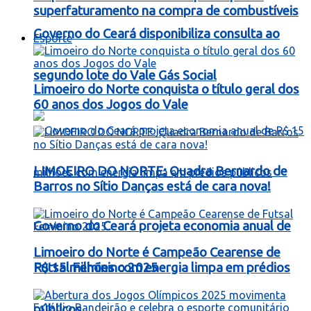
superfaturamento na compra de combustíveis
Governo do Ceará disponibiliza consulta ao
Esporte
segundo lote do Vale Gás Social
Limoeiro do Norte conquista o título geral dos
60 anos dos Jogos do Vale
LIMOEIRO DO NORTE: Quadra Bernardo de
Barros no Sítio Danças está de cara nova!
Governo do Ceará projeta economia anual de
Limoeiro do Norte é Campeão Cearense de
R$ 15 milhões com energia limpa em prédios
Futsal Feminino 2025
públicos