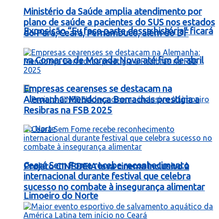
Ministério da Saúde amplia atendimento por
plano de saúde a pacientes do SUS nos estados
Exposição “Eu faço parte dessa história” ficará
do Pará, Ceará, Pernambuco, além do DF
na Comarca de Morada Nova até fim de abril
Empresas cearenses se destacam na
Alemanha: Mendonça Borrachas prestigia a
Resibras na FSB 2025
Ceará Sem Fome recebe reconhecimento
Projeto CINEDEIA leva cinema inclusivo à
internacional durante festival que celebra
sucesso no combate à insegurança alimentar
Limoeiro do Norte