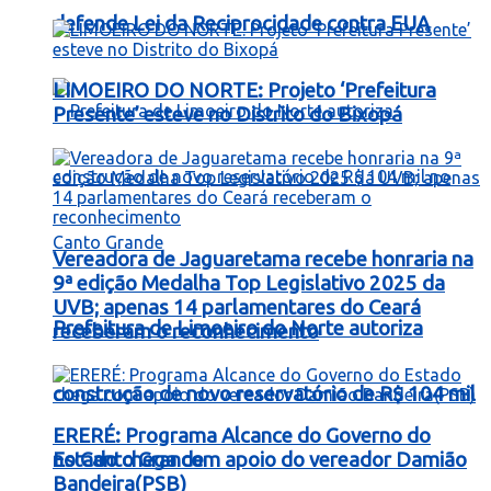
defende Lei da Reciprocidade contra EUA
LIMOEIRO DO NORTE: Projeto ‘Prefeitura
Presente’ esteve no Distrito do Bixopá
Vereadora de Jaguaretama recebe honraria na
9ª edição Medalha Top Legislativo 2025 da
UVB; apenas 14 parlamentares do Ceará
Prefeitura de Limoeiro do Norte autoriza
receberam o reconhecimento
construção de novo reservatório de R$ 104 mil
ERERÉ: Programa Alcance do Governo do
no Canto Grande
Estado chega com apoio do vereador Damião
Bandeira(PSB)