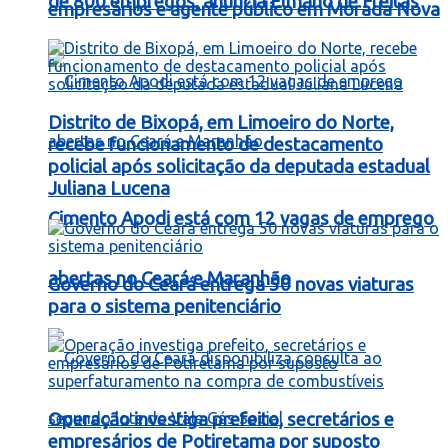
de 800 empregos, anuncia Elmano de Freitas
empresários e agente público em Morada Nova
Distrito de Bixopá, em Limoeiro do Norte,
recebe funcionamento de destacamento
policial após solicitação da deputada estadual
Juliana Lucena
Cimento Apodi está com 12 vagas de emprego
abertas no Ceará e Maranhão
Governo do Ceará entrega 50 novas viaturas
para o sistema penitenciário
Operação investiga prefeito, secretários e
empresários de Potiretama por suposto