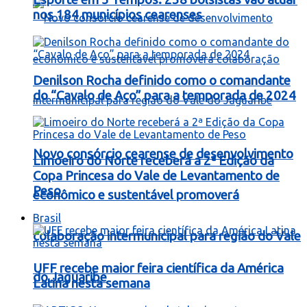
nos 184 municípios cearenses
Denilson Rocha definido como o comandante
do “Cavalo de Aço” para a temporada de 2024
Novo consórcio cearense de desenvolvimento
Limoeiro do Norte receberá a 2ª Edição da
Copa Princesa do Vale de Levantamento de
Peso
econômico e sustentável promoverá
Brasil
colaboração intermunicipal para região do Vale
UFF recebe maior feira científica da América
do Jaguaribe
Latina nesta semana