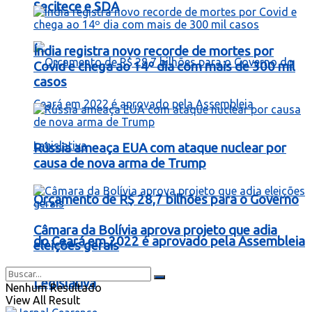
Secitece e SDA
Índia registra novo recorde de mortes por
Covid e chega ao 14º dia com mais de 300 mil
casos
Rússia ameaça EUA com ataque nuclear por
causa de nova arma de Trump
Orçamento de R$ 28,7 bilhões para o Governo
Câmara da Bolívia aprova projeto que adia
do Ceará em 2022 é aprovado pela Assembleia
eleições gerais
Legislativa
Nenhum Resultado
View All Result