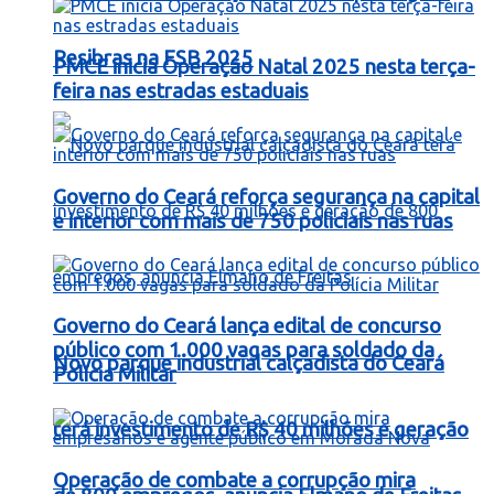
Resibras na FSB 2025
PMCE inicia Operação Natal 2025 nesta terça-
feira nas estradas estaduais
Governo do Ceará reforça segurança na capital
e interior com mais de 750 policiais nas ruas
Governo do Ceará lança edital de concurso
público com 1.000 vagas para soldado da
Novo parque industrial calçadista do Ceará
Polícia Militar
terá investimento de R$ 40 milhões e geração
Operação de combate a corrupção mira