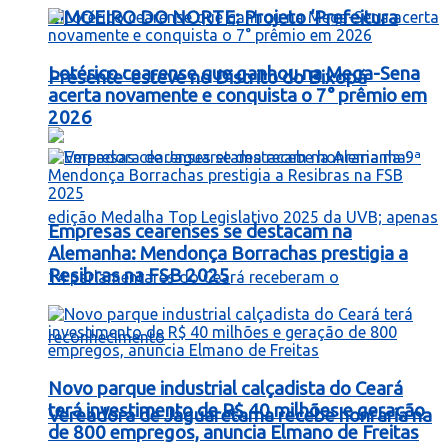
LIMOEIRO DO NORTE: Projeto ‘Prefeitura
Lotérico cearense que ganhou na Mega-Sena
Presente’ esteve no Distrito do Bixopá
acerta novamente e conquista o 7° prêmio em
2026
Empresas cearenses se destacam na
Alemanha: Mendonça Borrachas prestigia a
Resibras na FSB 2025
Novo parque industrial calçadista do Ceará
terá investimento de R$ 40 milhões e geração
Vereadora de Jaguaretama recebe honraria na
de 800 empregos, anuncia Elmano de Freitas