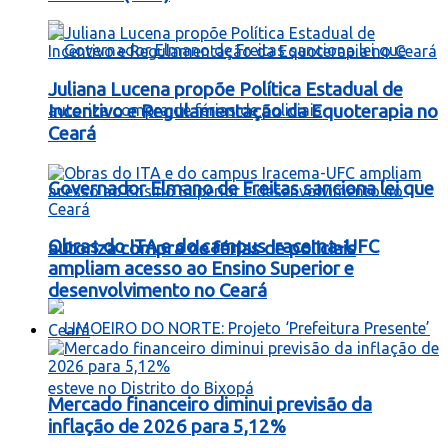
Juliana Lucena propõe Política Estadual de
Incentivo e Regulamentação da Equoterapia no
Ceará
Governador Elmano de Freitas sanciona lei que
Obras do ITA e do campus Iracema-UFC
autoriza compra de férias de policiais
ampliam acesso ao Ensino Superior e
desenvolvimento no Ceará
Ceará
Mercado financeiro diminui previsão da
inflação de 2026 para 5,12%