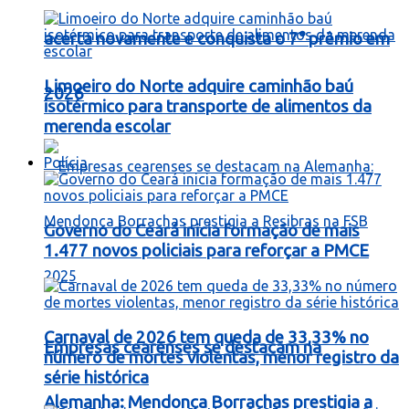
acerta novamente e conquista o 7° prêmio em
Limoeiro do Norte adquire caminhão baú
2026
isotérmico para transporte de alimentos da
merenda escolar
Polícia
Governo do Ceará inicia formação de mais
1.477 novos policiais para reforçar a PMCE
Carnaval de 2026 tem queda de 33,33% no
Empresas cearenses se destacam na
número de mortes violentas, menor registro da
série histórica
Alemanha: Mendonça Borrachas prestigia a