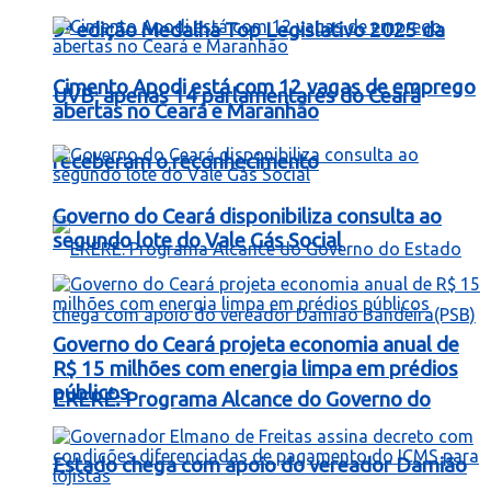
9ª edição Medalha Top Legislativo 2025 da
Cimento Apodi está com 12 vagas de emprego
UVB; apenas 14 parlamentares do Ceará
abertas no Ceará e Maranhão
receberam o reconhecimento
Governo do Ceará disponibiliza consulta ao
segundo lote do Vale Gás Social
Governo do Ceará projeta economia anual de
R$ 15 milhões com energia limpa em prédios
públicos
ERERÉ: Programa Alcance do Governo do
Estado chega com apoio do vereador Damião