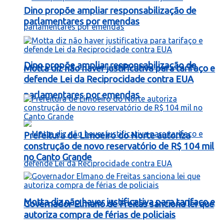
Dino propõe ampliar responsabilização de
parlamentares por emendas
Dino propõe ampliar responsabilização de
Motta diz não haver justificativa para tarifaço e
defende Lei da Reciprocidade contra EUA
parlamentares por emendas
Prefeitura de Limoeiro do Norte autoriza
construção de novo reservatório de R$ 104 mil
no Canto Grande
Motta diz não haver justificativa para tarifaço e
Governador Elmano de Freitas sanciona lei que
autoriza compra de férias de policiais