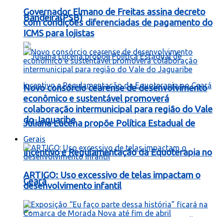
Governador Elmano de Freitas assina decreto
Bandeira(PSB)
com condições diferenciadas de pagamento do
ICMS para lojistas
Novo consórcio cearense de desenvolvimento
econômico e sustentável promoverá
colaboração intermunicipal para região do Vale
do Jaguaribe
Juliana Lucena propõe Política Estadual de
Gerais
Incentivo e Regulamentação da Equoterapia no
ARTIGO: Uso excessivo de telas impactam o
Ceará
desenvolvimento infantil