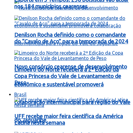
nos 184 municípios cearenses
Denilson Rocha definido como o comandante
do “Cavalo de Aço” para a temporada de 2024
Novo consórcio cearense de desenvolvimento
Limoeiro do Norte receberá a 2ª Edição da
Copa Princesa do Vale de Levantamento de
Peso
econômico e sustentável promoverá
Brasil
colaboração intermunicipal para região do Vale
UFF recebe maior feira científica da América
do Jaguaribe
Latina nesta semana