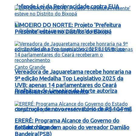
defende Lei da Reciprocidade contra EUA
LIMOEIRO DO NORTE: Projeto ‘Prefeitura
Presente’ esteve no Distrito do Bixopá
Vereadora de Jaguaretama recebe honraria na
9ª edição Medalha Top Legislativo 2025 da
UVB; apenas 14 parlamentares do Ceará
Prefeitura de Limoeiro do Norte autoriza
receberam o reconhecimento
construção de novo reservatório de R$ 104 mil
ERERÉ: Programa Alcance do Governo do
no Canto Grande
Estado chega com apoio do vereador Damião
Bandeira(PSB)