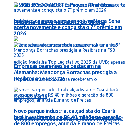
LIMOEIRO DO NORTE: Projeto ‘Prefeitura
Lotérico cearense que ganhou na Mega-Sena
Presente’ esteve no Distrito do Bixopá
acerta novamente e conquista o 7° prêmio em
2026
Empresas cearenses se destacam na
Alemanha: Mendonça Borrachas prestigia a
Resibras na FSB 2025
Novo parque industrial calçadista do Ceará
terá investimento de R$ 40 milhões e geração
Vereadora de Jaguaretama recebe honraria na
de 800 empregos, anuncia Elmano de Freitas