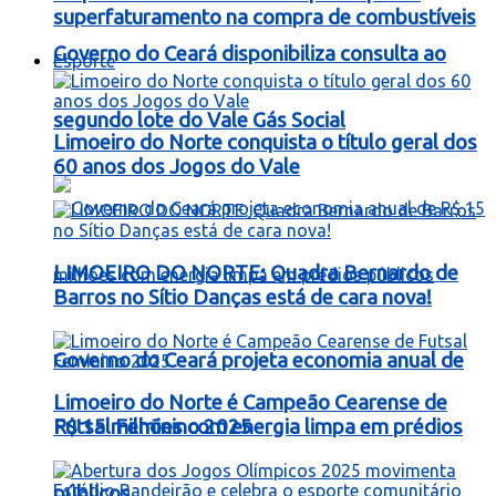
superfaturamento na compra de combustíveis
Governo do Ceará disponibiliza consulta ao
Esporte
segundo lote do Vale Gás Social
Limoeiro do Norte conquista o título geral dos
60 anos dos Jogos do Vale
LIMOEIRO DO NORTE: Quadra Bernardo de
Barros no Sítio Danças está de cara nova!
Governo do Ceará projeta economia anual de
Limoeiro do Norte é Campeão Cearense de
R$ 15 milhões com energia limpa em prédios
Futsal Feminino 2025
públicos