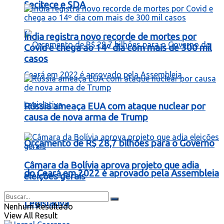
Secitece e SDA
Índia registra novo recorde de mortes por
Covid e chega ao 14º dia com mais de 300 mil
casos
Rússia ameaça EUA com ataque nuclear por
causa de nova arma de Trump
Orçamento de R$ 28,7 bilhões para o Governo
Câmara da Bolívia aprova projeto que adia
do Ceará em 2022 é aprovado pela Assembleia
eleições gerais
Legislativa
Nenhum Resultado
View All Result