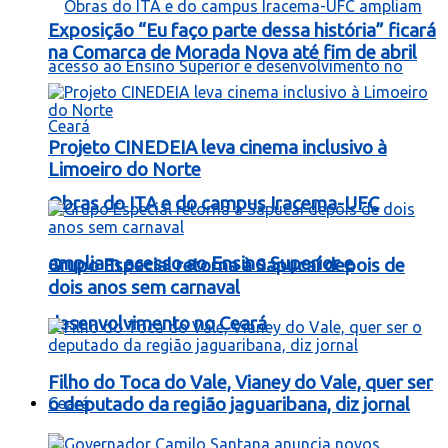
Exposição “Eu faço parte dessa história” ficará
na Comarca de Morada Nova até fim de abril
Projeto CINEDEIA leva cinema inclusivo à
Limoeiro do Norte
Obras do ITA e do campus Iracema-UFC
ampliam acesso ao Ensino Superior e
Grupo Especial retorna à Sapucaí depois de
dois anos sem carnaval
desenvolvimento no Ceará
Filho do Toca do Vale, Vianey do Vale, quer ser
Ceará
o deputado da região jaguaribana, diz jornal