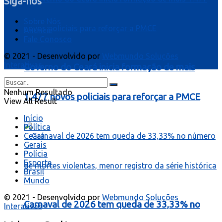
Siga-nos
Sobre Nós
Anuncie
Fale Conosco
© 2021 - Desenvolvido por
Webmundo Soluções
Interativas
Governo do Ceará inicia formação de mais
Nenhum Resultado
1.477 novos policiais para reforçar a PMCE
View All Result
Início
Política
Ceará
Gerais
Polícia
Esporte
Brasil
Mundo
© 2021 - Desenvolvido por
Webmundo Soluções
Carnaval de 2026 tem queda de 33,33% no
Interativas