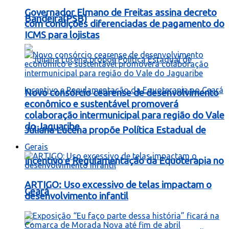
Governador Elmano de Freitas assina decreto
Bandeira(PSB)
com condições diferenciadas de pagamento do
ICMS para lojistas
Novo consórcio cearense de desenvolvimento
econômico e sustentável promoverá
colaboração intermunicipal para região do Vale
do Jaguaribe
Juliana Lucena propõe Política Estadual de
Gerais
Incentivo e Regulamentação da Equoterapia no
ARTIGO: Uso excessivo de telas impactam o
Ceará
desenvolvimento infantil