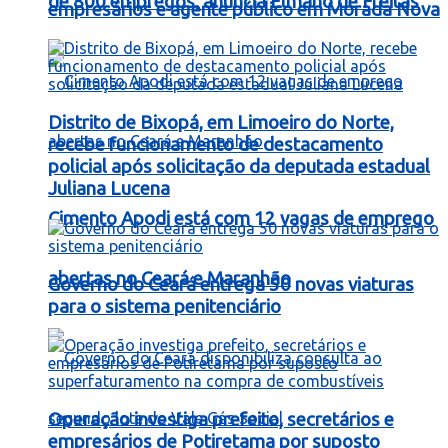
de 800 empregos, anuncia Elmano de Freitas
empresários e agente público em Morada Nova
Distrito de Bixopá, em Limoeiro do Norte,
recebe funcionamento de destacamento
policial após solicitação da deputada estadual
Juliana Lucena
Cimento Apodi está com 12 vagas de emprego
abertas no Ceará e Maranhão
Governo do Ceará entrega 50 novas viaturas
para o sistema penitenciário
Operação investiga prefeito, secretários e
empresários de Potiretama por suposto