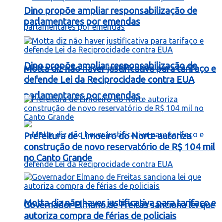
Dino propõe ampliar responsabilização de
parlamentares por emendas
Dino propõe ampliar responsabilização de
Motta diz não haver justificativa para tarifaço e
defende Lei da Reciprocidade contra EUA
parlamentares por emendas
Prefeitura de Limoeiro do Norte autoriza
construção de novo reservatório de R$ 104 mil
no Canto Grande
Motta diz não haver justificativa para tarifaço e
Governador Elmano de Freitas sanciona lei que
autoriza compra de férias de policiais