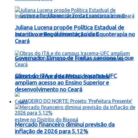
Juliana Lucena propõe Política Estadual de
Incentivo e Regulamentação da Equoterapia no
Ceará
Governador Elmano de Freitas sanciona lei que
Obras do ITA e do campus Iracema-UFC
autoriza compra de férias de policiais
ampliam acesso ao Ensino Superior e
desenvolvimento no Ceará
Ceará
Mercado financeiro diminui previsão da
inflação de 2026 para 5,12%