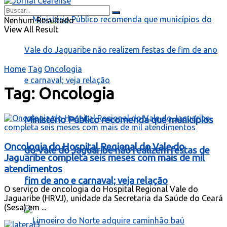
Nenhum Resultado
View All Result
Home
Tag
Oncologia
Tag:
Oncologia
Ministério Público recomenda que municípios
Oncologia do Hospital Regional do Vale do
do Vale do Jaguaribe não realizem festas de
Jaguaribe completa seis meses com mais de mil
atendimentos
fim de ano e carnaval; veja relação
O serviço de oncologia do Hospital Regional Vale do
Jaguaribe (HRVJ), unidade da Secretaria da Saúde do Ceará
(Sesa) em ...