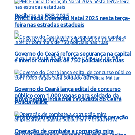
Resibras na FSB 2025
PMCE inicia Operação Natal 2025 nesta terça-
feira nas estradas estaduais
Governo do Ceará reforça segurança na capital
e interior com mais de 750 policiais nas ruas
Governo do Ceará lança edital de concurso
público com 1.000 vagas para soldado da
Novo parque industrial calçadista do Ceará
Polícia Militar
terá investimento de R$ 40 milhões e geração
Operação de combate a corrupção mira