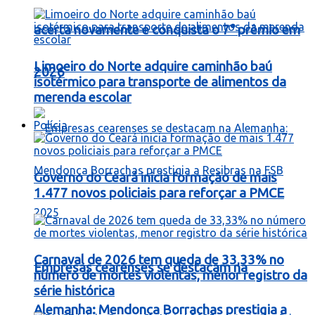
acerta novamente e conquista o 7° prêmio em
Limoeiro do Norte adquire caminhão baú
2026
isotérmico para transporte de alimentos da
merenda escolar
Polícia
Governo do Ceará inicia formação de mais
1.477 novos policiais para reforçar a PMCE
Carnaval de 2026 tem queda de 33,33% no
Empresas cearenses se destacam na
número de mortes violentas, menor registro da
série histórica
Alemanha: Mendonça Borrachas prestigia a