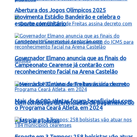
Abertura dos Jogos Olímpicos 2025
movimenta Estádio Bandeirão e celebra o
esporte comunitário
Governador Elmano anuncia que as finais do
Campeonato Cearense já contarão com
reconhecimento facial na Arena Castelão
Governador Elmano de Freitas assina decreto
Mais de 6.000 atletas foram beneficiados com
com condições diferenciadas de pagamento do
o Programa Ceará Atleta, em 2024
ICMS para lojistas
Esporte em 3 Tempos: 258 bolsistas vão atuar