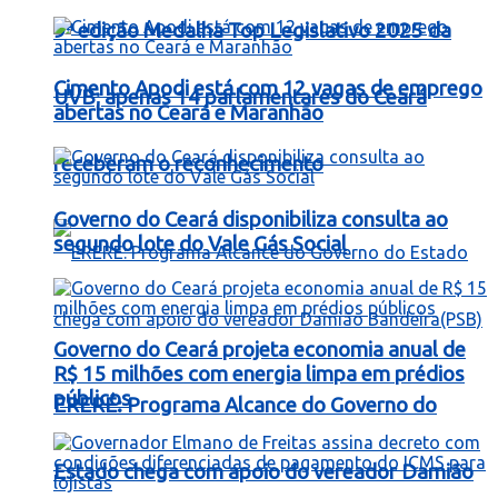
9ª edição Medalha Top Legislativo 2025 da
Cimento Apodi está com 12 vagas de emprego
UVB; apenas 14 parlamentares do Ceará
abertas no Ceará e Maranhão
receberam o reconhecimento
Governo do Ceará disponibiliza consulta ao
segundo lote do Vale Gás Social
Governo do Ceará projeta economia anual de
R$ 15 milhões com energia limpa em prédios
públicos
ERERÉ: Programa Alcance do Governo do
Estado chega com apoio do vereador Damião