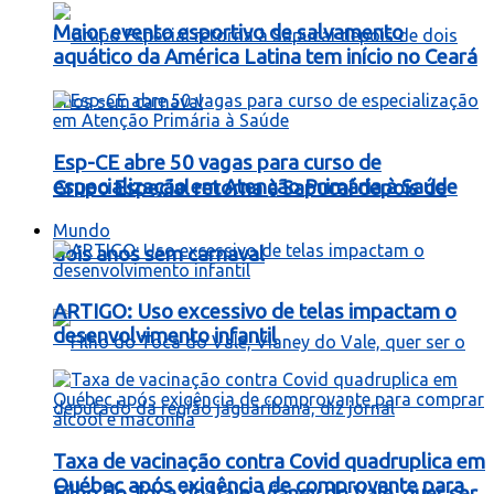
Maior evento esportivo de salvamento
aquático da América Latina tem início no Ceará
Esp-CE abre 50 vagas para curso de
especialização em Atenção Primária à Saúde
Grupo Especial retorna à Sapucaí depois de
Mundo
dois anos sem carnaval
ARTIGO: Uso excessivo de telas impactam o
desenvolvimento infantil
Taxa de vacinação contra Covid quadruplica em
Québec após exigência de comprovante para
Filho do Toca do Vale, Vianey do Vale, quer ser