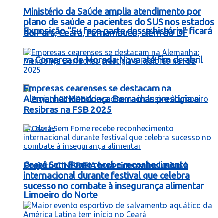
Ministério da Saúde amplia atendimento por
plano de saúde a pacientes do SUS nos estados
Exposição “Eu faço parte dessa história” ficará
do Pará, Ceará, Pernambuco, além do DF
na Comarca de Morada Nova até fim de abril
Empresas cearenses se destacam na
Alemanha: Mendonça Borrachas prestigia a
Resibras na FSB 2025
Ceará Sem Fome recebe reconhecimento
Projeto CINEDEIA leva cinema inclusivo à
internacional durante festival que celebra
sucesso no combate à insegurança alimentar
Limoeiro do Norte