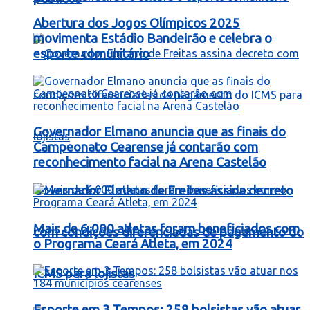
Abertura dos Jogos Olímpicos 2025
movimenta Estádio Bandeirão e celebra o
esporte comunitário
Governador Elmano anuncia que as finais do
Campeonato Cearense já contarão com
reconhecimento facial na Arena Castelão
Governador Elmano de Freitas assina decreto
Mais de 6.000 atletas foram beneficiados com
com condições diferenciadas de pagamento do
o Programa Ceará Atleta, em 2024
ICMS para lojistas
Esporte em 3 Tempos: 258 bolsistas vão atuar