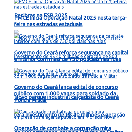
Resibras na FSB 2025
PMCE inicia Operação Natal 2025 nesta terça-
feira nas estradas estaduais
Governo do Ceará reforça segurança na capital
e interior com mais de 750 policiais nas ruas
Governo do Ceará lança edital de concurso
público com 1.000 vagas para soldado da
Novo parque industrial calçadista do Ceará
Polícia Militar
terá investimento de R$ 40 milhões e geração
Operação de combate a corrupção mira