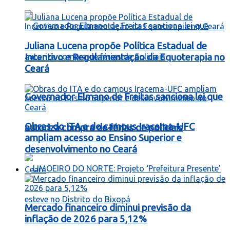
Juliana Lucena propõe Política Estadual de
Incentivo e Regulamentação da Equoterapia no
Ceará
Governador Elmano de Freitas sanciona lei que
Obras do ITA e do campus Iracema-UFC
autoriza compra de férias de policiais
ampliam acesso ao Ensino Superior e
desenvolvimento no Ceará
Ceará
Mercado financeiro diminui previsão da
inflação de 2026 para 5,12%