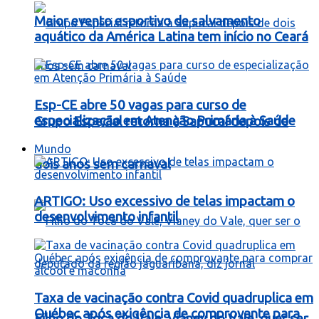
Maior evento esportivo de salvamento
aquático da América Latina tem início no Ceará
Esp-CE abre 50 vagas para curso de
especialização em Atenção Primária à Saúde
Grupo Especial retorna à Sapucaí depois de
Mundo
dois anos sem carnaval
ARTIGO: Uso excessivo de telas impactam o
desenvolvimento infantil
Taxa de vacinação contra Covid quadruplica em
Québec após exigência de comprovante para
Filho do Toca do Vale, Vianey do Vale, quer ser