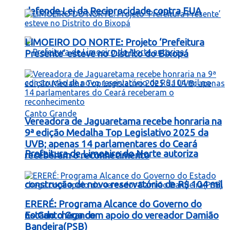
defende Lei da Reciprocidade contra EUA
LIMOEIRO DO NORTE: Projeto ‘Prefeitura
Presente’ esteve no Distrito do Bixopá
Vereadora de Jaguaretama recebe honraria na
9ª edição Medalha Top Legislativo 2025 da
UVB; apenas 14 parlamentares do Ceará
Prefeitura de Limoeiro do Norte autoriza
receberam o reconhecimento
construção de novo reservatório de R$ 104 mil
ERERÉ: Programa Alcance do Governo do
no Canto Grande
Estado chega com apoio do vereador Damião
Bandeira(PSB)