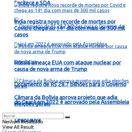
Secitece e SDA
Índia registra novo recorde de mortes por
Covid e chega ao 14º dia com mais de 300 mil
casos
Rússia ameaça EUA com ataque nuclear por
causa de nova arma de Trump
Orçamento de R$ 28,7 bilhões para o Governo
Câmara da Bolívia aprova projeto que adia
do Ceará em 2022 é aprovado pela Assembleia
eleições gerais
Legislativa
Nenhum Resultado
View All Result