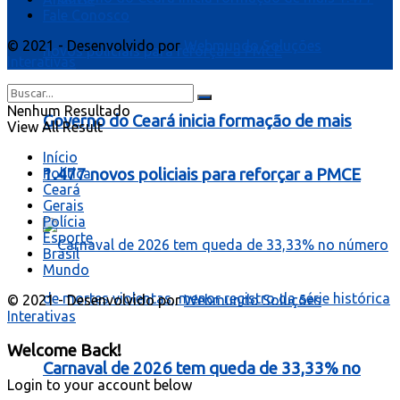
Fale Conosco
© 2021 - Desenvolvido por
Webmundo Soluções
Interativas
Nenhum Resultado
Governo do Ceará inicia formação de mais
View All Result
Início
1.477 novos policiais para reforçar a PMCE
Política
Ceará
Gerais
Polícia
Esporte
Brasil
Mundo
© 2021 - Desenvolvido por
Webmundo Soluções
Interativas
Welcome Back!
Carnaval de 2026 tem queda de 33,33% no
Login to your account below