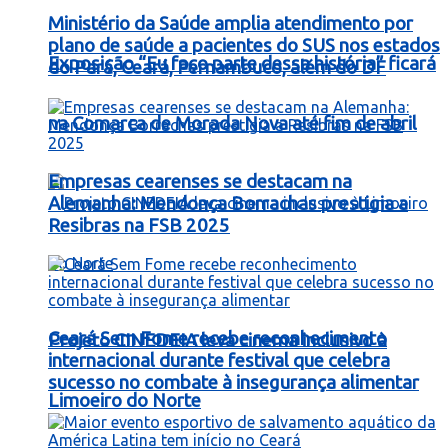
Ministério da Saúde amplia atendimento por
plano de saúde a pacientes do SUS nos estados
Exposição “Eu faço parte dessa história” ficará
do Pará, Ceará, Pernambuco, além do DF
na Comarca de Morada Nova até fim de abril
Empresas cearenses se destacam na
Alemanha: Mendonça Borrachas prestigia a
Resibras na FSB 2025
Ceará Sem Fome recebe reconhecimento
Projeto CINEDEIA leva cinema inclusivo à
internacional durante festival que celebra
sucesso no combate à insegurança alimentar
Limoeiro do Norte