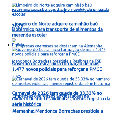
acerta novamente e conquista o 7° prêmio em
Limoeiro do Norte adquire caminhão baú
2026
isotérmico para transporte de alimentos da
merenda escolar
Polícia
Governo do Ceará inicia formação de mais
1.477 novos policiais para reforçar a PMCE
Carnaval de 2026 tem queda de 33,33% no
Empresas cearenses se destacam na
número de mortes violentas, menor registro da
série histórica
Alemanha: Mendonça Borrachas prestigia a