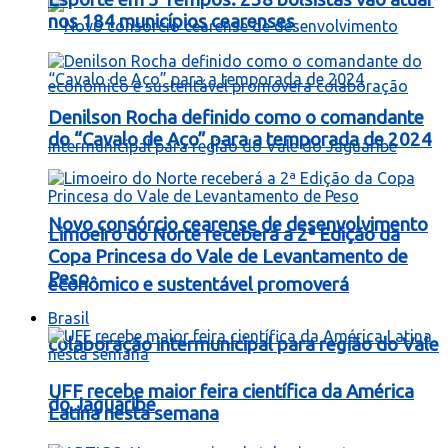
nos 184 municípios cearenses
Denilson Rocha definido como o comandante
do “Cavalo de Aço” para a temporada de 2024
Novo consórcio cearense de desenvolvimento
Limoeiro do Norte receberá a 2ª Edição da
Copa Princesa do Vale de Levantamento de
Peso
econômico e sustentável promoverá
Brasil
colaboração intermunicipal para região do Vale
UFF recebe maior feira científica da América
do Jaguaribe
Latina nesta semana