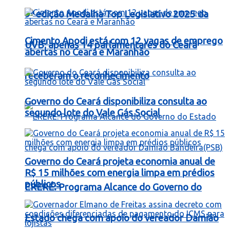
9ª edição Medalha Top Legislativo 2025 da
Cimento Apodi está com 12 vagas de emprego
UVB; apenas 14 parlamentares do Ceará
abertas no Ceará e Maranhão
receberam o reconhecimento
Governo do Ceará disponibiliza consulta ao
segundo lote do Vale Gás Social
Governo do Ceará projeta economia anual de
R$ 15 milhões com energia limpa em prédios
públicos
ERERÉ: Programa Alcance do Governo do
Estado chega com apoio do vereador Damião