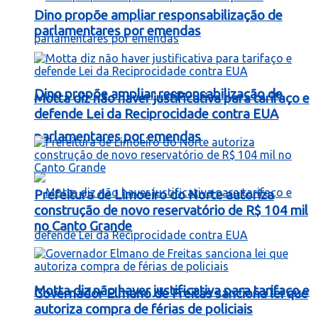
Dino propõe ampliar responsabilização de
parlamentares por emendas
Dino propõe ampliar responsabilização de
Motta diz não haver justificativa para tarifaço e
defende Lei da Reciprocidade contra EUA
parlamentares por emendas
Prefeitura de Limoeiro do Norte autoriza
construção de novo reservatório de R$ 104 mil
no Canto Grande
Motta diz não haver justificativa para tarifaço e
Governador Elmano de Freitas sanciona lei que
autoriza compra de férias de policiais