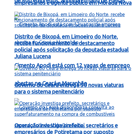
de 800 empregos, anuncia Elmano de Freitas
empresários e agente público em Morada Nova
Distrito de Bixopá, em Limoeiro do Norte,
recebe funcionamento de destacamento
policial após solicitação da deputada estadual
Juliana Lucena
Cimento Apodi está com 12 vagas de emprego
abertas no Ceará e Maranhão
Governo do Ceará entrega 50 novas viaturas
para o sistema penitenciário
Operação investiga prefeito, secretários e
empresários de Potiretama por suposto