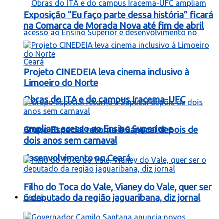
Exposição “Eu faço parte dessa história” ficará
na Comarca de Morada Nova até fim de abril
Projeto CINEDEIA leva cinema inclusivo à
Limoeiro do Norte
Obras do ITA e do campus Iracema-UFC
ampliam acesso ao Ensino Superior e
Grupo Especial retorna à Sapucaí depois de
dois anos sem carnaval
desenvolvimento no Ceará
Filho do Toca do Vale, Vianey do Vale, quer ser
Ceará
o deputado da região jaguaribana, diz jornal