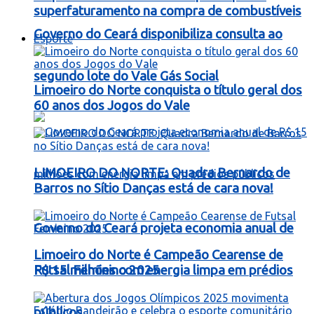
superfaturamento na compra de combustíveis
Governo do Ceará disponibiliza consulta ao
Esporte
segundo lote do Vale Gás Social
Limoeiro do Norte conquista o título geral dos
60 anos dos Jogos do Vale
LIMOEIRO DO NORTE: Quadra Bernardo de
Barros no Sítio Danças está de cara nova!
Governo do Ceará projeta economia anual de
Limoeiro do Norte é Campeão Cearense de
R$ 15 milhões com energia limpa em prédios
Futsal Feminino 2025
públicos