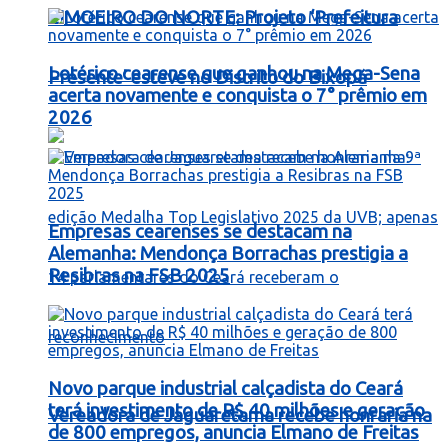
LIMOEIRO DO NORTE: Projeto ‘Prefeitura
Lotérico cearense que ganhou na Mega-Sena
Presente’ esteve no Distrito do Bixopá
acerta novamente e conquista o 7° prêmio em
2026
Empresas cearenses se destacam na
Alemanha: Mendonça Borrachas prestigia a
Resibras na FSB 2025
Novo parque industrial calçadista do Ceará
terá investimento de R$ 40 milhões e geração
Vereadora de Jaguaretama recebe honraria na
de 800 empregos, anuncia Elmano de Freitas