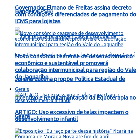
Governador Elmano de Freitas assina decreto
Bandeira(PSB)
com condições diferenciadas de pagamento do
ICMS para lojistas
Novo consórcio cearense de desenvolvimento
econômico e sustentável promoverá
colaboração intermunicipal para região do Vale
do Jaguaribe
Juliana Lucena propõe Política Estadual de
Gerais
Incentivo e Regulamentação da Equoterapia no
ARTIGO: Uso excessivo de telas impactam o
Ceará
desenvolvimento infantil