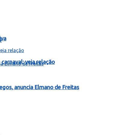
iva
5
carnaval; veja relação
egos, anuncia Elmano de Freitas