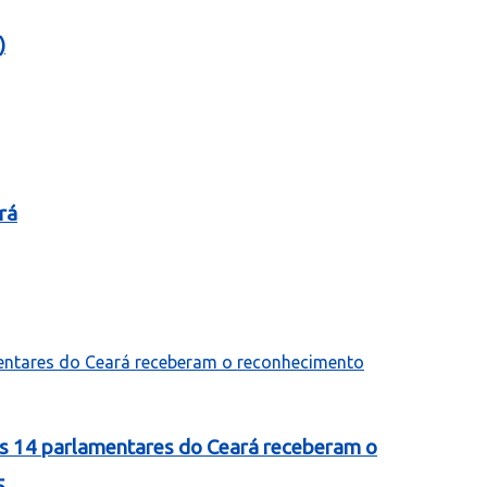
)
rá
as 14 parlamentares do Ceará receberam o
5