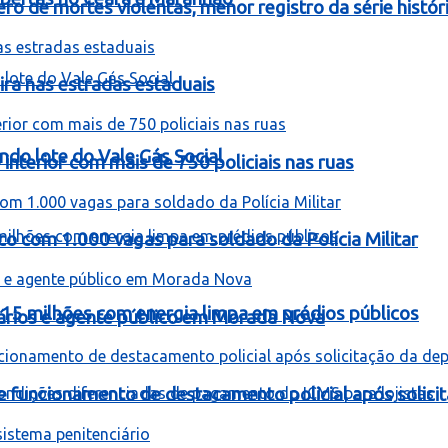
 de mortes violentas, menor registro da série histór
ira nas estradas estaduais
ndo lote do Vale Gás Social
interior com mais de 750 policiais nas ruas
co com 1.000 vagas para soldado da Polícia Militar
 15 milhões com energia limpa em prédios públicos
rios e agente público em Morada Nova
be funcionamento de destacamento policial após solici