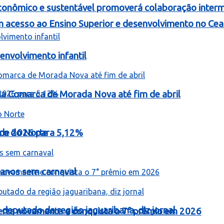
onômico e sustentável promoverá colaboração intermu
 acesso ao Ensino Superior e desenvolvimento no Cea
nvolvimento infantil
 na Comarca de Morada Nova até fim de abril
o de 2026 para 5,12%
iro do Norte
 anos sem carnaval
 deputado da região jaguaribana, diz jornal
erta novamente e conquista o 7° prêmio em 2026