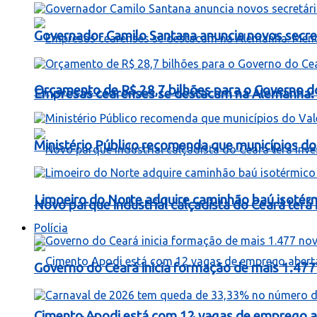
Governador Camilo Santana anuncia novos secret
Orçamento de R$ 28,7 bilhões para o Governo d
Empresas cearenses se destacam na Alemanha: 
Ministério Público recomenda que municípios do 
Limoeiro do Norte adquire caminhão baú isotér
Novo parque industrial calçadista do Ceará ter
Polícia
Governo do Ceará inicia formação de mais 1.477 
Cimento Apodi está com 12 vagas de emprego a