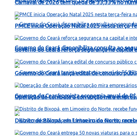
Carnaval de 2026 tem queda de 33,33% no número
PMCE inicia Operação Natal 2025 nesta terça-fe
Governo do Ceará disponibiliza consulta ao segu
Governo do Ceará reforça segurança na capital e 
Governo do Ceará lança edital de concurso públi
Governo do Ceará projeta economia anual de R$
Operação de combate a corrupção mira empresá
Distrito de Bixopá, em Limoeiro do Norte, rece