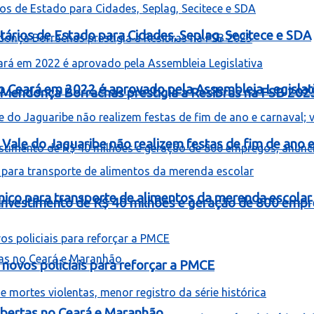
ários de Estado para Cidades, Seplag, Secitece e SDA
o Ceará em 2022 é aprovado pela Assembleia Legislat
Mendonça Borrachas prestigia a Resibras na FSB 202
Vale do Jaguaribe não realizem festas de fim de ano e 
mico para transporte de alimentos da merenda escolar
á investimento de R$ 40 milhões e geração de 800 empr
novos policiais para reforçar a PMCE
bertas no Ceará e Maranhão