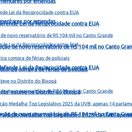
lamentares por emendas
lamentares por emendas
e defende Lei da Reciprocidade contra EUA
rução de novo reservatório de R$ 104 mil no Canto Gra
e defende Lei da Reciprocidade contra EUA
toriza compra de férias de policiais
te’ esteve no Distrito do Bixopá
rução de novo reservatório de R$ 104 mil no Canto Gra
ª edição Medalha Top Legislativo 2025 da UVB; apen