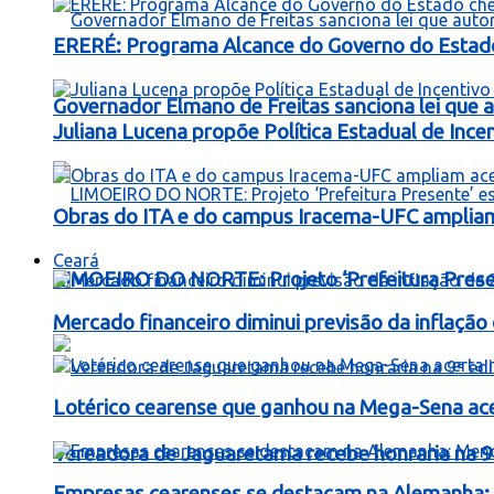
ERERÉ: Programa Alcance do Governo do Estad
Governador Elmano de Freitas sanciona lei que au
Juliana Lucena propõe Política Estadual de Inc
Obras do ITA e do campus Iracema-UFC ampliam
Ceará
LIMOEIRO DO NORTE: Projeto ‘Prefeitura Presen
Mercado financeiro diminui previsão da inflaçã
Lotérico cearense que ganhou na Mega-Sena ac
Vereadora de Jaguaretama recebe honraria na 9
Empresas cearenses se destacam na Alemanha: 