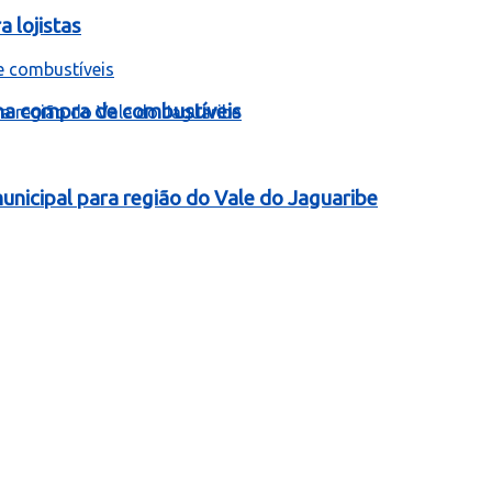
 lojistas
 na compra de combustíveis
nicipal para região do Vale do Jaguaribe