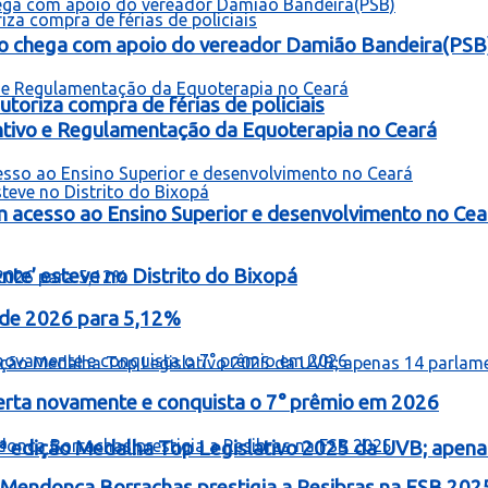
o chega com apoio do vereador Damião Bandeira(PSB
toriza compra de férias de policiais
entivo e Regulamentação da Equoterapia no Ceará
 acesso ao Ensino Superior e desenvolvimento no Cea
te’ esteve no Distrito do Bixopá
o de 2026 para 5,12%
erta novamente e conquista o 7° prêmio em 2026
ª edição Medalha Top Legislativo 2025 da UVB; apen
Mendonça Borrachas prestigia a Resibras na FSB 202