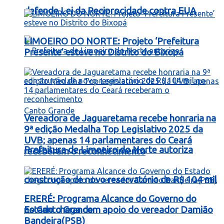
defende Lei da Reciprocidade contra EUA
LIMOEIRO DO NORTE: Projeto ‘Prefeitura
Presente’ esteve no Distrito do Bixopá
Vereadora de Jaguaretama recebe honraria na
9ª edição Medalha Top Legislativo 2025 da
UVB; apenas 14 parlamentares do Ceará
Prefeitura de Limoeiro do Norte autoriza
receberam o reconhecimento
construção de novo reservatório de R$ 104 mil
ERERÉ: Programa Alcance do Governo do
no Canto Grande
Estado chega com apoio do vereador Damião
Bandeira(PSB)