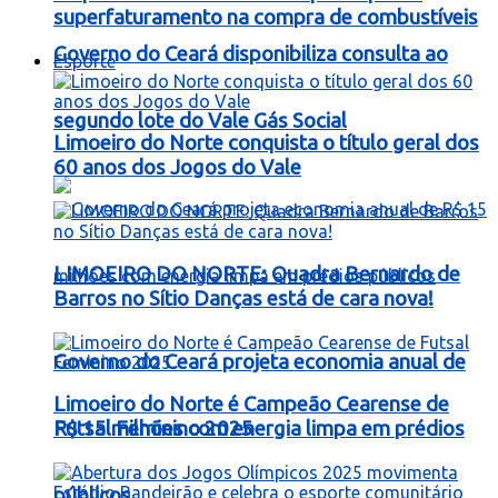
superfaturamento na compra de combustíveis
Governo do Ceará disponibiliza consulta ao
Esporte
segundo lote do Vale Gás Social
Limoeiro do Norte conquista o título geral dos
60 anos dos Jogos do Vale
LIMOEIRO DO NORTE: Quadra Bernardo de
Barros no Sítio Danças está de cara nova!
Governo do Ceará projeta economia anual de
Limoeiro do Norte é Campeão Cearense de
R$ 15 milhões com energia limpa em prédios
Futsal Feminino 2025
públicos