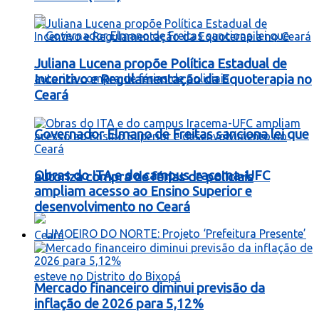
Juliana Lucena propõe Política Estadual de
Incentivo e Regulamentação da Equoterapia no
Ceará
Governador Elmano de Freitas sanciona lei que
Obras do ITA e do campus Iracema-UFC
autoriza compra de férias de policiais
ampliam acesso ao Ensino Superior e
desenvolvimento no Ceará
Ceará
Mercado financeiro diminui previsão da
inflação de 2026 para 5,12%