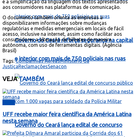
é a simplificação da linguagem dos textos apresentados
aos consumidores nas plataformas de comunicação.
O documento também orienta as empresas a
disponibilizarem informações sobre mudanças
regulató
rias e medidas emergenciais em locais de fácil
acesso, inclusive na internet, assim como facilitar aos
consumidores a alteração de bilhetes de maneira
Governo do Ceará reforça segurança na capital
autônoma, com uso de ferramentas digitais. (Agência
Brasil)
e interior com mais de 750 policiais nas ruas
Tags:
Companhias Aéreas
Ministério da
Justiça
Reclamações
Senacon
VEJA
TAMBÉM
Brasil
UFF recebe maior feira científica da América Latina
nesta semana
Governo do Ceará lança edital de concurso