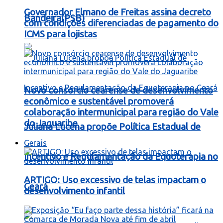
Governador Elmano de Freitas assina decreto
Bandeira(PSB)
com condições diferenciadas de pagamento do
ICMS para lojistas
Novo consórcio cearense de desenvolvimento
econômico e sustentável promoverá
colaboração intermunicipal para região do Vale
do Jaguaribe
Juliana Lucena propõe Política Estadual de
Gerais
Incentivo e Regulamentação da Equoterapia no
ARTIGO: Uso excessivo de telas impactam o
Ceará
desenvolvimento infantil