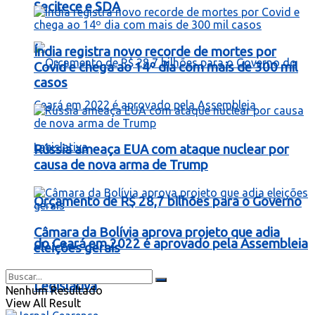
Secitece e SDA
Índia registra novo recorde de mortes por
Covid e chega ao 14º dia com mais de 300 mil
casos
Rússia ameaça EUA com ataque nuclear por
causa de nova arma de Trump
Orçamento de R$ 28,7 bilhões para o Governo
Câmara da Bolívia aprova projeto que adia
do Ceará em 2022 é aprovado pela Assembleia
eleições gerais
Legislativa
Nenhum Resultado
View All Result