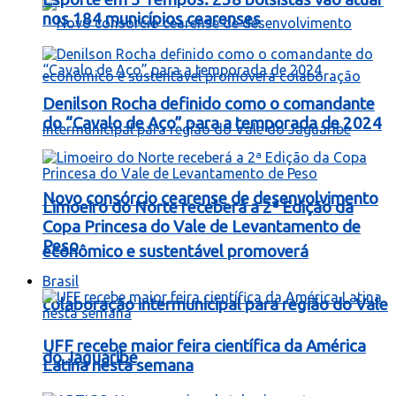
nos 184 municípios cearenses
Denilson Rocha definido como o comandante
do “Cavalo de Aço” para a temporada de 2024
Novo consórcio cearense de desenvolvimento
Limoeiro do Norte receberá a 2ª Edição da
Copa Princesa do Vale de Levantamento de
Peso
econômico e sustentável promoverá
Brasil
colaboração intermunicipal para região do Vale
UFF recebe maior feira científica da América
do Jaguaribe
Latina nesta semana