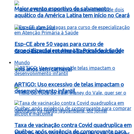
Maior evento esportivo de salvamento
aquático da América Latina tem início no Ceará
Esp-CE abre 50 vagas para curso de
especialização em Atenção Primária à Saúde
Grupo Especial retorna à Sapucaí depois de
Mundo
dois anos sem carnaval
ARTIGO: Uso excessivo de telas impactam o
desenvolvimento infantil
Taxa de vacinação contra Covid quadruplica em
Québec após exigência de comprovante para
Filho do Toca do Vale, Vianey do Vale, quer ser