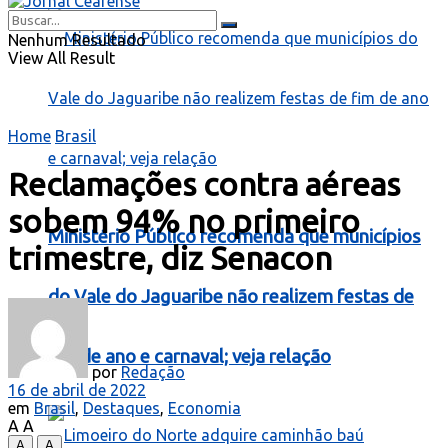
Nenhum Resultado
View All Result
Home
Brasil
Reclamações contra aéreas
sobem 94% no primeiro
Ministério Público recomenda que municípios
trimestre, diz Senacon
do Vale do Jaguaribe não realizem festas de
fim de ano e carnaval; veja relação
por
Redação
16 de abril de 2022
em
Brasil
,
Destaques
,
Economia
A
A
A
A