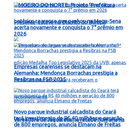
LIMOEIRO DO NORTE: Projeto ‘Prefeitura
Lotérico cearense que ganhou na Mega-Sena
Presente’ esteve no Distrito do Bixopá
acerta novamente e conquista o 7° prêmio em
2026
Empresas cearenses se destacam na
Alemanha: Mendonça Borrachas prestigia a
Resibras na FSB 2025
Novo parque industrial calçadista do Ceará
terá investimento de R$ 40 milhões e geração
Vereadora de Jaguaretama recebe honraria na
de 800 empregos, anuncia Elmano de Freitas