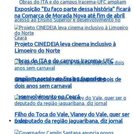
Exposição “Eu faço parte dessa história” ficará
na Comarca de Morada Nova até fim de abril
Projeto CINEDEIA leva cinema inclusivo à
Limoeiro do Norte
Obras do ITA e do campus Iracema-UFC
ampliam acesso ao Ensino Superior e
Grupo Especial retorna à Sapucaí depois de
dois anos sem carnaval
desenvolvimento no Ceará
Filho do Toca do Vale, Vianey do Vale, quer ser
Ceará
o deputado da região jaguaribana, diz jornal