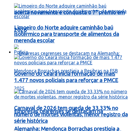
acerta novamente e conquista o 7° prêmio em
Limoeiro do Norte adquire caminhão baú
2026
isotérmico para transporte de alimentos da
merenda escolar
Polícia
Governo do Ceará inicia formação de mais
1.477 novos policiais para reforçar a PMCE
Carnaval de 2026 tem queda de 33,33% no
Empresas cearenses se destacam na
número de mortes violentas, menor registro da
série histórica
Alemanha: Mendonça Borrachas prestigia a