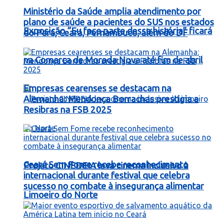
Ministério da Saúde amplia atendimento por
plano de saúde a pacientes do SUS nos estados
Exposição “Eu faço parte dessa história” ficará
do Pará, Ceará, Pernambuco, além do DF
na Comarca de Morada Nova até fim de abril
Empresas cearenses se destacam na
Alemanha: Mendonça Borrachas prestigia a
Resibras na FSB 2025
Ceará Sem Fome recebe reconhecimento
Projeto CINEDEIA leva cinema inclusivo à
internacional durante festival que celebra
sucesso no combate à insegurança alimentar
Limoeiro do Norte