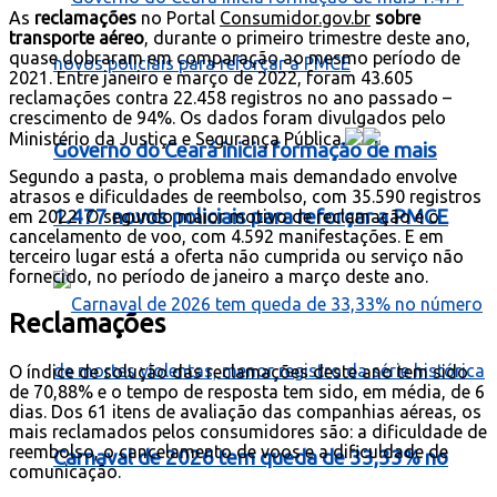
As
reclamações
no Portal
Consumidor.gov.br
sobre
transporte aéreo
, durante o primeiro trimestre deste ano,
quase dobraram em comparação ao mesmo período de
2021. Entre janeiro e março de 2022, foram 43.605
reclamações contra 22.458 registros no ano passado –
crescimento de 94%. Os dados foram divulgados pelo
Ministério da Justiça e Segurança Pública.
Governo do Ceará inicia formação de mais
Segundo a pasta, o problema mais demandado envolve
atrasos e dificuldades de reembolso, com 35.590 registros
1.477 novos policiais para reforçar a PMCE
em 2022. O segundo maior motivo de reclamação é o
cancelamento de voo, com 4.592 manifestações. E em
terceiro lugar está a oferta não cumprida ou serviço não
fornecido, no período de janeiro a março deste ano.
Reclamações
O índice de solução das reclamações deste ano tem sido
de 70,88% e o tempo de resposta tem sido, em média, de 6
dias. Dos 61 itens de avaliação das companhias aéreas, os
mais reclamados pelos consumidores são: a dificuldade de
reembolso, o cancelamento de voos e a dificuldade de
Carnaval de 2026 tem queda de 33,33% no
comunicação.