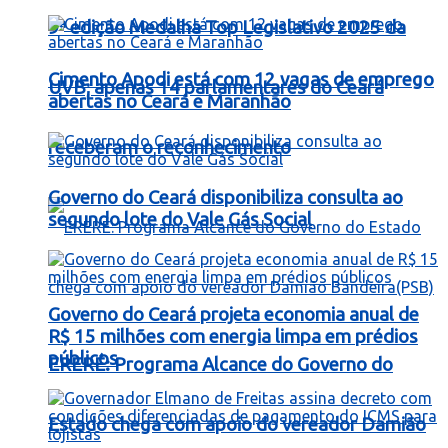
9ª edição Medalha Top Legislativo 2025 da
Cimento Apodi está com 12 vagas de emprego
UVB; apenas 14 parlamentares do Ceará
abertas no Ceará e Maranhão
receberam o reconhecimento
Governo do Ceará disponibiliza consulta ao
segundo lote do Vale Gás Social
Governo do Ceará projeta economia anual de
R$ 15 milhões com energia limpa em prédios
públicos
ERERÉ: Programa Alcance do Governo do
Estado chega com apoio do vereador Damião