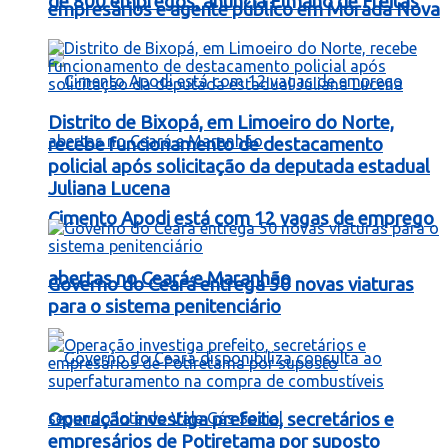
de 800 empregos, anuncia Elmano de Freitas
empresários e agente público em Morada Nova
Distrito de Bixopá, em Limoeiro do Norte,
recebe funcionamento de destacamento
policial após solicitação da deputada estadual
Juliana Lucena
Cimento Apodi está com 12 vagas de emprego
abertas no Ceará e Maranhão
Governo do Ceará entrega 50 novas viaturas
para o sistema penitenciário
Operação investiga prefeito, secretários e
empresários de Potiretama por suposto