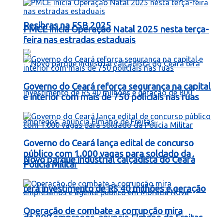
Resibras na FSB 2025
PMCE inicia Operação Natal 2025 nesta terça-
feira nas estradas estaduais
Governo do Ceará reforça segurança na capital
e interior com mais de 750 policiais nas ruas
Governo do Ceará lança edital de concurso
público com 1.000 vagas para soldado da
Novo parque industrial calçadista do Ceará
Polícia Militar
terá investimento de R$ 40 milhões e geração
Operação de combate a corrupção mira