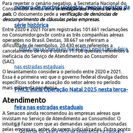
Para reverter o cenário negativo, a Secretaria Nacional do
número de mortes violentas, menor registro da
Consumidor emitiu uma
orientação aos Procons de todo o
país.
O documento pede a
verificação de denúncias de
descumprimento de cláusulas pelas empresas.
série histórica
Entre 2020 e 2021 foram registradas 101.661 reclamações
no Consumidor.gov.br contra as três companhias aéreas
operantes no Brasil. Destas, 38.667 se referiram a
dificuldade de reembolso, 20.430 eram referentes a
cancelamento de voo e outras 11.708 queixas, referentes à
ineficácia do Serviço de Atendimento ao Consumidor
(SAC).
O levantamento considera o período entre 2020 e 2021.
Essa é a primeira vez que o governo federal divulga dados
específicos sobre a atuação do setor aéreo no período
mais crítico da pandemia.
PMCE inicia Operação Natal 2025 nesta terça-
Atendimento
feira nas estradas estaduais
A Senacon ainda recomendou às empresas aéreas que
invistam no Serviço de Atendimento ao Consumidor. O
intuito é fazer com que as demandas sejam solucionadas
pelas empresas, antes de serem judicializadas. Outro ponto