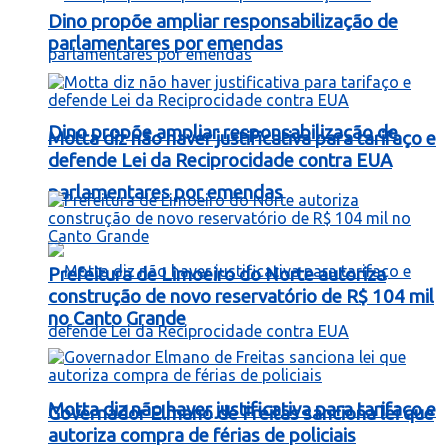
Dino propõe ampliar responsabilização de
parlamentares por emendas
Dino propõe ampliar responsabilização de
Motta diz não haver justificativa para tarifaço e
defende Lei da Reciprocidade contra EUA
parlamentares por emendas
Prefeitura de Limoeiro do Norte autoriza
construção de novo reservatório de R$ 104 mil
no Canto Grande
Motta diz não haver justificativa para tarifaço e
Governador Elmano de Freitas sanciona lei que
autoriza compra de férias de policiais