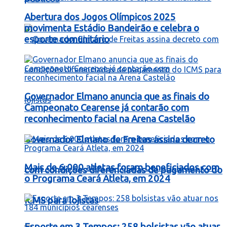
Abertura dos Jogos Olímpicos 2025
movimenta Estádio Bandeirão e celebra o
esporte comunitário
Governador Elmano anuncia que as finais do
Campeonato Cearense já contarão com
reconhecimento facial na Arena Castelão
Governador Elmano de Freitas assina decreto
Mais de 6.000 atletas foram beneficiados com
com condições diferenciadas de pagamento do
o Programa Ceará Atleta, em 2024
ICMS para lojistas
Esporte em 3 Tempos: 258 bolsistas vão atuar