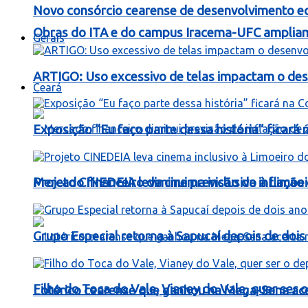
Novo consórcio cearense de desenvolvimento ec
Obras do ITA e do campus Iracema-UFC ampliam
Gerais
ARTIGO: Uso excessivo de telas impactam o dese
Ceará
Exposição “Eu faço parte dessa história” ficará
Mercado financeiro diminui previsão da inflaçã
Projeto CINEDEIA leva cinema inclusivo à Limoe
Grupo Especial retorna à Sapucaí depois de dois
Filho do Toca do Vale, Vianey do Vale, quer ser o
Lotérico cearense que ganhou na Mega-Sena ac