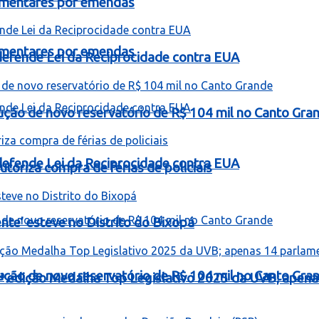
lamentares por emendas
lamentares por emendas
e defende Lei da Reciprocidade contra EUA
rução de novo reservatório de R$ 104 mil no Canto Gra
e defende Lei da Reciprocidade contra EUA
toriza compra de férias de policiais
te’ esteve no Distrito do Bixopá
rução de novo reservatório de R$ 104 mil no Canto Gra
ª edição Medalha Top Legislativo 2025 da UVB; apen