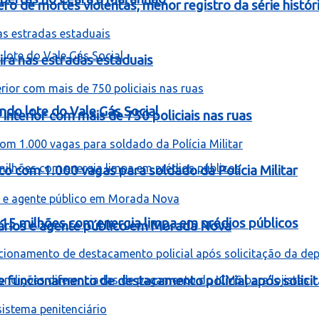
 de mortes violentas, menor registro da série histór
ira nas estradas estaduais
ndo lote do Vale Gás Social
interior com mais de 750 policiais nas ruas
co com 1.000 vagas para soldado da Polícia Militar
 15 milhões com energia limpa em prédios públicos
rios e agente público em Morada Nova
be funcionamento de destacamento policial após solici