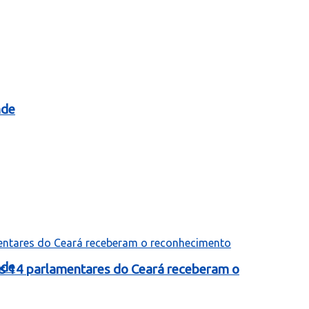
nde
nde
as 14 parlamentares do Ceará receberam o