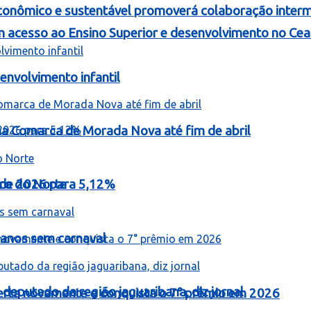
onômico e sustentável promoverá colaboração intermu
 acesso ao Ensino Superior e desenvolvimento no Cea
nvolvimento infantil
 na Comarca de Morada Nova até fim de abril
o de 2026 para 5,12%
iro do Norte
 anos sem carnaval
 deputado da região jaguaribana, diz jornal
erta novamente e conquista o 7° prêmio em 2026