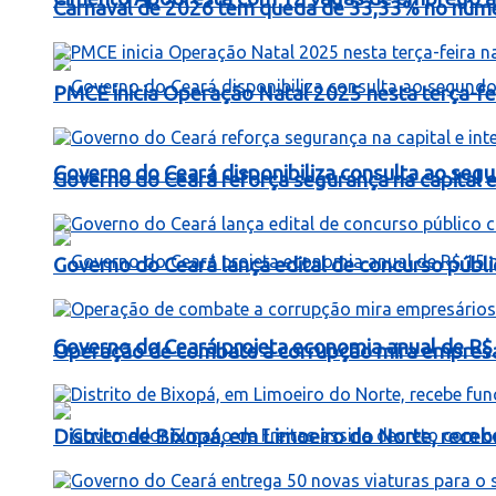
Carnaval de 2026 tem queda de 33,33% no número
PMCE inicia Operação Natal 2025 nesta terça-fe
Governo do Ceará disponibiliza consulta ao segu
Governo do Ceará reforça segurança na capital e 
Governo do Ceará lança edital de concurso públi
Governo do Ceará projeta economia anual de R$
Operação de combate a corrupção mira empresá
Distrito de Bixopá, em Limoeiro do Norte, rece