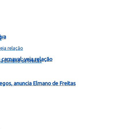
iva
5
carnaval; veja relação
egos, anuncia Elmano de Freitas