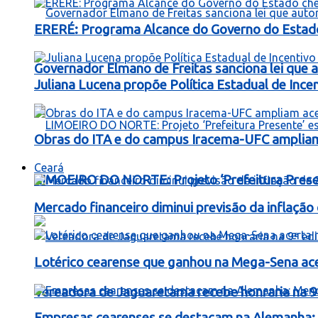
ERERÉ: Programa Alcance do Governo do Estad
Governador Elmano de Freitas sanciona lei que au
Juliana Lucena propõe Política Estadual de Inc
Obras do ITA e do campus Iracema-UFC ampliam
Ceará
LIMOEIRO DO NORTE: Projeto ‘Prefeitura Presen
Mercado financeiro diminui previsão da inflaçã
Lotérico cearense que ganhou na Mega-Sena ac
Vereadora de Jaguaretama recebe honraria na 9
Empresas cearenses se destacam na Alemanha: 