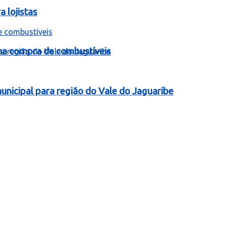
 lojistas
 na compra de combustíveis
nicipal para região do Vale do Jaguaribe