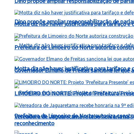
Dino propõe ampliar responsabilização de par
Dino propõe ampliar responsabilização de par
Motta diz não haver justificativa para tarifaço 
Prefeitura de Limoeiro do Norte autoriza const
Motta diz não haver justificativa para tarifaço 
Governador Elmano de Freitas sanciona lei que au
LIMOEIRO DO NORTE: Projeto ‘Prefeitura Presen
Prefeitura de Limoeiro do Norte autoriza const
Vereadora de Jaguaretama recebe honraria na 9
reconhecimento