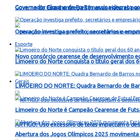
Governador Elmano de Freitas assina decreto c
Governo do Ceará entrega 50 novas viaturas para
Operação investiga prefeito, secretários e emp
Esporte
Novo consórcio cearense de desenvolvimento ec
Limoeiro do Norte conquista o título geral dos 
Gerais
LIMOEIRO DO NORTE: Quadra Bernardo de Barros
Limoeiro do Norte é Campeão Cearense de Futs
ARTIGO: Uso excessivo de telas impactam o dese
Abertura dos Jogos Olímpicos 2025 movimenta E