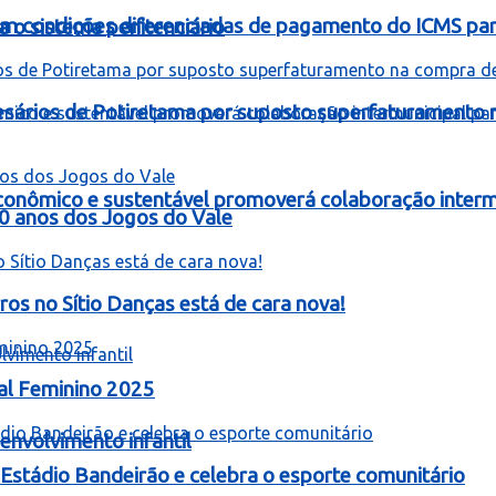
om condições diferenciadas de pagamento do ICMS para
 o sistema penitenciário
resários de Potiretama por suposto superfaturamento
onômico e sustentável promoverá colaboração intermu
60 anos dos Jogos do Vale
 no Sítio Danças está de cara nova!
al Feminino 2025
nvolvimento infantil
stádio Bandeirão e celebra o esporte comunitário