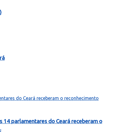
)
rá
as 14 parlamentares do Ceará receberam o
5