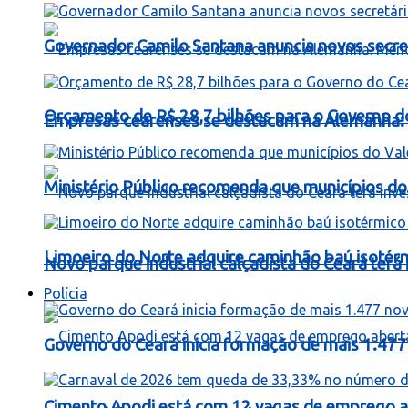
Governador Camilo Santana anuncia novos secret
Orçamento de R$ 28,7 bilhões para o Governo d
Empresas cearenses se destacam na Alemanha: 
Ministério Público recomenda que municípios do 
Limoeiro do Norte adquire caminhão baú isotér
Novo parque industrial calçadista do Ceará ter
Polícia
Governo do Ceará inicia formação de mais 1.477 
Cimento Apodi está com 12 vagas de emprego a