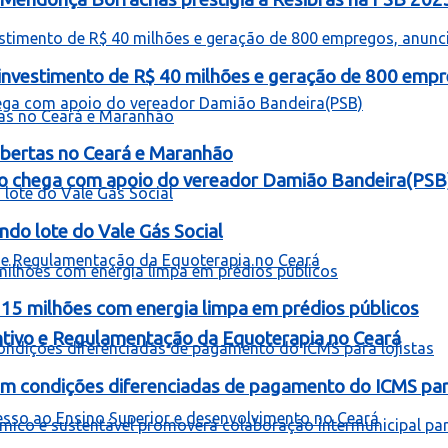
á investimento de R$ 40 milhões e geração de 800 empr
bertas no Ceará e Maranhão
o chega com apoio do vereador Damião Bandeira(PSB
ndo lote do Vale Gás Social
 15 milhões com energia limpa em prédios públicos
entivo e Regulamentação da Equoterapia no Ceará
om condições diferenciadas de pagamento do ICMS para