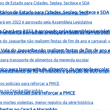
ários de Estado para Cidades, Seplag, Secitece e SDA
o Ceará em 2022 é aprovado pela Assembleia Legislat
Mendonça Borrachas prestigia a Resibras na FSB 202
Vale do Jaguaribe não realizem festas de fim de ano e 
mico para transporte de alimentos da merenda escolar
á investimento de R$ 40 milhões e geração de 800 empr
novos policiais para reforçar a PMCE
bertas no Ceará e Maranhão