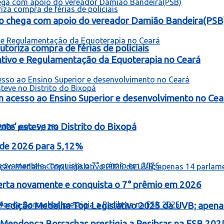
o chega com apoio do vereador Damião Bandeira(PSB
toriza compra de férias de policiais
entivo e Regulamentação da Equoterapia no Ceará
 acesso ao Ensino Superior e desenvolvimento no Cea
te’ esteve no Distrito do Bixopá
o de 2026 para 5,12%
erta novamente e conquista o 7° prêmio em 2026
ª edição Medalha Top Legislativo 2025 da UVB; apen
Mendonça Borrachas prestigia a Resibras na FSB 202