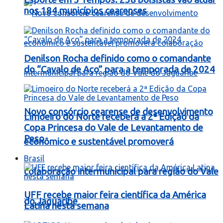
nos 184 municípios cearenses
Denilson Rocha definido como o comandante
do “Cavalo de Aço” para a temporada de 2024
Novo consórcio cearense de desenvolvimento
Limoeiro do Norte receberá a 2ª Edição da
Copa Princesa do Vale de Levantamento de
Peso
econômico e sustentável promoverá
Brasil
colaboração intermunicipal para região do Vale
UFF recebe maior feira científica da América
do Jaguaribe
Latina nesta semana