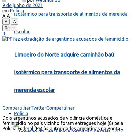
por
Webmundo
9 de junho de 2021
em
Polícia
A
A
A
A
Reset
0
Limoeiro do Norte adquire caminhão baú
isotérmico para transporte de alimentos da
merenda escolar
Compartilhar
Twittar
Compartilhar
Polícia
D
ois argentinos acusados de violência doméstica e
feminicídio no país vizinho foram entregues hoje (8) pela
Polícia Federal (PF) às autoridades argentinas na Ponte