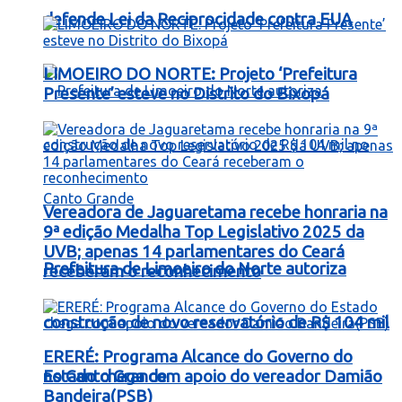
defende Lei da Reciprocidade contra EUA
LIMOEIRO DO NORTE: Projeto ‘Prefeitura
Presente’ esteve no Distrito do Bixopá
Vereadora de Jaguaretama recebe honraria na
9ª edição Medalha Top Legislativo 2025 da
UVB; apenas 14 parlamentares do Ceará
Prefeitura de Limoeiro do Norte autoriza
receberam o reconhecimento
construção de novo reservatório de R$ 104 mil
ERERÉ: Programa Alcance do Governo do
no Canto Grande
Estado chega com apoio do vereador Damião
Bandeira(PSB)