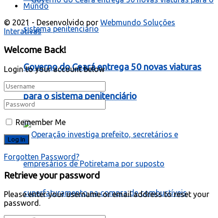
Mundo
© 2021 - Desenvolvido por
Webmundo Soluções
Interativas
Welcome Back!
Governo do Ceará entrega 50 novas viaturas
Login to your account below
para o sistema penitenciário
Remember Me
Forgotten Password?
Retrieve your password
Please enter your username or email address to reset your
password.