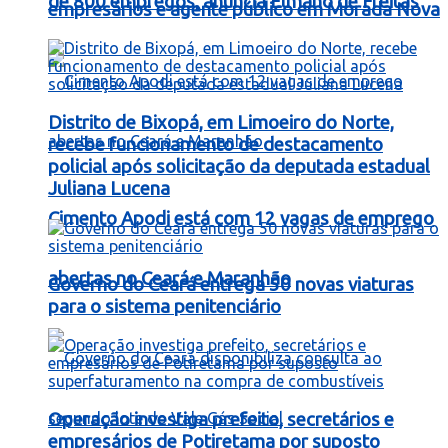
de 800 empregos, anuncia Elmano de Freitas
empresários e agente público em Morada Nova
Distrito de Bixopá, em Limoeiro do Norte,
recebe funcionamento de destacamento
policial após solicitação da deputada estadual
Juliana Lucena
Cimento Apodi está com 12 vagas de emprego
abertas no Ceará e Maranhão
Governo do Ceará entrega 50 novas viaturas
para o sistema penitenciário
Operação investiga prefeito, secretários e
empresários de Potiretama por suposto