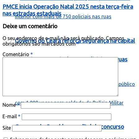
PMCE inicia Operação Natal 2025 nesta terça-feira
nas estradas estaduais
Deixe um comentário
O seu endereço de e-mail não será publicado.
Campos
Governo do Ceará reforça segurança na capital
obrigatórios são marcados com
*
Comentário
*
e interior com mais de 750 policiais nas ruas
Nome
*
E-mail
*
Governo do Ceará lança edital de concurso
Site