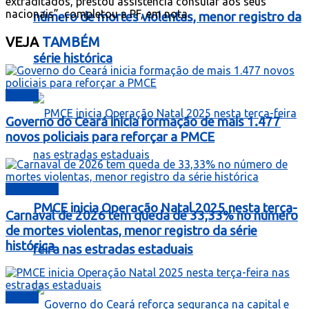
extraditados, prestou assistência consular aos seus
nacionais”, completou a PF, em nota.
número de mortes violentas, menor registro da
VEJA
TAMBÉM
série histórica
Polícia
Governo do Ceará inicia formação de mais 1.477
novos policiais para reforçar a PMCE
Destaques
PMCE inicia Operação Natal 2025 nesta terça-
Carnaval de 2026 tem queda de 33,33% no número
de mortes violentas, menor registro da série
histórica
feira nas estradas estaduais
Polícia