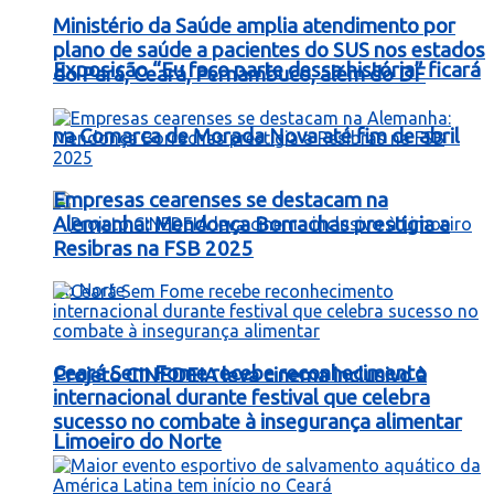
Ministério da Saúde amplia atendimento por
plano de saúde a pacientes do SUS nos estados
Exposição “Eu faço parte dessa história” ficará
do Pará, Ceará, Pernambuco, além do DF
na Comarca de Morada Nova até fim de abril
Empresas cearenses se destacam na
Alemanha: Mendonça Borrachas prestigia a
Resibras na FSB 2025
Ceará Sem Fome recebe reconhecimento
Projeto CINEDEIA leva cinema inclusivo à
internacional durante festival que celebra
sucesso no combate à insegurança alimentar
Limoeiro do Norte