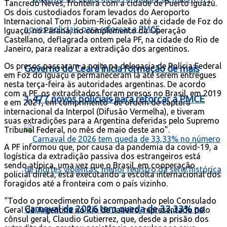
Tancredo Neves, fronteira com a cidade de Puerto Iguazú.
Os dois custodiados foram levados do Aeroporto
Internacional Tom Jobim-RioGaleão até a cidade de Foz do
Iguaçu, no Paraná, no complemento da Operação
Castellano, deflagrada ontem pela PF, na cidade do Rio de
Janeiro, para realizar a extradição dos argentinos.
Os presos passaram a noite na delegacia de Polícia Federal
Governo do Ceará inicia formação de mais
em Foz do Iguaçu e permaneceram lá até serem entregues
nesta terça-feira às autoridades argentinas. De acordo
com a PF, os extraditados foram presos no Brasil, em 2019
1.477 novos policiais para reforçar a PMCE
e em 2021, em cumprimento “de ordem de captura
internacional da Interpol (Difusão Vermelha), e tiveram
suas extradições para a Argentina deferidas pelo Supremo
Tribunal Federal, no mês de maio deste ano”.
A PF informou que, por causa da pandemia da covid-19, a
logística da extradição passiva dos estrangeiros está
sendo atípica, uma vez que o Brasil, em cooperação
policial direta, está executando a escolta internacional dos
foragidos até a fronteira com o país vizinho.
“Todo o procedimento foi acompanhado pelo Consulado
Carnaval de 2026 tem queda de 33,33% no
Geral da Argentina no Rio de Janeiro, representado pelo
cônsul geral, Claudio Gutierrez, que, desde a prisão dos