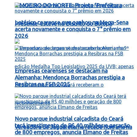
LIMOEIRO DO NORTE: Projeto ‘Prefeitura
Lotérico cearense que ganhou na Mega-Sena
Presente’ esteve no Distrito do Bixopá
acerta novamente e conquista o 7° prêmio em
2026
Empresas cearenses se destacam na
Alemanha: Mendonça Borrachas prestigia a
Resibras na FSB 2025
Novo parque industrial calçadista do Ceará
terá investimento de R$ 40 milhões e geração
Vereadora de Jaguaretama recebe honraria na
de 800 empregos, anuncia Elmano de Freitas