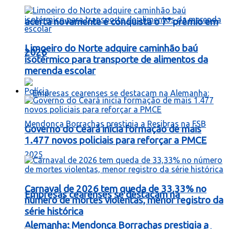
acerta novamente e conquista o 7° prêmio em
Limoeiro do Norte adquire caminhão baú
2026
isotérmico para transporte de alimentos da
merenda escolar
Polícia
Governo do Ceará inicia formação de mais
1.477 novos policiais para reforçar a PMCE
Carnaval de 2026 tem queda de 33,33% no
Empresas cearenses se destacam na
número de mortes violentas, menor registro da
série histórica
Alemanha: Mendonça Borrachas prestigia a