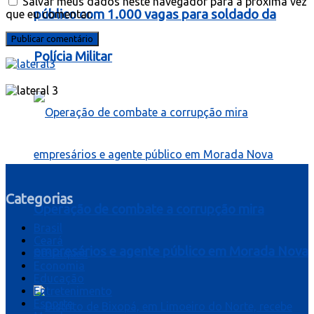
Salvar meus dados neste navegador para a próxima vez
público com 1.000 vagas para soldado da
que eu comentar.
Polícia Militar
Categorias
Operação de combate a corrupção mira
Brasil
Ceará
empresários e agente público em Morada Nova
Destaques
Economia
Educação
Entretenimento
Esporte