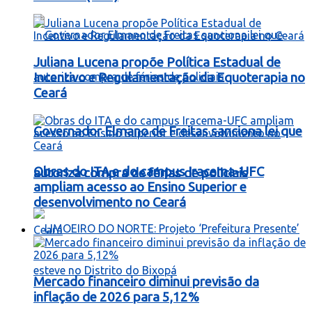
Juliana Lucena propõe Política Estadual de
Incentivo e Regulamentação da Equoterapia no
Ceará
Governador Elmano de Freitas sanciona lei que
Obras do ITA e do campus Iracema-UFC
autoriza compra de férias de policiais
ampliam acesso ao Ensino Superior e
desenvolvimento no Ceará
Ceará
Mercado financeiro diminui previsão da
inflação de 2026 para 5,12%