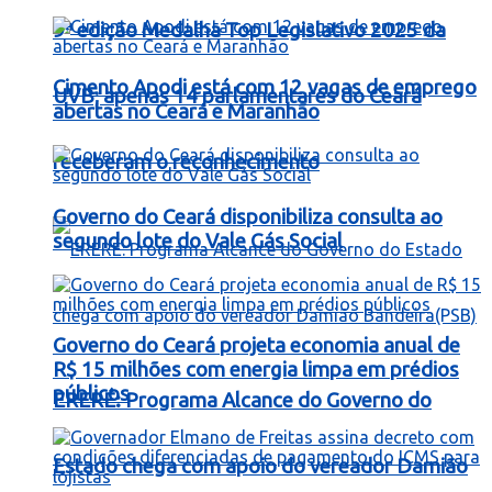
9ª edição Medalha Top Legislativo 2025 da
Cimento Apodi está com 12 vagas de emprego
UVB; apenas 14 parlamentares do Ceará
abertas no Ceará e Maranhão
receberam o reconhecimento
Governo do Ceará disponibiliza consulta ao
segundo lote do Vale Gás Social
Governo do Ceará projeta economia anual de
R$ 15 milhões com energia limpa em prédios
públicos
ERERÉ: Programa Alcance do Governo do
Estado chega com apoio do vereador Damião