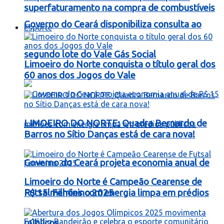
superfaturamento na compra de combustíveis
Governo do Ceará disponibiliza consulta ao
Esporte
segundo lote do Vale Gás Social
Limoeiro do Norte conquista o título geral dos
60 anos dos Jogos do Vale
LIMOEIRO DO NORTE: Quadra Bernardo de
Barros no Sítio Danças está de cara nova!
Governo do Ceará projeta economia anual de
Limoeiro do Norte é Campeão Cearense de
R$ 15 milhões com energia limpa em prédios
Futsal Feminino 2025
públicos