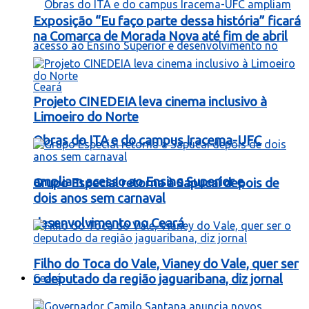
Exposição “Eu faço parte dessa história” ficará
na Comarca de Morada Nova até fim de abril
Projeto CINEDEIA leva cinema inclusivo à
Limoeiro do Norte
Obras do ITA e do campus Iracema-UFC
ampliam acesso ao Ensino Superior e
Grupo Especial retorna à Sapucaí depois de
dois anos sem carnaval
desenvolvimento no Ceará
Filho do Toca do Vale, Vianey do Vale, quer ser
Ceará
o deputado da região jaguaribana, diz jornal