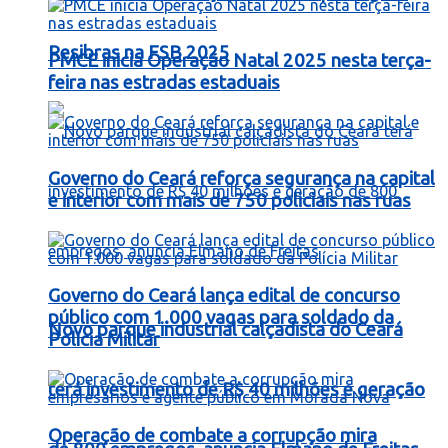
Resibras na FSB 2025
PMCE inicia Operação Natal 2025 nesta terça-
feira nas estradas estaduais
Governo do Ceará reforça segurança na capital
e interior com mais de 750 policiais nas ruas
Governo do Ceará lança edital de concurso
público com 1.000 vagas para soldado da
Novo parque industrial calçadista do Ceará
Polícia Militar
terá investimento de R$ 40 milhões e geração
Operação de combate a corrupção mira