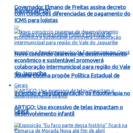
Governador Elmano de Freitas assina decreto
Bandeira(PSB)
com condições diferenciadas de pagamento do
ICMS para lojistas
Novo consórcio cearense de desenvolvimento
econômico e sustentável promoverá
colaboração intermunicipal para região do Vale
do Jaguaribe
Juliana Lucena propõe Política Estadual de
Gerais
Incentivo e Regulamentação da Equoterapia no
ARTIGO: Uso excessivo de telas impactam o
Ceará
desenvolvimento infantil