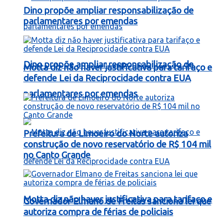
Dino propõe ampliar responsabilização de
parlamentares por emendas
Dino propõe ampliar responsabilização de
Motta diz não haver justificativa para tarifaço e
defende Lei da Reciprocidade contra EUA
parlamentares por emendas
Prefeitura de Limoeiro do Norte autoriza
construção de novo reservatório de R$ 104 mil
no Canto Grande
Motta diz não haver justificativa para tarifaço e
Governador Elmano de Freitas sanciona lei que
autoriza compra de férias de policiais