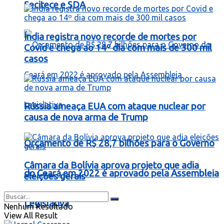
Secitece e SDA
Índia registra novo recorde de mortes por
Covid e chega ao 14º dia com mais de 300 mil
casos
Rússia ameaça EUA com ataque nuclear por
causa de nova arma de Trump
Orçamento de R$ 28,7 bilhões para o Governo
Câmara da Bolívia aprova projeto que adia
do Ceará em 2022 é aprovado pela Assembleia
eleições gerais
Legislativa
Nenhum Resultado
View All Result