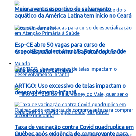
Maior evento esportivo de salvamento
aquático da América Latina tem início no Ceará
Esp-CE abre 50 vagas para curso de
especialização em Atenção Primária à Saúde
Grupo Especial retorna à Sapucaí depois de
Mundo
dois anos sem carnaval
ARTIGO: Uso excessivo de telas impactam o
desenvolvimento infantil
Taxa de vacinação contra Covid quadruplica em
Québec após exigência de comprovante para
Filho do Toca do Vale, Vianey do Vale, quer ser