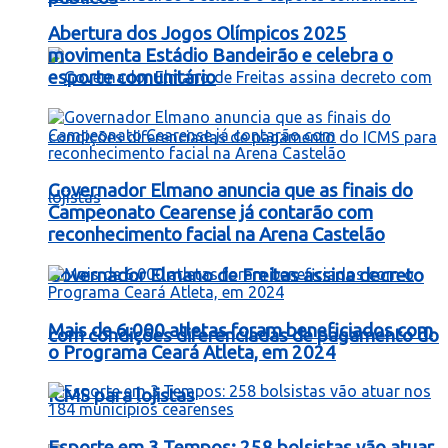
Abertura dos Jogos Olímpicos 2025
movimenta Estádio Bandeirão e celebra o
esporte comunitário
Governador Elmano anuncia que as finais do
Campeonato Cearense já contarão com
reconhecimento facial na Arena Castelão
Governador Elmano de Freitas assina decreto
Mais de 6.000 atletas foram beneficiados com
com condições diferenciadas de pagamento do
o Programa Ceará Atleta, em 2024
ICMS para lojistas
Esporte em 3 Tempos: 258 bolsistas vão atuar