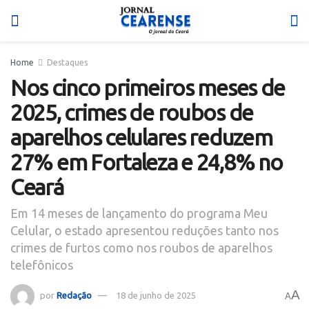
Home
Destaques
Nos cinco primeiros meses de
2025, crimes de roubos de
aparelhos celulares reduzem
27% em Fortaleza e 24,8% no
Ceará
Em 14 meses de lançamento do programa Meu
Celular, o estado apresentou reduções tanto nos
crimes de furtos como nos roubos de aparelhos
telefônicos
A
por
Redação
18 de junho de 2025
A