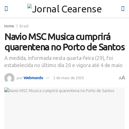
Home
Brasil
Navio MSC Musica cumprirá
quarentena no Porto de Santos
A medida, informada nesta quarta-feira (29), foi
estabelecida no último dia 20 e vigora até 4 de maio
A
por
Webmundo
2 de maio de 2020
A