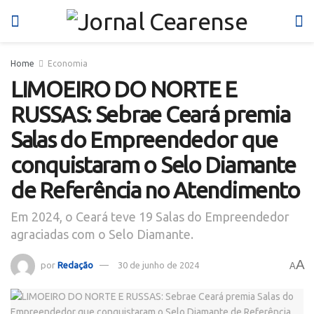
Home
Economia
LIMOEIRO DO NORTE E
RUSSAS: Sebrae Ceará premia
Salas do Empreendedor que
conquistaram o Selo Diamante
de Referência no Atendimento
Em 2024, o Ceará teve 19 Salas do Empreendedor
agraciadas com o Selo Diamante.
A
por
Redação
30 de junho de 2024
A