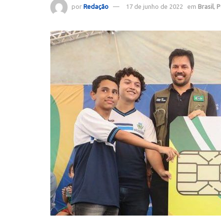
por
Redação
17 de junho de 2022
em
Brasil
,
P