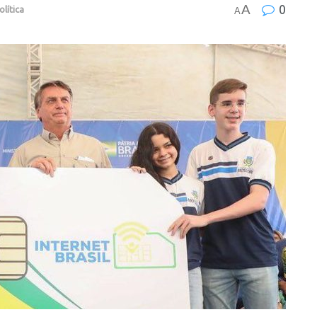
A
0
olítica
A