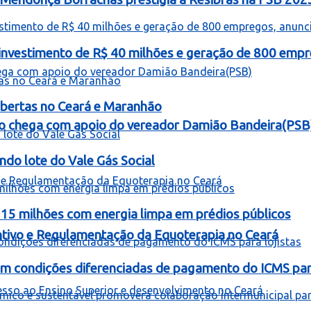
á investimento de R$ 40 milhões e geração de 800 empr
bertas no Ceará e Maranhão
o chega com apoio do vereador Damião Bandeira(PSB
ndo lote do Vale Gás Social
 15 milhões com energia limpa em prédios públicos
entivo e Regulamentação da Equoterapia no Ceará
om condições diferenciadas de pagamento do ICMS para