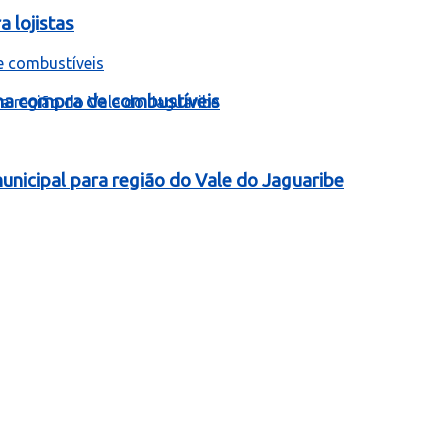
 lojistas
 na compra de combustíveis
nicipal para região do Vale do Jaguaribe