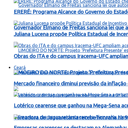
ERERÉ: Programa Alcance do Governo do Estad
Governador Elmano de Freitas sanciona lei que au
Juliana Lucena propõe Política Estadual de Inc
Obras do ITA e do campus Iracema-UFC ampliam
Ceará
LIMOEIRO DO NORTE: Projeto ‘Prefeitura Presen
Mercado financeiro diminui previsão da inflaçã
Lotérico cearense que ganhou na Mega-Sena ac
Vereadora de Jaguaretama recebe honraria na 9
Empresas cearenses se destacam na Alemanha: 