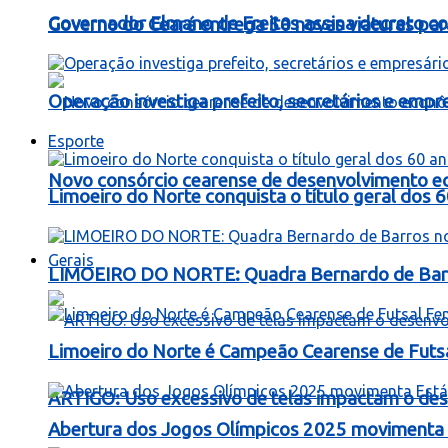
Governador Elmano de Freitas assina decreto c
Governo do Ceará entrega 50 novas viaturas para
Operação investiga prefeito, secretários e emp
Esporte
Novo consórcio cearense de desenvolvimento ec
Limoeiro do Norte conquista o título geral dos 
Gerais
LIMOEIRO DO NORTE: Quadra Bernardo de Barros
Limoeiro do Norte é Campeão Cearense de Futs
ARTIGO: Uso excessivo de telas impactam o dese
Abertura dos Jogos Olímpicos 2025 movimenta E