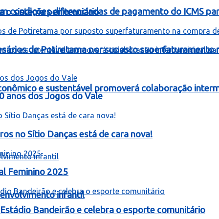
om condições diferenciadas de pagamento do ICMS para
 o sistema penitenciário
resários de Potiretama por suposto superfaturamento
onômico e sustentável promoverá colaboração intermu
60 anos dos Jogos do Vale
 no Sítio Danças está de cara nova!
al Feminino 2025
nvolvimento infantil
stádio Bandeirão e celebra o esporte comunitário