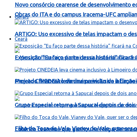
Novo consórcio cearense de desenvolvimento ec
Obras do ITA e do campus Iracema-UFC ampliam
Gerais
ARTIGO: Uso excessivo de telas impactam o dese
Ceará
Exposição “Eu faço parte dessa história” ficará
Mercado financeiro diminui previsão da inflaçã
Projeto CINEDEIA leva cinema inclusivo à Limoe
Grupo Especial retorna à Sapucaí depois de dois
Filho do Toca do Vale, Vianey do Vale, quer ser o
Lotérico cearense que ganhou na Mega-Sena ac