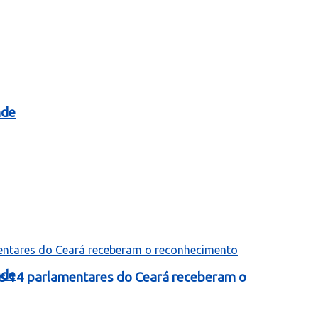
nde
nde
as 14 parlamentares do Ceará receberam o