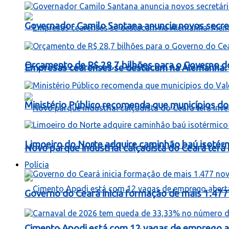
Governador Camilo Santana anuncia novos secret
Orçamento de R$ 28,7 bilhões para o Governo d
Empresas cearenses se destacam na Alemanha: 
Ministério Público recomenda que municípios do 
Limoeiro do Norte adquire caminhão baú isotér
Novo parque industrial calçadista do Ceará ter
Polícia
Governo do Ceará inicia formação de mais 1.477 
Cimento Apodi está com 12 vagas de emprego a