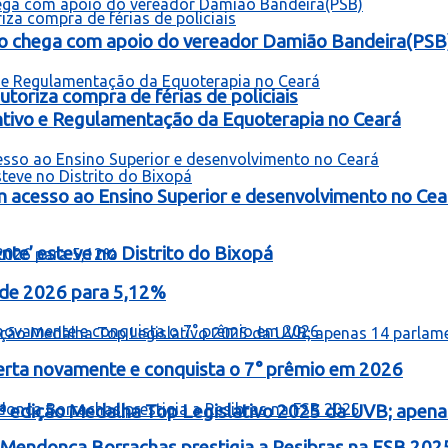
o chega com apoio do vereador Damião Bandeira(PSB
toriza compra de férias de policiais
entivo e Regulamentação da Equoterapia no Ceará
 acesso ao Ensino Superior e desenvolvimento no Cea
te’ esteve no Distrito do Bixopá
o de 2026 para 5,12%
erta novamente e conquista o 7° prêmio em 2026
ª edição Medalha Top Legislativo 2025 da UVB; apen
Mendonça Borrachas prestigia a Resibras na FSB 202