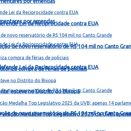
lamentares por emendas
lamentares por emendas
e defende Lei da Reciprocidade contra EUA
rução de novo reservatório de R$ 104 mil no Canto Gra
e defende Lei da Reciprocidade contra EUA
toriza compra de férias de policiais
te’ esteve no Distrito do Bixopá
rução de novo reservatório de R$ 104 mil no Canto Gra
ª edição Medalha Top Legislativo 2025 da UVB; apen