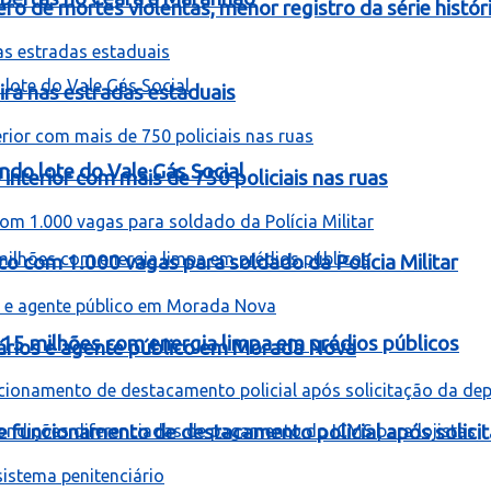
 de mortes violentas, menor registro da série histór
ira nas estradas estaduais
ndo lote do Vale Gás Social
interior com mais de 750 policiais nas ruas
co com 1.000 vagas para soldado da Polícia Militar
 15 milhões com energia limpa em prédios públicos
rios e agente público em Morada Nova
be funcionamento de destacamento policial após solici