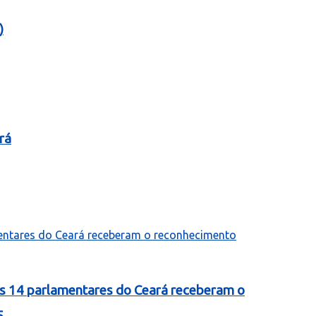
)
rá
as 14 parlamentares do Ceará receberam o
5