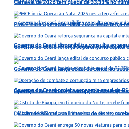
Carnaval de 2026 tem queda de 33,33% no número
PMCE inicia Operação Natal 2025 nesta terça-fe
Governo do Ceará disponibiliza consulta ao segu
Governo do Ceará reforça segurança na capital e 
Governo do Ceará lança edital de concurso públi
Governo do Ceará projeta economia anual de R$
Operação de combate a corrupção mira empresá
Distrito de Bixopá, em Limoeiro do Norte, rece