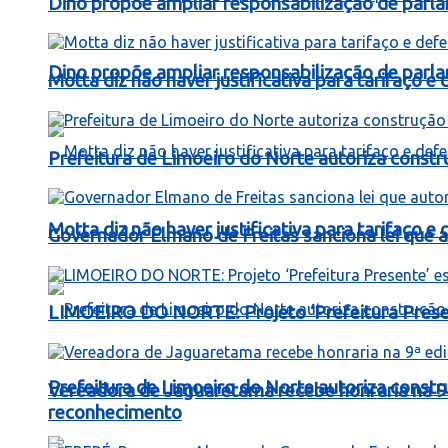
Dino propõe ampliar responsabilização de par
Dino propõe ampliar responsabilização de par
Motta diz não haver justificativa para tarifaço 
Prefeitura de Limoeiro do Norte autoriza const
Motta diz não haver justificativa para tarifaço 
Governador Elmano de Freitas sanciona lei que au
LIMOEIRO DO NORTE: Projeto ‘Prefeitura Presen
Prefeitura de Limoeiro do Norte autoriza const
Vereadora de Jaguaretama recebe honraria na 9
reconhecimento