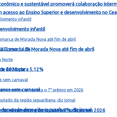
onômico e sustentável promoverá colaboração intermu
 acesso ao Ensino Superior e desenvolvimento no Cea
nvolvimento infantil
 na Comarca de Morada Nova até fim de abril
o de 2026 para 5,12%
iro do Norte
 anos sem carnaval
 deputado da região jaguaribana, diz jornal
erta novamente e conquista o 7° prêmio em 2026