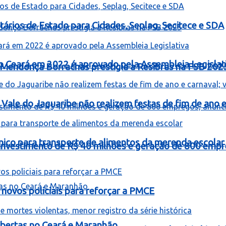
ários de Estado para Cidades, Seplag, Secitece e SDA
o Ceará em 2022 é aprovado pela Assembleia Legislat
Mendonça Borrachas prestigia a Resibras na FSB 202
Vale do Jaguaribe não realizem festas de fim de ano e 
mico para transporte de alimentos da merenda escolar
á investimento de R$ 40 milhões e geração de 800 empr
novos policiais para reforçar a PMCE
bertas no Ceará e Maranhão