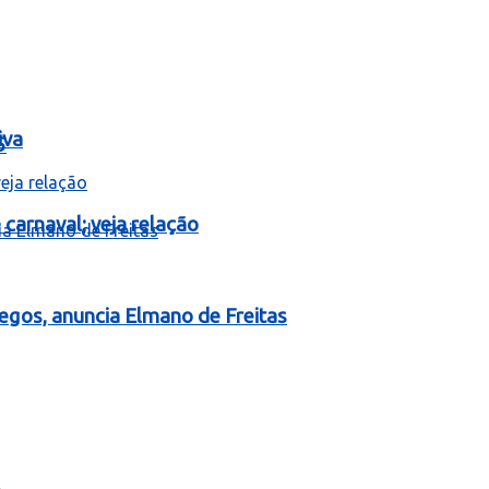
iva
5
carnaval; veja relação
egos, anuncia Elmano de Freitas