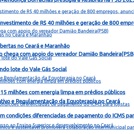
á investimento de R$ 40 milhões e geração de 800 empr
bertas no Ceará e Maranhão
o chega com apoio do vereador Damião Bandeira(PSB
ndo lote do Vale Gás Social
 15 milhões com energia limpa em prédios públicos
entivo e Regulamentação da Equoterapia no Ceará
om condições diferenciadas de pagamento do ICMS para