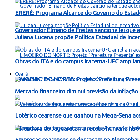
ERERÉ: Programa Alcance do Governo do Estad
Governador Elmano de Freitas sanciona lei que au
Juliana Lucena propõe Política Estadual de Inc
Obras do ITA e do campus Iracema-UFC ampliam
Ceará
LIMOEIRO DO NORTE: Projeto ‘Prefeitura Presen
Mercado financeiro diminui previsão da inflaçã
Lotérico cearense que ganhou na Mega-Sena ac
Vereadora de Jaguaretama recebe honraria na 9
Empresas cearenses se destacam na Alemanha: 