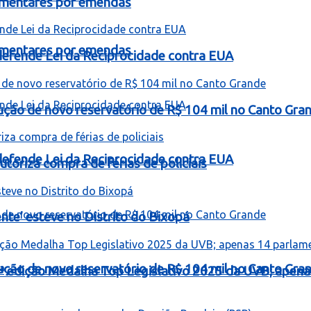
lamentares por emendas
lamentares por emendas
e defende Lei da Reciprocidade contra EUA
rução de novo reservatório de R$ 104 mil no Canto Gra
e defende Lei da Reciprocidade contra EUA
toriza compra de férias de policiais
te’ esteve no Distrito do Bixopá
rução de novo reservatório de R$ 104 mil no Canto Gra
ª edição Medalha Top Legislativo 2025 da UVB; apen