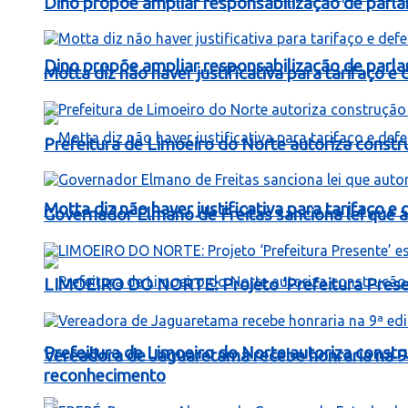
Dino propõe ampliar responsabilização de par
Dino propõe ampliar responsabilização de par
Motta diz não haver justificativa para tarifaço 
Prefeitura de Limoeiro do Norte autoriza const
Motta diz não haver justificativa para tarifaço 
Governador Elmano de Freitas sanciona lei que au
LIMOEIRO DO NORTE: Projeto ‘Prefeitura Presen
Prefeitura de Limoeiro do Norte autoriza const
Vereadora de Jaguaretama recebe honraria na 9
reconhecimento