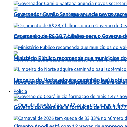
Governador Camilo Santana anuncia novos secret
Orçamento de R$ 28,7 bilhões para o Governo d
Empresas cearenses se destacam na Alemanha: 
Ministério Público recomenda que municípios do 
Limoeiro do Norte adquire caminhão baú isotér
Novo parque industrial calçadista do Ceará ter
Polícia
Governo do Ceará inicia formação de mais 1.477 
Cimento Apodi está com 12 vagas de emprego a