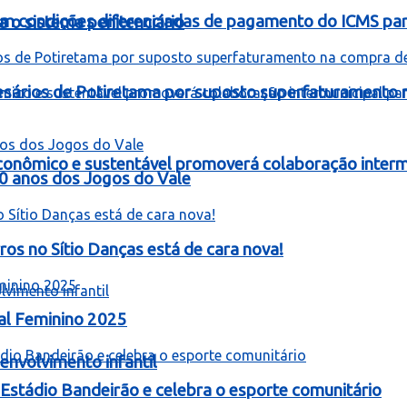
om condições diferenciadas de pagamento do ICMS para
 o sistema penitenciário
resários de Potiretama por suposto superfaturamento
onômico e sustentável promoverá colaboração intermu
60 anos dos Jogos do Vale
 no Sítio Danças está de cara nova!
al Feminino 2025
nvolvimento infantil
stádio Bandeirão e celebra o esporte comunitário