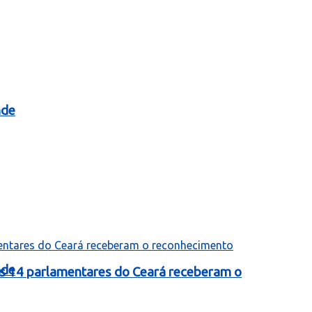
nde
nde
as 14 parlamentares do Ceará receberam o