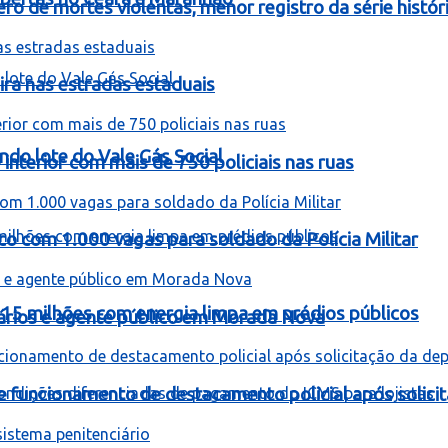
 de mortes violentas, menor registro da série histór
ira nas estradas estaduais
ndo lote do Vale Gás Social
interior com mais de 750 policiais nas ruas
co com 1.000 vagas para soldado da Polícia Militar
 15 milhões com energia limpa em prédios públicos
rios e agente público em Morada Nova
be funcionamento de destacamento policial após solici