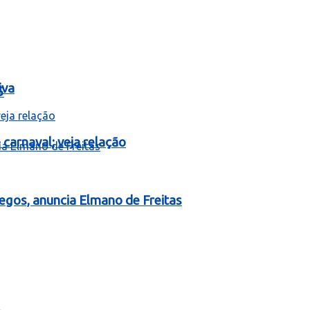
iva
5
carnaval; veja relação
egos, anuncia Elmano de Freitas