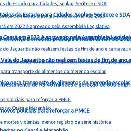
ários de Estado para Cidades, Seplag, Secitece e SDA
o Ceará em 2022 é aprovado pela Assembleia Legislat
Mendonça Borrachas prestigia a Resibras na FSB 202
Vale do Jaguaribe não realizem festas de fim de ano e 
mico para transporte de alimentos da merenda escolar
á investimento de R$ 40 milhões e geração de 800 empr
novos policiais para reforçar a PMCE
bertas no Ceará e Maranhão