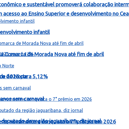
onômico e sustentável promoverá colaboração intermu
 acesso ao Ensino Superior e desenvolvimento no Cea
nvolvimento infantil
 na Comarca de Morada Nova até fim de abril
o de 2026 para 5,12%
iro do Norte
 anos sem carnaval
 deputado da região jaguaribana, diz jornal
erta novamente e conquista o 7° prêmio em 2026