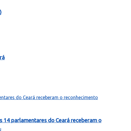
)
rá
as 14 parlamentares do Ceará receberam o
5