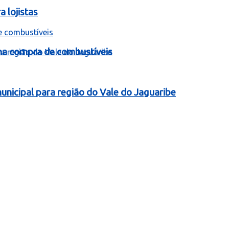
 lojistas
 na compra de combustíveis
nicipal para região do Vale do Jaguaribe