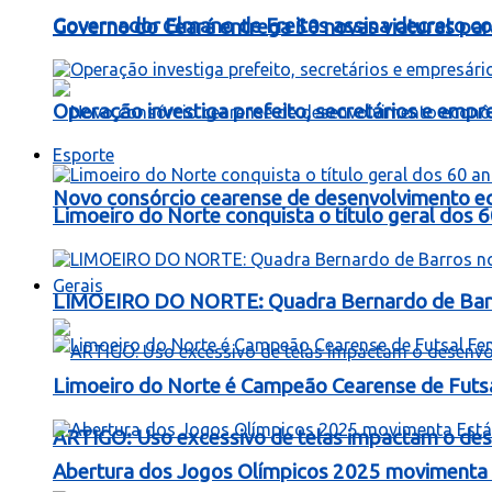
Governador Elmano de Freitas assina decreto c
Governo do Ceará entrega 50 novas viaturas para
Operação investiga prefeito, secretários e emp
Esporte
Novo consórcio cearense de desenvolvimento ec
Limoeiro do Norte conquista o título geral dos 
Gerais
LIMOEIRO DO NORTE: Quadra Bernardo de Barros
Limoeiro do Norte é Campeão Cearense de Futs
ARTIGO: Uso excessivo de telas impactam o dese
Abertura dos Jogos Olímpicos 2025 movimenta E