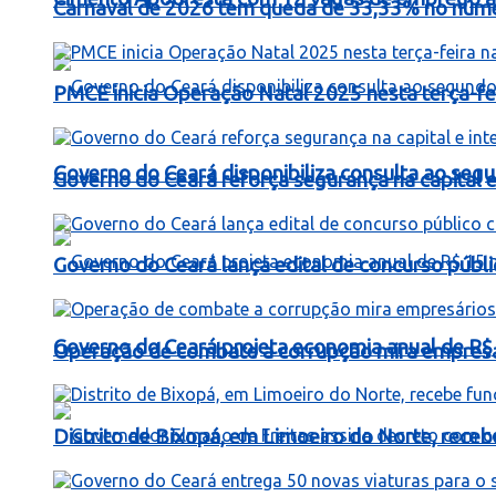
Carnaval de 2026 tem queda de 33,33% no número
PMCE inicia Operação Natal 2025 nesta terça-fe
Governo do Ceará disponibiliza consulta ao segu
Governo do Ceará reforça segurança na capital e 
Governo do Ceará lança edital de concurso públi
Governo do Ceará projeta economia anual de R$
Operação de combate a corrupção mira empresá
Distrito de Bixopá, em Limoeiro do Norte, rece