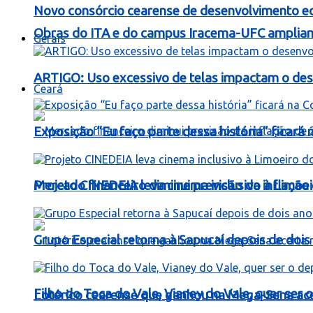
Novo consórcio cearense de desenvolvimento ec
Obras do ITA e do campus Iracema-UFC ampliam
Gerais
ARTIGO: Uso excessivo de telas impactam o dese
Ceará
Exposição “Eu faço parte dessa história” ficará
Mercado financeiro diminui previsão da inflaçã
Projeto CINEDEIA leva cinema inclusivo à Limoe
Grupo Especial retorna à Sapucaí depois de dois
Filho do Toca do Vale, Vianey do Vale, quer ser o
Lotérico cearense que ganhou na Mega-Sena ac