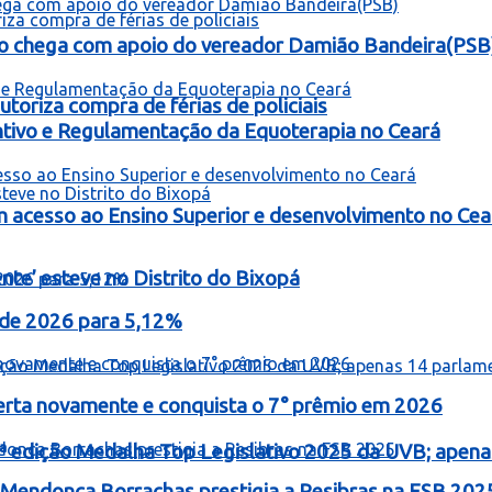
o chega com apoio do vereador Damião Bandeira(PSB
toriza compra de férias de policiais
entivo e Regulamentação da Equoterapia no Ceará
 acesso ao Ensino Superior e desenvolvimento no Cea
te’ esteve no Distrito do Bixopá
o de 2026 para 5,12%
erta novamente e conquista o 7° prêmio em 2026
ª edição Medalha Top Legislativo 2025 da UVB; apen
Mendonça Borrachas prestigia a Resibras na FSB 202