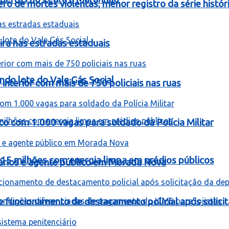
 de mortes violentas, menor registro da série histór
ira nas estradas estaduais
ndo lote do Vale Gás Social
interior com mais de 750 policiais nas ruas
co com 1.000 vagas para soldado da Polícia Militar
 15 milhões com energia limpa em prédios públicos
rios e agente público em Morada Nova
be funcionamento de destacamento policial após solici