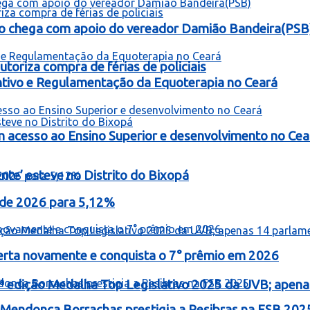
o chega com apoio do vereador Damião Bandeira(PSB
toriza compra de férias de policiais
entivo e Regulamentação da Equoterapia no Ceará
 acesso ao Ensino Superior e desenvolvimento no Cea
te’ esteve no Distrito do Bixopá
o de 2026 para 5,12%
erta novamente e conquista o 7° prêmio em 2026
ª edição Medalha Top Legislativo 2025 da UVB; apen
Mendonça Borrachas prestigia a Resibras na FSB 202