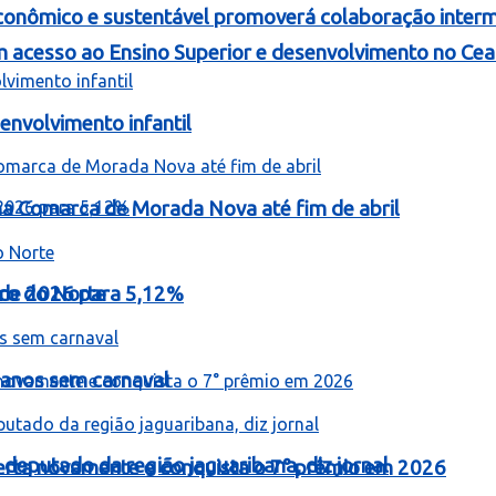
onômico e sustentável promoverá colaboração intermu
 acesso ao Ensino Superior e desenvolvimento no Cea
nvolvimento infantil
 na Comarca de Morada Nova até fim de abril
o de 2026 para 5,12%
iro do Norte
 anos sem carnaval
 deputado da região jaguaribana, diz jornal
erta novamente e conquista o 7° prêmio em 2026