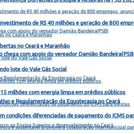
á investimento de R$ 40 milhões e geração de 800 empr
bertas no Ceará e Maranhão
o chega com apoio do vereador Damião Bandeira(PSB
ndo lote do Vale Gás Social
 15 milhões com energia limpa em prédios públicos
entivo e Regulamentação da Equoterapia no Ceará
om condições diferenciadas de pagamento do ICMS para