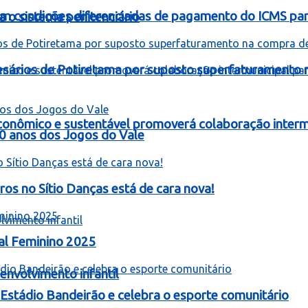
om condições diferenciadas de pagamento do ICMS para
 o sistema penitenciário
resários de Potiretama por suposto superfaturamento
onômico e sustentável promoverá colaboração intermu
60 anos dos Jogos do Vale
 no Sítio Danças está de cara nova!
al Feminino 2025
nvolvimento infantil
stádio Bandeirão e celebra o esporte comunitário