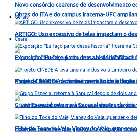
Novo consórcio cearense de desenvolvimento ec
Obras do ITA e do campus Iracema-UFC ampliam
Gerais
ARTIGO: Uso excessivo de telas impactam o dese
Ceará
Exposição “Eu faço parte dessa história” ficará
Mercado financeiro diminui previsão da inflaçã
Projeto CINEDEIA leva cinema inclusivo à Limoe
Grupo Especial retorna à Sapucaí depois de dois
Filho do Toca do Vale, Vianey do Vale, quer ser o
Lotérico cearense que ganhou na Mega-Sena ac