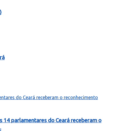
)
rá
as 14 parlamentares do Ceará receberam o
5