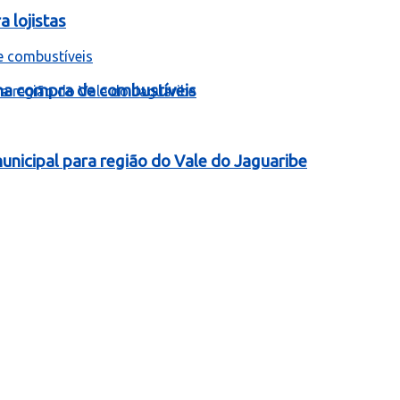
 lojistas
 na compra de combustíveis
nicipal para região do Vale do Jaguaribe