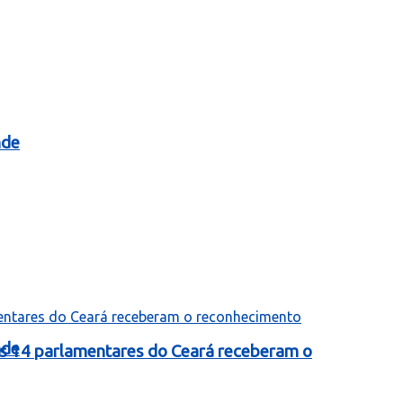
nde
nde
as 14 parlamentares do Ceará receberam o