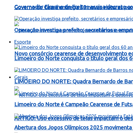
Governador Elmano de Freitas assina decreto c
Governo do Ceará entrega 50 novas viaturas para
Operação investiga prefeito, secretários e emp
Esporte
Novo consórcio cearense de desenvolvimento ec
Limoeiro do Norte conquista o título geral dos 
Gerais
LIMOEIRO DO NORTE: Quadra Bernardo de Barros
Limoeiro do Norte é Campeão Cearense de Futs
ARTIGO: Uso excessivo de telas impactam o dese
Abertura dos Jogos Olímpicos 2025 movimenta E