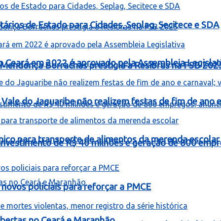
ários de Estado para Cidades, Seplag, Secitece e SDA
o Ceará em 2022 é aprovado pela Assembleia Legislat
Mendonça Borrachas prestigia a Resibras na FSB 202
Vale do Jaguaribe não realizem festas de fim de ano e 
mico para transporte de alimentos da merenda escolar
á investimento de R$ 40 milhões e geração de 800 empr
novos policiais para reforçar a PMCE
bertas no Ceará e Maranhão