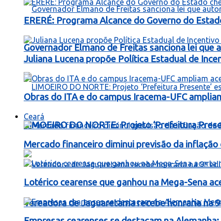
ERERÉ: Programa Alcance do Governo do Estad
Governador Elmano de Freitas sanciona lei que au
Juliana Lucena propõe Política Estadual de Inc
Obras do ITA e do campus Iracema-UFC ampliam
Ceará
LIMOEIRO DO NORTE: Projeto ‘Prefeitura Presen
Mercado financeiro diminui previsão da inflaçã
Lotérico cearense que ganhou na Mega-Sena ac
Vereadora de Jaguaretama recebe honraria na 9
Empresas cearenses se destacam na Alemanha: 