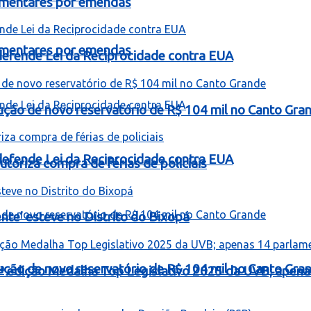
lamentares por emendas
lamentares por emendas
e defende Lei da Reciprocidade contra EUA
rução de novo reservatório de R$ 104 mil no Canto Gra
e defende Lei da Reciprocidade contra EUA
toriza compra de férias de policiais
te’ esteve no Distrito do Bixopá
rução de novo reservatório de R$ 104 mil no Canto Gra
ª edição Medalha Top Legislativo 2025 da UVB; apen