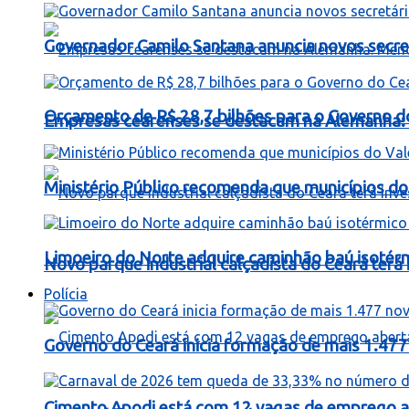
Governador Camilo Santana anuncia novos secret
Orçamento de R$ 28,7 bilhões para o Governo d
Empresas cearenses se destacam na Alemanha: 
Ministério Público recomenda que municípios do 
Limoeiro do Norte adquire caminhão baú isotér
Novo parque industrial calçadista do Ceará ter
Polícia
Governo do Ceará inicia formação de mais 1.477 
Cimento Apodi está com 12 vagas de emprego a