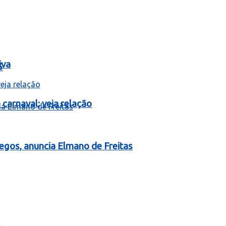
iva
5
carnaval; veja relação
egos, anuncia Elmano de Freitas