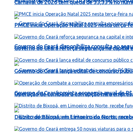
Carnaval de 2026 tem queda de 33,33% no número
PMCE inicia Operação Natal 2025 nesta terça-fe
Governo do Ceará disponibiliza consulta ao segu
Governo do Ceará reforça segurança na capital e 
Governo do Ceará lança edital de concurso públi
Governo do Ceará projeta economia anual de R$
Operação de combate a corrupção mira empresá
Distrito de Bixopá, em Limoeiro do Norte, rece