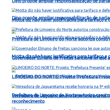
Dino propõe ampliar responsabilização de par
Dino propõe ampliar responsabilização de par
Motta diz não haver justificativa para tarifaço 
Prefeitura de Limoeiro do Norte autoriza const
Motta diz não haver justificativa para tarifaço 
Governador Elmano de Freitas sanciona lei que au
LIMOEIRO DO NORTE: Projeto ‘Prefeitura Presen
Prefeitura de Limoeiro do Norte autoriza const
Vereadora de Jaguaretama recebe honraria na 9
reconhecimento