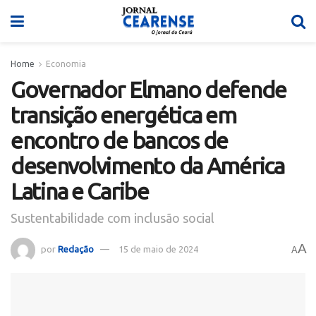
Home
Economia
Governador Elmano defende
transição energética em
encontro de bancos de
desenvolvimento da América
Latina e Caribe
Sustentabilidade com inclusão social
A
por
Redação
15 de maio de 2024
A