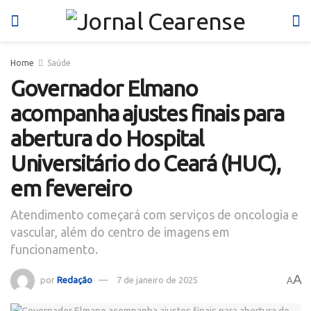
Home
Saúde
Governador Elmano
acompanha ajustes finais para
abertura do Hospital
Universitário do Ceará (HUC),
em fevereiro
Atendimento começará com serviços de oncologia e
vascular, além do centro de imagens em
funcionamento.
A
por
Redação
7 de janeiro de 2025
A