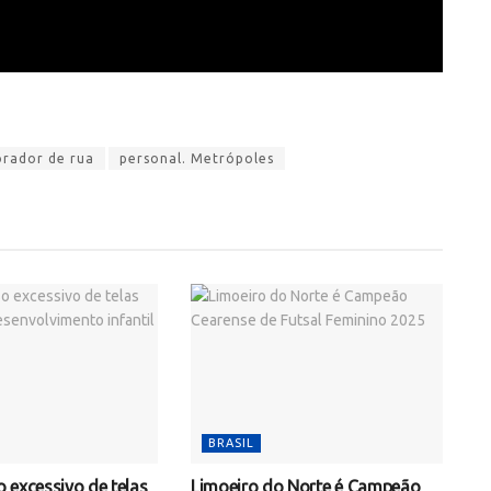
rador de rua
personal. Metrópoles
BRASIL
 excessivo de telas
Limoeiro do Norte é Campeão