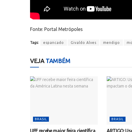
Fonte: Portal Metrópoles
Tags:
espancado
Givaldo Alves
mendigo
mo
VEJA
TAMBÉM
BRASIL
BRASIL
UFF recebe maior feira científica
ARTIGO: Uso