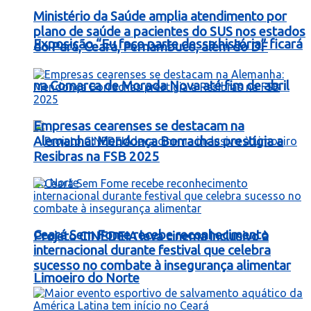
Ministério da Saúde amplia atendimento por
plano de saúde a pacientes do SUS nos estados
Exposição “Eu faço parte dessa história” ficará
do Pará, Ceará, Pernambuco, além do DF
na Comarca de Morada Nova até fim de abril
Empresas cearenses se destacam na
Alemanha: Mendonça Borrachas prestigia a
Resibras na FSB 2025
Ceará Sem Fome recebe reconhecimento
Projeto CINEDEIA leva cinema inclusivo à
internacional durante festival que celebra
sucesso no combate à insegurança alimentar
Limoeiro do Norte