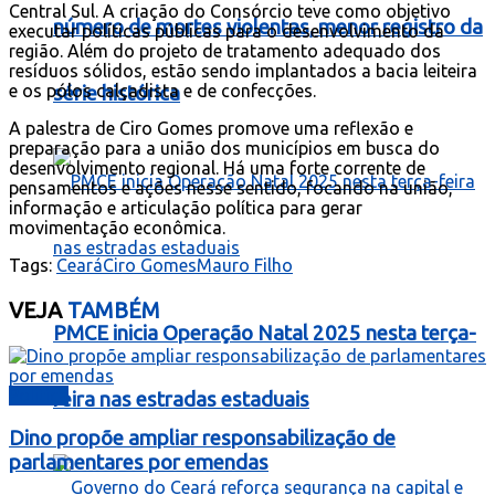
Central Sul. A criação do Consórcio teve como objetivo
número de mortes violentas, menor registro da
executar políticas públicas para o desenvolvimento da
região. Além do projeto de tratamento adequado dos
resíduos sólidos, estão sendo implantados a bacia leiteira
e os pólos calçadista e de confecções.
série histórica
A palestra de Ciro Gomes promove uma reflexão e
preparação para a união dos municípios em busca do
desenvolvimento regional. Há uma forte corrente de
pensamentos e ações nesse sentido, focando na união,
informação e articulação política para gerar
movimentação econômica.
Tags:
Ceará
Ciro Gomes
Mauro Filho
VEJA
TAMBÉM
PMCE inicia Operação Natal 2025 nesta terça-
Política
feira nas estradas estaduais
Dino propõe ampliar responsabilização de
parlamentares por emendas