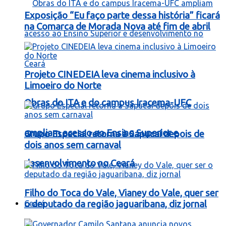
Exposição “Eu faço parte dessa história” ficará
na Comarca de Morada Nova até fim de abril
Projeto CINEDEIA leva cinema inclusivo à
Limoeiro do Norte
Obras do ITA e do campus Iracema-UFC
ampliam acesso ao Ensino Superior e
Grupo Especial retorna à Sapucaí depois de
dois anos sem carnaval
desenvolvimento no Ceará
Filho do Toca do Vale, Vianey do Vale, quer ser
Ceará
o deputado da região jaguaribana, diz jornal