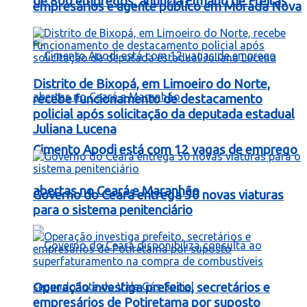
de 800 empregos, anuncia Elmano de Freitas
empresários e agente público em Morada Nova
Distrito de Bixopá, em Limoeiro do Norte,
recebe funcionamento de destacamento
policial após solicitação da deputada estadual
Juliana Lucena
Cimento Apodi está com 12 vagas de emprego
abertas no Ceará e Maranhão
Governo do Ceará entrega 50 novas viaturas
para o sistema penitenciário
Operação investiga prefeito, secretários e
empresários de Potiretama por suposto