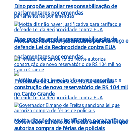
Dino propõe ampliar responsabilização de
parlamentares por emendas
Dino propõe ampliar responsabilização de
Motta diz não haver justificativa para tarifaço e
defende Lei da Reciprocidade contra EUA
parlamentares por emendas
Prefeitura de Limoeiro do Norte autoriza
construção de novo reservatório de R$ 104 mil
no Canto Grande
Motta diz não haver justificativa para tarifaço e
Governador Elmano de Freitas sanciona lei que
autoriza compra de férias de policiais