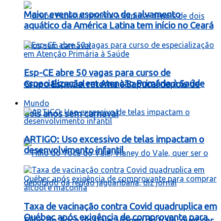
Maior evento esportivo de salvamento
aquático da América Latina tem início no Ceará
Esp-CE abre 50 vagas para curso de
especialização em Atenção Primária à Saúde
Grupo Especial retorna à Sapucaí depois de
Mundo
dois anos sem carnaval
ARTIGO: Uso excessivo de telas impactam o
desenvolvimento infantil
Taxa de vacinação contra Covid quadruplica em
Québec após exigência de comprovante para
Filho do Toca do Vale, Vianey do Vale, quer ser