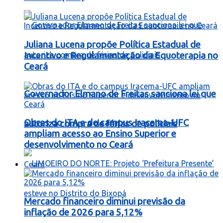
Juliana Lucena propõe Política Estadual de
Incentivo e Regulamentação da Equoterapia no
Ceará
Governador Elmano de Freitas sanciona lei que
Obras do ITA e do campus Iracema-UFC
autoriza compra de férias de policiais
ampliam acesso ao Ensino Superior e
desenvolvimento no Ceará
Ceará
Mercado financeiro diminui previsão da
inflação de 2026 para 5,12%