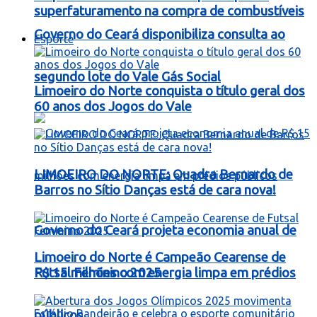
superfaturamento na compra de combustíveis
Governo do Ceará disponibiliza consulta ao
Esporte
segundo lote do Vale Gás Social
Limoeiro do Norte conquista o título geral dos
60 anos dos Jogos do Vale
LIMOEIRO DO NORTE: Quadra Bernardo de
Barros no Sítio Danças está de cara nova!
Governo do Ceará projeta economia anual de
Limoeiro do Norte é Campeão Cearense de
R$ 15 milhões com energia limpa em prédios
Futsal Feminino 2025
públicos