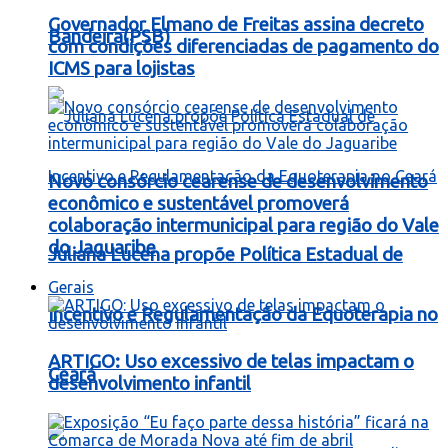
Governador Elmano de Freitas assina decreto
Bandeira(PSB)
com condições diferenciadas de pagamento do
ICMS para lojistas
Novo consórcio cearense de desenvolvimento
econômico e sustentável promoverá
colaboração intermunicipal para região do Vale
do Jaguaribe
Juliana Lucena propõe Política Estadual de
Gerais
Incentivo e Regulamentação da Equoterapia no
ARTIGO: Uso excessivo de telas impactam o
Ceará
desenvolvimento infantil