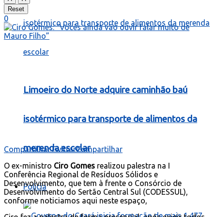
Reset
0
Limoeiro do Norte adquire caminhão baú
isotérmico para transporte de alimentos da
merenda escolar
Compartilhar
Twittar
Compartilhar
O ex-ministro
Ciro Gomes
realizou palestra na I
Conferência Regional de Resíduos Sólidos e
Desenvolvimento, que tem à frente o Consórcio de
Polícia
Desenvolvimento do Sertão Central Sul (CODESSUL),
conforme noticiamos aqui neste espaço,