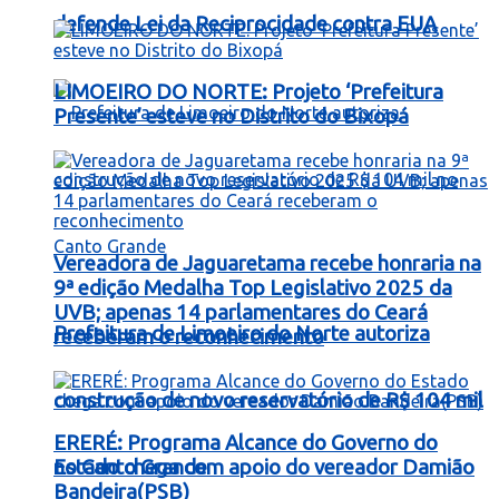
defende Lei da Reciprocidade contra EUA
LIMOEIRO DO NORTE: Projeto ‘Prefeitura
Presente’ esteve no Distrito do Bixopá
Vereadora de Jaguaretama recebe honraria na
9ª edição Medalha Top Legislativo 2025 da
UVB; apenas 14 parlamentares do Ceará
Prefeitura de Limoeiro do Norte autoriza
receberam o reconhecimento
construção de novo reservatório de R$ 104 mil
ERERÉ: Programa Alcance do Governo do
no Canto Grande
Estado chega com apoio do vereador Damião
Bandeira(PSB)