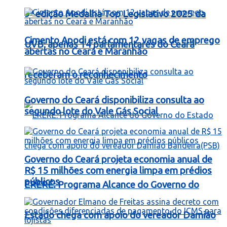
9ª edição Medalha Top Legislativo 2025 da
Cimento Apodi está com 12 vagas de emprego
UVB; apenas 14 parlamentares do Ceará
abertas no Ceará e Maranhão
receberam o reconhecimento
Governo do Ceará disponibiliza consulta ao
segundo lote do Vale Gás Social
Governo do Ceará projeta economia anual de
R$ 15 milhões com energia limpa em prédios
públicos
ERERÉ: Programa Alcance do Governo do
Estado chega com apoio do vereador Damião