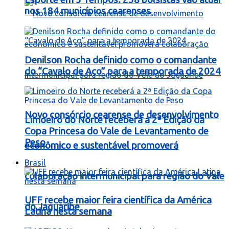
nos 184 municípios cearenses
Denilson Rocha definido como o comandante
do “Cavalo de Aço” para a temporada de 2024
Novo consórcio cearense de desenvolvimento
Limoeiro do Norte receberá a 2ª Edição da
Copa Princesa do Vale de Levantamento de
Peso
econômico e sustentável promoverá
Brasil
colaboração intermunicipal para região do Vale
UFF recebe maior feira científica da América
do Jaguaribe
Latina nesta semana