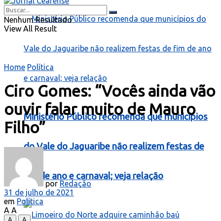
Nenhum Resultado
View All Result
Home
Política
Ciro Gomes: “Vocês ainda vão
ouvir falar muito de Mauro
Ministério Público recomenda que municípios
Filho”
do Vale do Jaguaribe não realizem festas de
fim de ano e carnaval; veja relação
por
Redação
31 de julho de 2021
em
Política
A
A
A
A