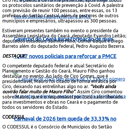
Ciro fez a palestra de forma presencial, após exigir todos
os protocolos sanitários de prevenção à Covid. A palestra
com previsão de reunir 100 pessoas, entre essas, os 13
prefeitos do Sertão Central, além de gestores de outros
municípios e empresários, ultrapassou as 300 pessoas.
Estiveram presentes também no evento o presidente da
Assembleia Legislativa do Ceará, deputado Evandro Leitão;
Governo do Ceará inicia formação de mais
deputados estaduais Salmito Filho, Osmar Baquit e Diego
Barreto além do deputado federal, Pedro Augusto Bezerra.
1.477 novos policiais para reforçar a PMCE
DESTAQUE
O competente deputado federal e atual Secretário do
Planejamento e Gestão do Ceará, Mauro Filho ganhou
destaque no evento. Ao lado de Ciro Gomes, que é
presidenciável, Mauro foi citado de forma enfática por
Ciro, deixando nas entrelinhas algo no ar.
“Vocês ainda
ouvirão falar muito de Mauro Filho”
. Assim Ciro comentou
sobre Mauro, que é o responsável por todo valor liberado
para investimentos e obras no Ceará e o pagamento de
todos os servidores do Estado.
CODESSUL
Carnaval de 2026 tem queda de 33,33% no
O CODESSUL é o Consórcio de Municípios do Sertão