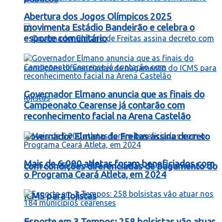
Abertura dos Jogos Olímpicos 2025
movimenta Estádio Bandeirão e celebra o
esporte comunitário
Governador Elmano anuncia que as finais do
Campeonato Cearense já contarão com
reconhecimento facial na Arena Castelão
Governador Elmano de Freitas assina decreto
Mais de 6.000 atletas foram beneficiados com
com condições diferenciadas de pagamento do
o Programa Ceará Atleta, em 2024
ICMS para lojistas
Esporte em 3 Tempos: 258 bolsistas vão atuar