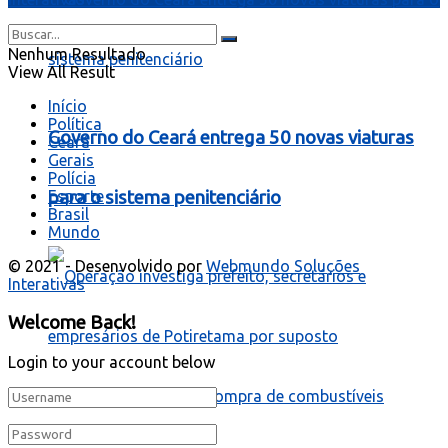
Nenhum Resultado
View All Result
Início
Política
Governo do Ceará entrega 50 novas viaturas
Ceará
Gerais
Polícia
para o sistema penitenciário
Esporte
Brasil
Mundo
© 2021 - Desenvolvido por
Webmundo Soluções
Interativas
Welcome Back!
Login to your account below