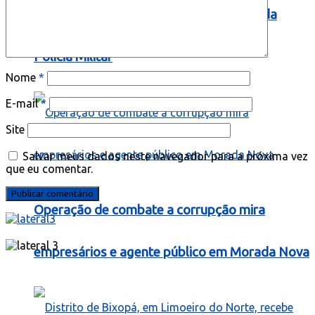
público com 1.000 vagas para soldado da
Polícia Militar
Nome
*
E-mail
*
Site
Salvar meus dados neste navegador para a próxima vez
que eu comentar.
Operação de combate a corrupção mira
empresários e agente público em Morada Nova