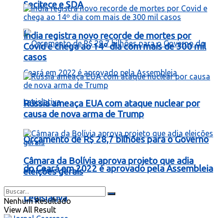
Secitece e SDA
Índia registra novo recorde de mortes por
Covid e chega ao 14º dia com mais de 300 mil
casos
Rússia ameaça EUA com ataque nuclear por
causa de nova arma de Trump
Orçamento de R$ 28,7 bilhões para o Governo
Câmara da Bolívia aprova projeto que adia
do Ceará em 2022 é aprovado pela Assembleia
eleições gerais
Legislativa
Nenhum Resultado
View All Result