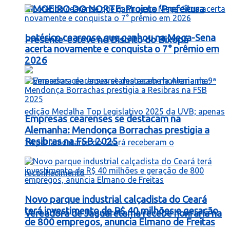
LIMOEIRO DO NORTE: Projeto ‘Prefeitura
Lotérico cearense que ganhou na Mega-Sena
Presente’ esteve no Distrito do Bixopá
acerta novamente e conquista o 7° prêmio em
2026
Empresas cearenses se destacam na
Alemanha: Mendonça Borrachas prestigia a
Resibras na FSB 2025
Novo parque industrial calçadista do Ceará
terá investimento de R$ 40 milhões e geração
Vereadora de Jaguaretama recebe honraria na
de 800 empregos, anuncia Elmano de Freitas