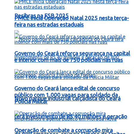
Resibras na FSB 2025
PMCE inicia Operação Natal 2025 nesta terça-
feira nas estradas estaduais
Governo do Ceará reforça segurança na capital
e interior com mais de 750 policiais nas ruas
Governo do Ceará lança edital de concurso
público com 1.000 vagas para soldado da
Novo parque industrial calçadista do Ceará
Polícia Militar
terá investimento de R$ 40 milhões e geração
Operação de combate a corrupção mira