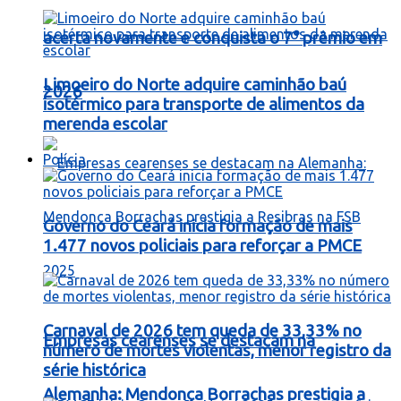
acerta novamente e conquista o 7° prêmio em
Limoeiro do Norte adquire caminhão baú
2026
isotérmico para transporte de alimentos da
merenda escolar
Polícia
Governo do Ceará inicia formação de mais
1.477 novos policiais para reforçar a PMCE
Carnaval de 2026 tem queda de 33,33% no
Empresas cearenses se destacam na
número de mortes violentas, menor registro da
série histórica
Alemanha: Mendonça Borrachas prestigia a