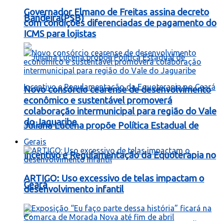
Governador Elmano de Freitas assina decreto
Bandeira(PSB)
com condições diferenciadas de pagamento do
ICMS para lojistas
Novo consórcio cearense de desenvolvimento
econômico e sustentável promoverá
colaboração intermunicipal para região do Vale
do Jaguaribe
Juliana Lucena propõe Política Estadual de
Gerais
Incentivo e Regulamentação da Equoterapia no
ARTIGO: Uso excessivo de telas impactam o
Ceará
desenvolvimento infantil