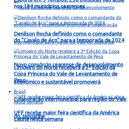
nos 184 municípios cearenses
Denilson Rocha definido como o comandante
do “Cavalo de Aço” para a temporada de 2024
Novo consórcio cearense de desenvolvimento
Limoeiro do Norte receberá a 2ª Edição da
Copa Princesa do Vale de Levantamento de
Peso
econômico e sustentável promoverá
Brasil
colaboração intermunicipal para região do Vale
UFF recebe maior feira científica da América
do Jaguaribe
Latina nesta semana