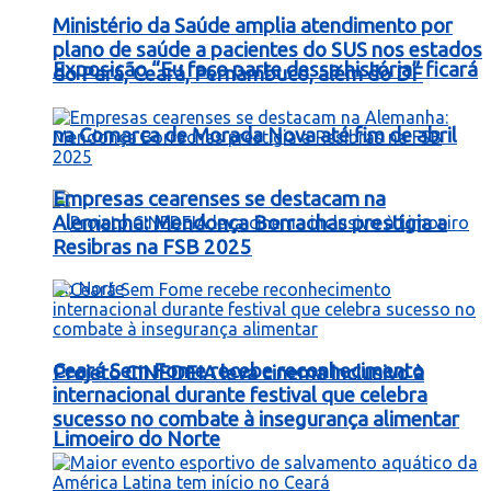
Ministério da Saúde amplia atendimento por
plano de saúde a pacientes do SUS nos estados
Exposição “Eu faço parte dessa história” ficará
do Pará, Ceará, Pernambuco, além do DF
na Comarca de Morada Nova até fim de abril
Empresas cearenses se destacam na
Alemanha: Mendonça Borrachas prestigia a
Resibras na FSB 2025
Ceará Sem Fome recebe reconhecimento
Projeto CINEDEIA leva cinema inclusivo à
internacional durante festival que celebra
sucesso no combate à insegurança alimentar
Limoeiro do Norte