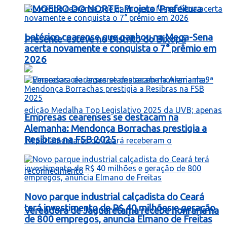
LIMOEIRO DO NORTE: Projeto ‘Prefeitura
Lotérico cearense que ganhou na Mega-Sena
Presente’ esteve no Distrito do Bixopá
acerta novamente e conquista o 7° prêmio em
2026
Empresas cearenses se destacam na
Alemanha: Mendonça Borrachas prestigia a
Resibras na FSB 2025
Novo parque industrial calçadista do Ceará
terá investimento de R$ 40 milhões e geração
Vereadora de Jaguaretama recebe honraria na
de 800 empregos, anuncia Elmano de Freitas