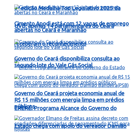
9ª edição Medalha Top Legislativo 2025 da
Cimento Apodi está com 12 vagas de emprego
UVB; apenas 14 parlamentares do Ceará
abertas no Ceará e Maranhão
receberam o reconhecimento
Governo do Ceará disponibiliza consulta ao
segundo lote do Vale Gás Social
Governo do Ceará projeta economia anual de
R$ 15 milhões com energia limpa em prédios
públicos
ERERÉ: Programa Alcance do Governo do
Estado chega com apoio do vereador Damião