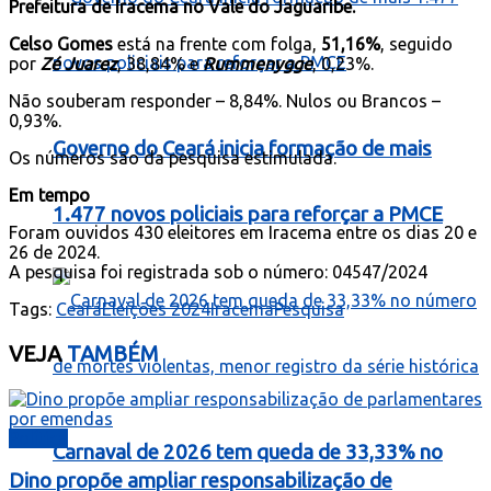
Prefeitura de Iracema no Vale do Jaguaribe.
Celso Gomes
está na frente com folga,
51,16%
, seguido
por
Zé Juarez
, 38,84% e
Rummenygge
, 0,23%.
Não souberam responder – 8,84%. Nulos ou Brancos –
0,93%.
Governo do Ceará inicia formação de mais
Os números são da pesquisa estimulada.
Em tempo
1.477 novos policiais para reforçar a PMCE
Foram ouvidos 430 eleitores em Iracema entre os dias 20 e
26 de 2024.
A pesquisa foi registrada sob o número: 04547/2024
Tags:
Ceará
Eleições 2024
Iracema
Pesquisa
VEJA
TAMBÉM
Política
Carnaval de 2026 tem queda de 33,33% no
Dino propõe ampliar responsabilização de