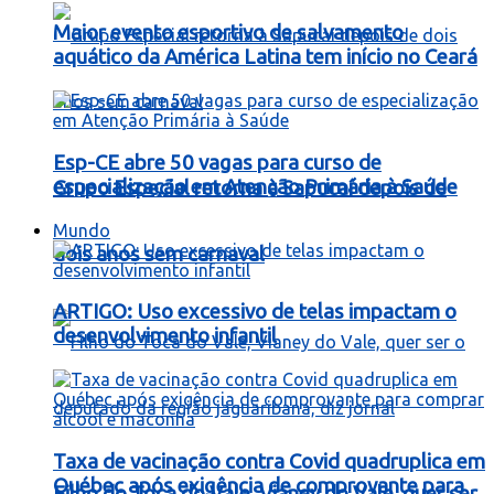
Maior evento esportivo de salvamento
aquático da América Latina tem início no Ceará
Esp-CE abre 50 vagas para curso de
especialização em Atenção Primária à Saúde
Grupo Especial retorna à Sapucaí depois de
Mundo
dois anos sem carnaval
ARTIGO: Uso excessivo de telas impactam o
desenvolvimento infantil
Taxa de vacinação contra Covid quadruplica em
Québec após exigência de comprovante para
Filho do Toca do Vale, Vianey do Vale, quer ser