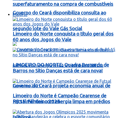
superfaturamento na compra de combustíveis
Governo do Ceará disponibiliza consulta ao
Esporte
segundo lote do Vale Gás Social
Limoeiro do Norte conquista o título geral dos
60 anos dos Jogos do Vale
LIMOEIRO DO NORTE: Quadra Bernardo de
Barros no Sítio Danças está de cara nova!
Governo do Ceará projeta economia anual de
Limoeiro do Norte é Campeão Cearense de
R$ 15 milhões com energia limpa em prédios
Futsal Feminino 2025
públicos