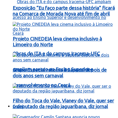
Exposição “Eu faço parte dessa história” ficará
na Comarca de Morada Nova até fim de abril
Projeto CINEDEIA leva cinema inclusivo à
Limoeiro do Norte
Obras do ITA e do campus Iracema-UFC
ampliam acesso ao Ensino Superior e
Grupo Especial retorna à Sapucaí depois de
dois anos sem carnaval
desenvolvimento no Ceará
Filho do Toca do Vale, Vianey do Vale, quer ser
Ceará
o deputado da região jaguaribana, diz jornal