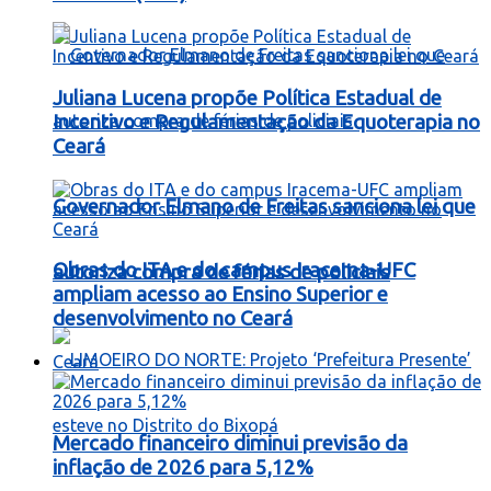
Juliana Lucena propõe Política Estadual de
Incentivo e Regulamentação da Equoterapia no
Ceará
Governador Elmano de Freitas sanciona lei que
Obras do ITA e do campus Iracema-UFC
autoriza compra de férias de policiais
ampliam acesso ao Ensino Superior e
desenvolvimento no Ceará
Ceará
Mercado financeiro diminui previsão da
inflação de 2026 para 5,12%