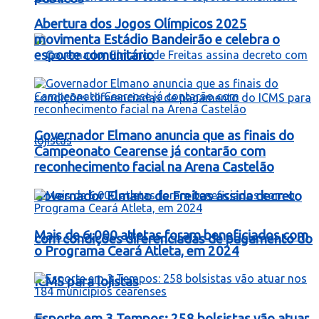
Abertura dos Jogos Olímpicos 2025
movimenta Estádio Bandeirão e celebra o
esporte comunitário
Governador Elmano anuncia que as finais do
Campeonato Cearense já contarão com
reconhecimento facial na Arena Castelão
Governador Elmano de Freitas assina decreto
Mais de 6.000 atletas foram beneficiados com
com condições diferenciadas de pagamento do
o Programa Ceará Atleta, em 2024
ICMS para lojistas
Esporte em 3 Tempos: 258 bolsistas vão atuar