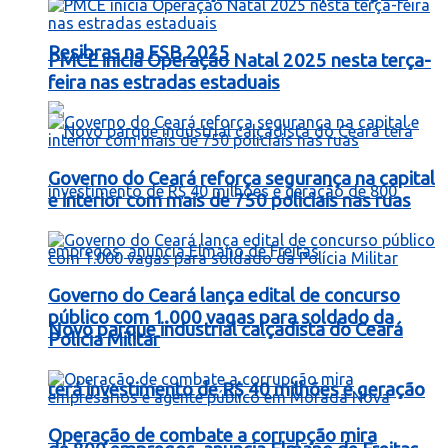
Resibras na FSB 2025
PMCE inicia Operação Natal 2025 nesta terça-
feira nas estradas estaduais
Governo do Ceará reforça segurança na capital
e interior com mais de 750 policiais nas ruas
Governo do Ceará lança edital de concurso
público com 1.000 vagas para soldado da
Novo parque industrial calçadista do Ceará
Polícia Militar
terá investimento de R$ 40 milhões e geração
Operação de combate a corrupção mira