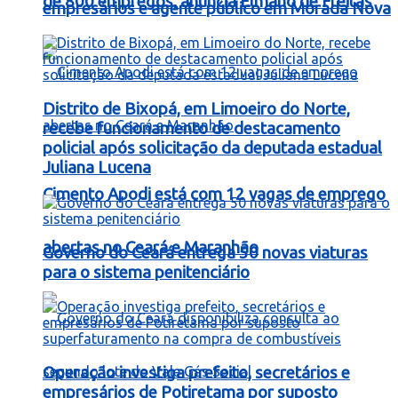
de 800 empregos, anuncia Elmano de Freitas
empresários e agente público em Morada Nova
Distrito de Bixopá, em Limoeiro do Norte,
recebe funcionamento de destacamento
policial após solicitação da deputada estadual
Juliana Lucena
Cimento Apodi está com 12 vagas de emprego
abertas no Ceará e Maranhão
Governo do Ceará entrega 50 novas viaturas
para o sistema penitenciário
Operação investiga prefeito, secretários e
empresários de Potiretama por suposto