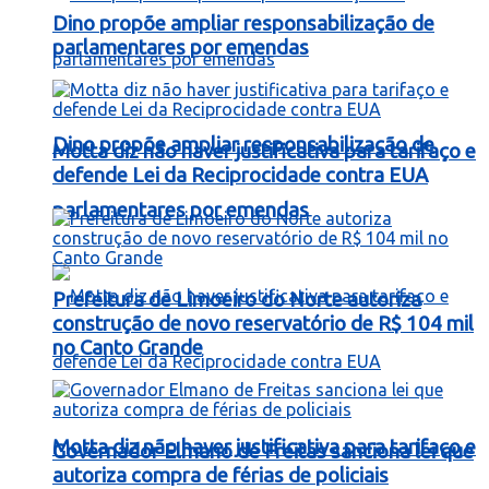
Dino propõe ampliar responsabilização de
parlamentares por emendas
Dino propõe ampliar responsabilização de
Motta diz não haver justificativa para tarifaço e
defende Lei da Reciprocidade contra EUA
parlamentares por emendas
Prefeitura de Limoeiro do Norte autoriza
construção de novo reservatório de R$ 104 mil
no Canto Grande
Motta diz não haver justificativa para tarifaço e
Governador Elmano de Freitas sanciona lei que
autoriza compra de férias de policiais