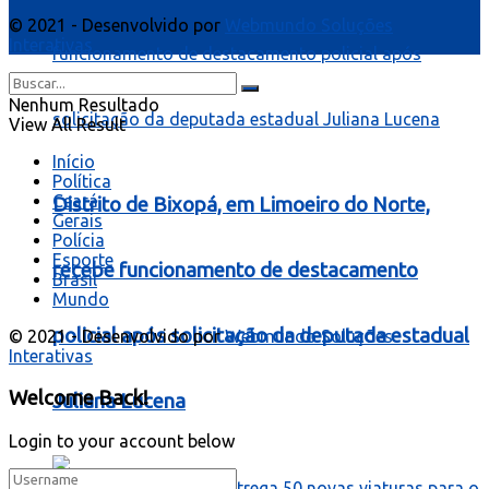
© 2021 - Desenvolvido por
Webmundo Soluções
Interativas
Nenhum Resultado
View All Result
Início
Política
Ceará
Distrito de Bixopá, em Limoeiro do Norte,
Gerais
Polícia
Esporte
recebe funcionamento de destacamento
Brasil
Mundo
policial após solicitação da deputada estadual
© 2021 - Desenvolvido por
Webmundo Soluções
Interativas
Welcome Back!
Juliana Lucena
Login to your account below