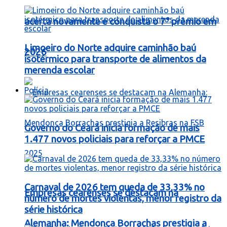
acerta novamente e conquista o 7° prêmio em
Limoeiro do Norte adquire caminhão baú
2026
isotérmico para transporte de alimentos da
merenda escolar
Polícia
Governo do Ceará inicia formação de mais
1.477 novos policiais para reforçar a PMCE
Carnaval de 2026 tem queda de 33,33% no
Empresas cearenses se destacam na
número de mortes violentas, menor registro da
série histórica
Alemanha: Mendonça Borrachas prestigia a