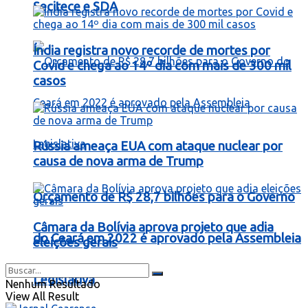
Secitece e SDA
Índia registra novo recorde de mortes por
Covid e chega ao 14º dia com mais de 300 mil
casos
Rússia ameaça EUA com ataque nuclear por
causa de nova arma de Trump
Orçamento de R$ 28,7 bilhões para o Governo
Câmara da Bolívia aprova projeto que adia
do Ceará em 2022 é aprovado pela Assembleia
eleições gerais
Legislativa
Nenhum Resultado
View All Result