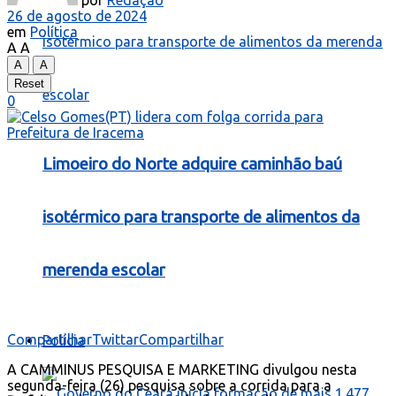
por
Redação
26 de agosto de 2024
em
Política
A
A
A
A
Reset
0
Limoeiro do Norte adquire caminhão baú
isotérmico para transporte de alimentos da
merenda escolar
Compartilhar
Twittar
Compartilhar
Polícia
A CAMMINUS PESQUISA E MARKETING divulgou nesta
segunda-feira (26) pesquisa sobre a corrida para a