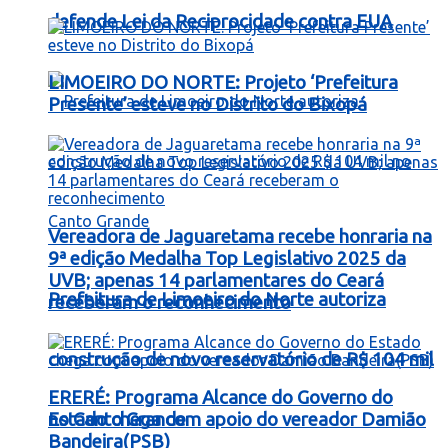
defende Lei da Reciprocidade contra EUA
LIMOEIRO DO NORTE: Projeto ‘Prefeitura
Presente’ esteve no Distrito do Bixopá
Vereadora de Jaguaretama recebe honraria na
9ª edição Medalha Top Legislativo 2025 da
UVB; apenas 14 parlamentares do Ceará
Prefeitura de Limoeiro do Norte autoriza
receberam o reconhecimento
construção de novo reservatório de R$ 104 mil
ERERÉ: Programa Alcance do Governo do
no Canto Grande
Estado chega com apoio do vereador Damião
Bandeira(PSB)