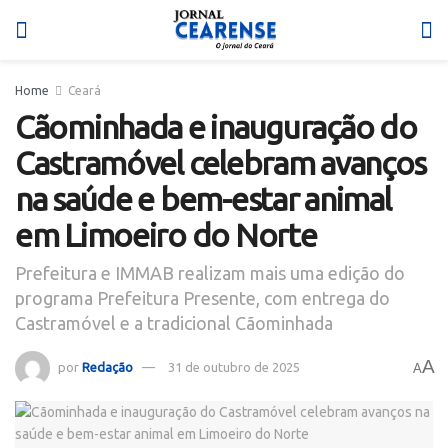
Home
Ceará
Cãominhada e inauguração do
Castramóvel celebram avanços
na saúde e bem-estar animal
em Limoeiro do Norte
Prefeitura e IMMAB realizam mais uma edição do
programa Prefeitura Presente, com entrega do
Castramóvel e a tradicional Cãominhada
A
por
Redação
31 de outubro de 2025
A