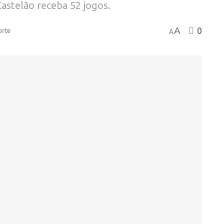
astelão receba 52 jogos.
A
0
orte
A