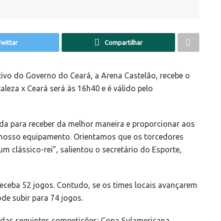
wittar
Compartilhar
ivo do Governo do Ceará, a Arena Castelão, recebe o
taleza x Ceará será às 16h40 e é válido pelo
da para receber da melhor maneira e proporcionar aos
m nosso equipamento. Orientamos que os torcedores
 clássico-rei”, salientou o secretário do Esporte,
receba 52 jogos. Contudo, se os times locais avançarem
de subir para 74 jogos.
s das seguintes competições: Copa Sulamericana,