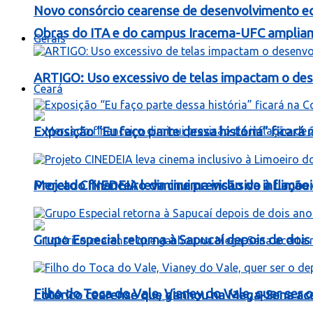
Novo consórcio cearense de desenvolvimento ec
Obras do ITA e do campus Iracema-UFC ampliam
Gerais
ARTIGO: Uso excessivo de telas impactam o dese
Ceará
Exposição “Eu faço parte dessa história” ficará
Mercado financeiro diminui previsão da inflaçã
Projeto CINEDEIA leva cinema inclusivo à Limoe
Grupo Especial retorna à Sapucaí depois de dois
Filho do Toca do Vale, Vianey do Vale, quer ser o
Lotérico cearense que ganhou na Mega-Sena ac