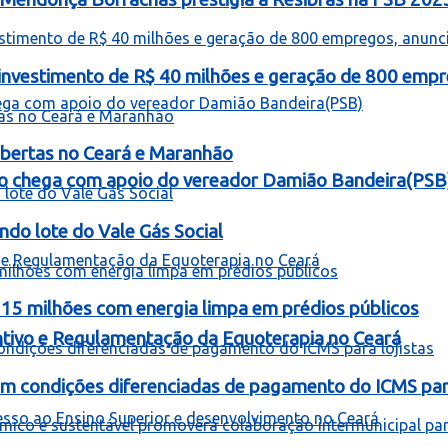
á investimento de R$ 40 milhões e geração de 800 empr
bertas no Ceará e Maranhão
o chega com apoio do vereador Damião Bandeira(PSB
ndo lote do Vale Gás Social
 15 milhões com energia limpa em prédios públicos
entivo e Regulamentação da Equoterapia no Ceará
om condições diferenciadas de pagamento do ICMS para