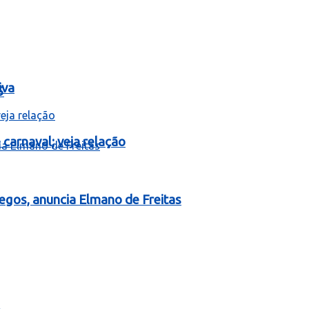
iva
5
carnaval; veja relação
egos, anuncia Elmano de Freitas