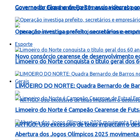
Governador Elmano de Freitas assina decreto c
Governo do Ceará entrega 50 novas viaturas para
Operação investiga prefeito, secretários e emp
Esporte
Novo consórcio cearense de desenvolvimento ec
Limoeiro do Norte conquista o título geral dos 
Gerais
LIMOEIRO DO NORTE: Quadra Bernardo de Barros
Limoeiro do Norte é Campeão Cearense de Futs
ARTIGO: Uso excessivo de telas impactam o dese
Abertura dos Jogos Olímpicos 2025 movimenta E