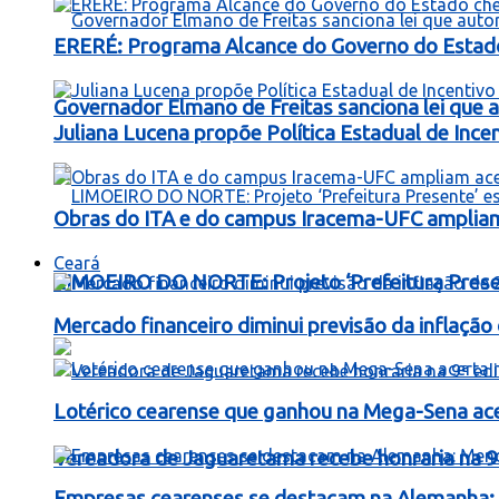
ERERÉ: Programa Alcance do Governo do Estad
Governador Elmano de Freitas sanciona lei que au
Juliana Lucena propõe Política Estadual de Inc
Obras do ITA e do campus Iracema-UFC ampliam
Ceará
LIMOEIRO DO NORTE: Projeto ‘Prefeitura Presen
Mercado financeiro diminui previsão da inflaçã
Lotérico cearense que ganhou na Mega-Sena ac
Vereadora de Jaguaretama recebe honraria na 9
Empresas cearenses se destacam na Alemanha: 