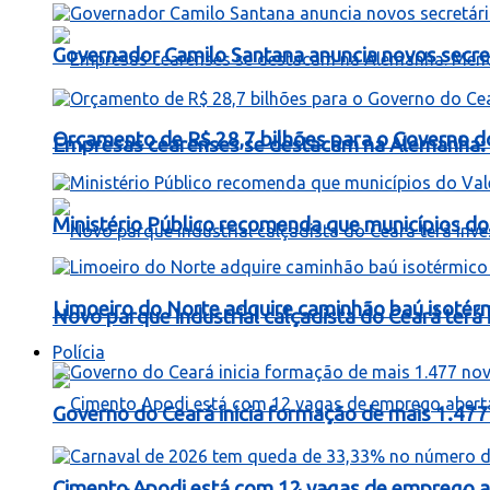
Governador Camilo Santana anuncia novos secret
Orçamento de R$ 28,7 bilhões para o Governo d
Empresas cearenses se destacam na Alemanha: 
Ministério Público recomenda que municípios do 
Limoeiro do Norte adquire caminhão baú isotér
Novo parque industrial calçadista do Ceará ter
Polícia
Governo do Ceará inicia formação de mais 1.477 
Cimento Apodi está com 12 vagas de emprego a