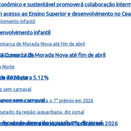
onômico e sustentável promoverá colaboração intermu
 acesso ao Ensino Superior e desenvolvimento no Cea
nvolvimento infantil
 na Comarca de Morada Nova até fim de abril
o de 2026 para 5,12%
iro do Norte
 anos sem carnaval
 deputado da região jaguaribana, diz jornal
erta novamente e conquista o 7° prêmio em 2026