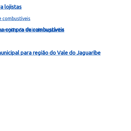
 lojistas
 na compra de combustíveis
nicipal para região do Vale do Jaguaribe