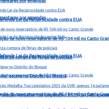
lamentares por emendas
lamentares por emendas
e defende Lei da Reciprocidade contra EUA
rução de novo reservatório de R$ 104 mil no Canto Gra
e defende Lei da Reciprocidade contra EUA
toriza compra de férias de policiais
te’ esteve no Distrito do Bixopá
rução de novo reservatório de R$ 104 mil no Canto Gra
ª edição Medalha Top Legislativo 2025 da UVB; apen