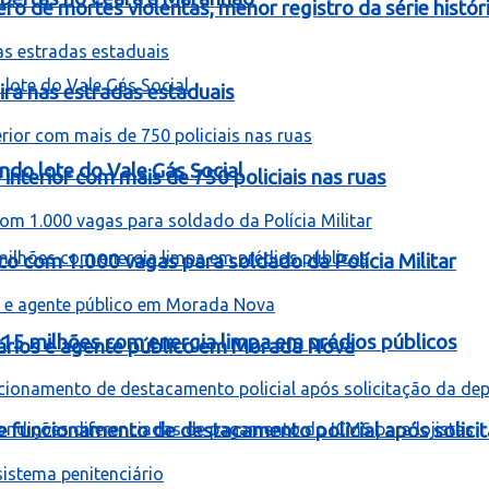
 de mortes violentas, menor registro da série histór
ira nas estradas estaduais
ndo lote do Vale Gás Social
interior com mais de 750 policiais nas ruas
co com 1.000 vagas para soldado da Polícia Militar
 15 milhões com energia limpa em prédios públicos
rios e agente público em Morada Nova
be funcionamento de destacamento policial após solici