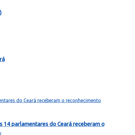
)
rá
as 14 parlamentares do Ceará receberam o
5