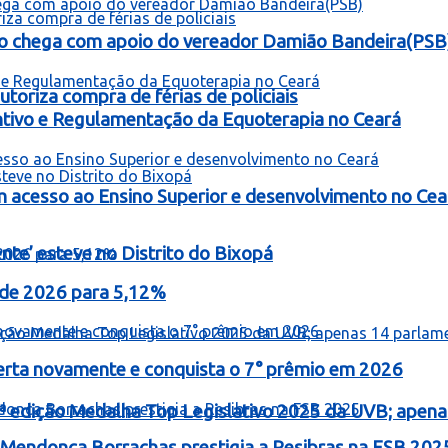
o chega com apoio do vereador Damião Bandeira(PSB
toriza compra de férias de policiais
entivo e Regulamentação da Equoterapia no Ceará
 acesso ao Ensino Superior e desenvolvimento no Cea
te’ esteve no Distrito do Bixopá
o de 2026 para 5,12%
erta novamente e conquista o 7° prêmio em 2026
ª edição Medalha Top Legislativo 2025 da UVB; apen
Mendonça Borrachas prestigia a Resibras na FSB 202