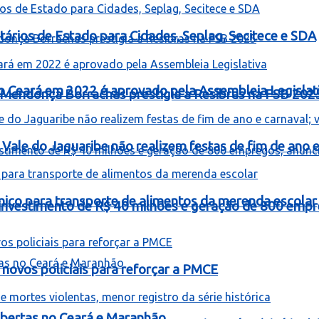
ários de Estado para Cidades, Seplag, Secitece e SDA
o Ceará em 2022 é aprovado pela Assembleia Legislat
Mendonça Borrachas prestigia a Resibras na FSB 202
Vale do Jaguaribe não realizem festas de fim de ano e 
mico para transporte de alimentos da merenda escolar
á investimento de R$ 40 milhões e geração de 800 empr
novos policiais para reforçar a PMCE
bertas no Ceará e Maranhão