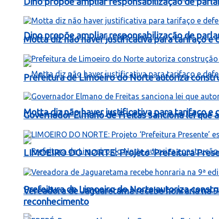
Dino propõe ampliar responsabilização de par
Dino propõe ampliar responsabilização de par
Motta diz não haver justificativa para tarifaço 
Prefeitura de Limoeiro do Norte autoriza const
Motta diz não haver justificativa para tarifaço 
Governador Elmano de Freitas sanciona lei que au
LIMOEIRO DO NORTE: Projeto ‘Prefeitura Presen
Prefeitura de Limoeiro do Norte autoriza const
Vereadora de Jaguaretama recebe honraria na 9
reconhecimento