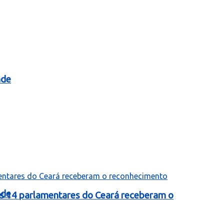
nde
nde
as 14 parlamentares do Ceará receberam o