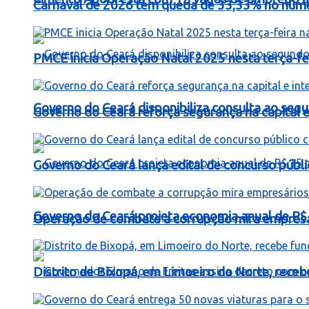
Carnaval de 2026 tem queda de 33,33% no número
PMCE inicia Operação Natal 2025 nesta terça-fe
Governo do Ceará disponibiliza consulta ao segu
Governo do Ceará reforça segurança na capital e 
Governo do Ceará lança edital de concurso públi
Governo do Ceará projeta economia anual de R$
Operação de combate a corrupção mira empresá
Distrito de Bixopá, em Limoeiro do Norte, rece