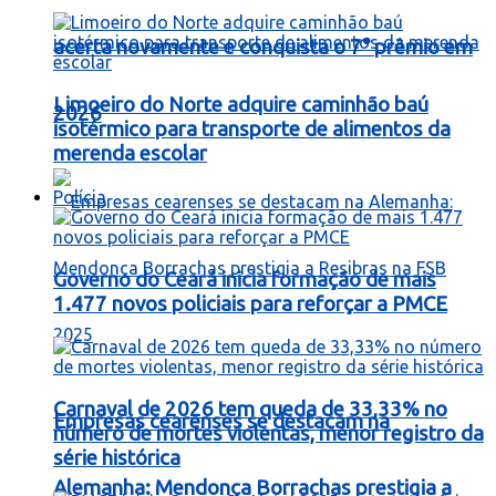
acerta novamente e conquista o 7° prêmio em
Limoeiro do Norte adquire caminhão baú
2026
isotérmico para transporte de alimentos da
merenda escolar
Polícia
Governo do Ceará inicia formação de mais
1.477 novos policiais para reforçar a PMCE
Carnaval de 2026 tem queda de 33,33% no
Empresas cearenses se destacam na
número de mortes violentas, menor registro da
série histórica
Alemanha: Mendonça Borrachas prestigia a