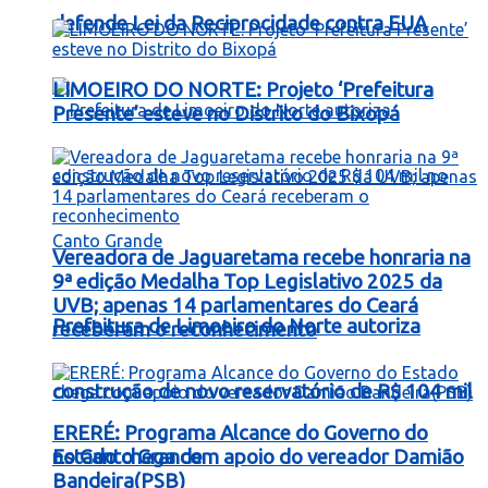
defende Lei da Reciprocidade contra EUA
LIMOEIRO DO NORTE: Projeto ‘Prefeitura
Presente’ esteve no Distrito do Bixopá
Vereadora de Jaguaretama recebe honraria na
9ª edição Medalha Top Legislativo 2025 da
UVB; apenas 14 parlamentares do Ceará
Prefeitura de Limoeiro do Norte autoriza
receberam o reconhecimento
construção de novo reservatório de R$ 104 mil
ERERÉ: Programa Alcance do Governo do
no Canto Grande
Estado chega com apoio do vereador Damião
Bandeira(PSB)