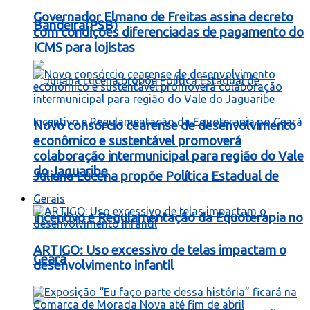
Governador Elmano de Freitas assina decreto
Bandeira(PSB)
com condições diferenciadas de pagamento do
ICMS para lojistas
Novo consórcio cearense de desenvolvimento
econômico e sustentável promoverá
colaboração intermunicipal para região do Vale
do Jaguaribe
Juliana Lucena propõe Política Estadual de
Gerais
Incentivo e Regulamentação da Equoterapia no
ARTIGO: Uso excessivo de telas impactam o
Ceará
desenvolvimento infantil