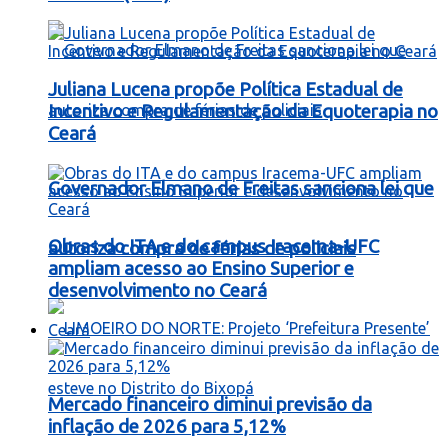
Juliana Lucena propõe Política Estadual de
Incentivo e Regulamentação da Equoterapia no
Ceará
Governador Elmano de Freitas sanciona lei que
Obras do ITA e do campus Iracema-UFC
autoriza compra de férias de policiais
ampliam acesso ao Ensino Superior e
desenvolvimento no Ceará
Ceará
Mercado financeiro diminui previsão da
inflação de 2026 para 5,12%