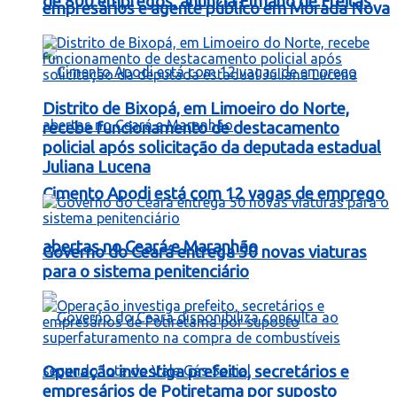
de 800 empregos, anuncia Elmano de Freitas
empresários e agente público em Morada Nova
Distrito de Bixopá, em Limoeiro do Norte,
recebe funcionamento de destacamento
policial após solicitação da deputada estadual
Juliana Lucena
Cimento Apodi está com 12 vagas de emprego
abertas no Ceará e Maranhão
Governo do Ceará entrega 50 novas viaturas
para o sistema penitenciário
Operação investiga prefeito, secretários e
empresários de Potiretama por suposto