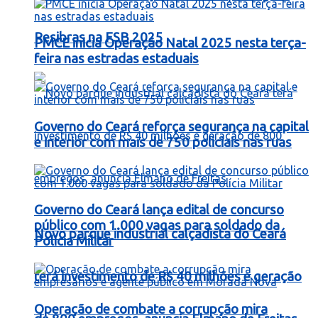
Resibras na FSB 2025
PMCE inicia Operação Natal 2025 nesta terça-
feira nas estradas estaduais
Governo do Ceará reforça segurança na capital
e interior com mais de 750 policiais nas ruas
Governo do Ceará lança edital de concurso
público com 1.000 vagas para soldado da
Novo parque industrial calçadista do Ceará
Polícia Militar
terá investimento de R$ 40 milhões e geração
Operação de combate a corrupção mira