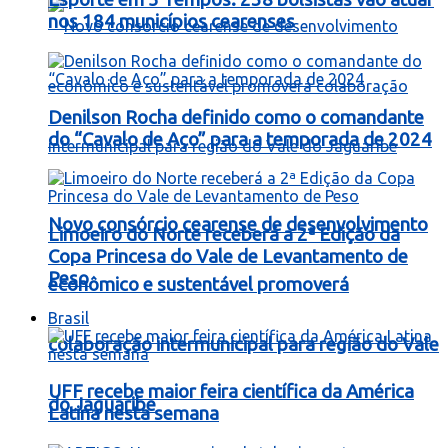
nos 184 municípios cearenses
Denilson Rocha definido como o comandante
do “Cavalo de Aço” para a temporada de 2024
Novo consórcio cearense de desenvolvimento
Limoeiro do Norte receberá a 2ª Edição da
Copa Princesa do Vale de Levantamento de
Peso
econômico e sustentável promoverá
Brasil
colaboração intermunicipal para região do Vale
UFF recebe maior feira científica da América
do Jaguaribe
Latina nesta semana