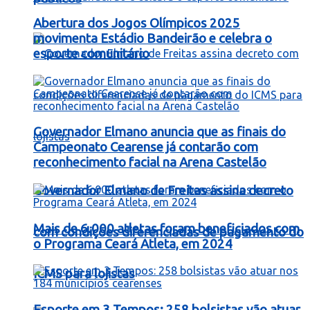
Abertura dos Jogos Olímpicos 2025
movimenta Estádio Bandeirão e celebra o
esporte comunitário
Governador Elmano anuncia que as finais do
Campeonato Cearense já contarão com
reconhecimento facial na Arena Castelão
Governador Elmano de Freitas assina decreto
Mais de 6.000 atletas foram beneficiados com
com condições diferenciadas de pagamento do
o Programa Ceará Atleta, em 2024
ICMS para lojistas
Esporte em 3 Tempos: 258 bolsistas vão atuar