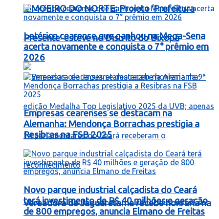
LIMOEIRO DO NORTE: Projeto ‘Prefeitura
Lotérico cearense que ganhou na Mega-Sena
Presente’ esteve no Distrito do Bixopá
acerta novamente e conquista o 7° prêmio em
2026
Empresas cearenses se destacam na
Alemanha: Mendonça Borrachas prestigia a
Resibras na FSB 2025
Novo parque industrial calçadista do Ceará
terá investimento de R$ 40 milhões e geração
Vereadora de Jaguaretama recebe honraria na
de 800 empregos, anuncia Elmano de Freitas