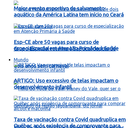
Maior evento esportivo de salvamento
aquático da América Latina tem início no Ceará
Esp-CE abre 50 vagas para curso de
especialização em Atenção Primária à Saúde
Grupo Especial retorna à Sapucaí depois de
Mundo
dois anos sem carnaval
ARTIGO: Uso excessivo de telas impactam o
desenvolvimento infantil
Taxa de vacinação contra Covid quadruplica em
Québec após exigência de comprovante para
Filho do Toca do Vale, Vianey do Vale, quer ser