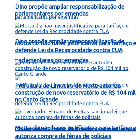
Dino propõe ampliar responsabilização de
parlamentares por emendas
Dino propõe ampliar responsabilização de
Motta diz não haver justificativa para tarifaço e
defende Lei da Reciprocidade contra EUA
parlamentares por emendas
Prefeitura de Limoeiro do Norte autoriza
construção de novo reservatório de R$ 104 mil
no Canto Grande
Motta diz não haver justificativa para tarifaço e
Governador Elmano de Freitas sanciona lei que
autoriza compra de férias de policiais