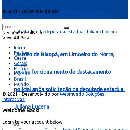
Fale Conosco
© 2021 - Desenvolvido por
Webmundo Soluções
Interativas
Nenhum Resultado
View All Result
Início
Política
Distrito de Bixopá, em Limoeiro do Norte,
Ceará
Gerais
Polícia
recebe funcionamento de destacamento
Esporte
Brasil
Mundo
policial após solicitação da deputada estadual
© 2021 - Desenvolvido por
Webmundo Soluções
Interativas
Juliana Lucena
Welcome Back!
Login to your account below