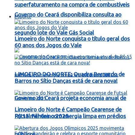
superfaturamento na compra de combustíveis
Governo do Ceará disponibiliza consulta ao
Esporte
segundo lote do Vale Gás Social
Limoeiro do Norte conquista o título geral dos
60 anos dos Jogos do Vale
LIMOEIRO DO NORTE: Quadra Bernardo de
Barros no Sítio Danças está de cara nova!
Governo do Ceará projeta economia anual de
Limoeiro do Norte é Campeão Cearense de
R$ 15 milhões com energia limpa em prédios
Futsal Feminino 2025
públicos