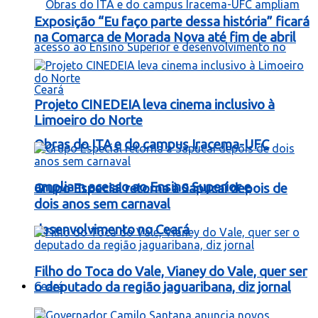
Exposição “Eu faço parte dessa história” ficará
na Comarca de Morada Nova até fim de abril
Projeto CINEDEIA leva cinema inclusivo à
Limoeiro do Norte
Obras do ITA e do campus Iracema-UFC
ampliam acesso ao Ensino Superior e
Grupo Especial retorna à Sapucaí depois de
dois anos sem carnaval
desenvolvimento no Ceará
Filho do Toca do Vale, Vianey do Vale, quer ser
Ceará
o deputado da região jaguaribana, diz jornal