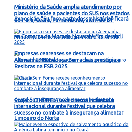
Ministério da Saúde amplia atendimento por
plano de saúde a pacientes do SUS nos estados
Exposição “Eu faço parte dessa história” ficará
do Pará, Ceará, Pernambuco, além do DF
na Comarca de Morada Nova até fim de abril
Empresas cearenses se destacam na
Alemanha: Mendonça Borrachas prestigia a
Resibras na FSB 2025
Ceará Sem Fome recebe reconhecimento
Projeto CINEDEIA leva cinema inclusivo à
internacional durante festival que celebra
sucesso no combate à insegurança alimentar
Limoeiro do Norte