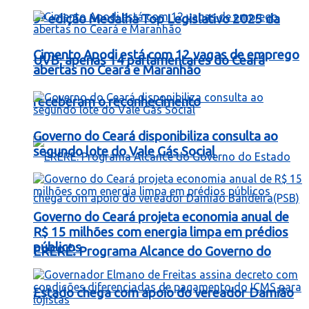
9ª edição Medalha Top Legislativo 2025 da
Cimento Apodi está com 12 vagas de emprego
UVB; apenas 14 parlamentares do Ceará
abertas no Ceará e Maranhão
receberam o reconhecimento
Governo do Ceará disponibiliza consulta ao
segundo lote do Vale Gás Social
Governo do Ceará projeta economia anual de
R$ 15 milhões com energia limpa em prédios
públicos
ERERÉ: Programa Alcance do Governo do
Estado chega com apoio do vereador Damião