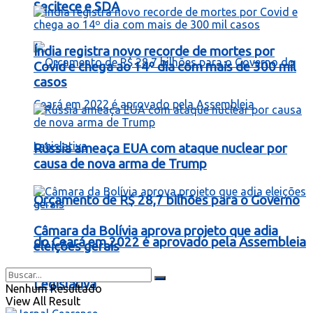
Secitece e SDA
Índia registra novo recorde de mortes por
Covid e chega ao 14º dia com mais de 300 mil
casos
Rússia ameaça EUA com ataque nuclear por
causa de nova arma de Trump
Orçamento de R$ 28,7 bilhões para o Governo
Câmara da Bolívia aprova projeto que adia
do Ceará em 2022 é aprovado pela Assembleia
eleições gerais
Legislativa
Nenhum Resultado
View All Result